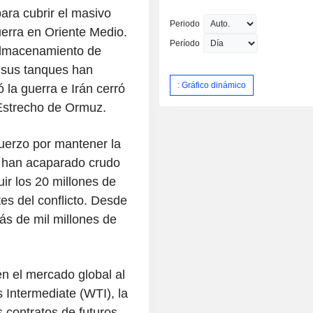
ara cubrir el masivo
Periodo
uerra en Oriente Medio.
Período
almacenamiento de
 sus tanques han
: Gráfico dinámico
a guerra e Irán cerró
l Estrecho de Ormuz.
fuerzo por mantener la
, han acaparado crudo
uir los 20 millones de
tes del conflicto. Desde
ás de mil millones de
 el mercado global al
 Intermediate (WTI), la
 contratos de futuros