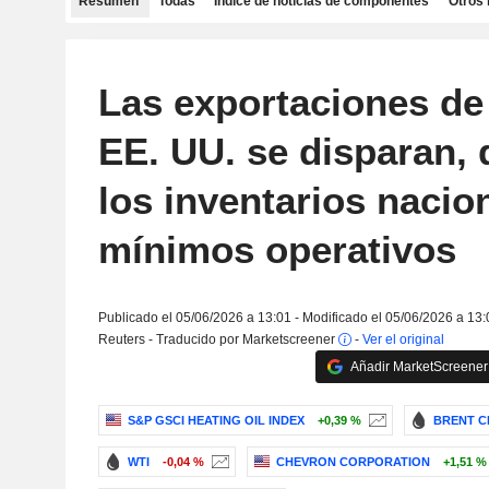
Resumen
Todas
Índice de noticias de componentes
Otros 
Las exportaciones de
EE. UU. se disparan,
los inventarios nacio
mínimos operativos
Publicado el 05/06/2026 a 13:01 - Modificado el 05/06/2026 a 13:
Reuters - Traducido por Marketscreener
-
Ver el original
Añadir MarketScreener 
S&P GSCI HEATING OIL INDEX
+0,39 %
BRENT C
WTI
-0,04 %
CHEVRON CORPORATION
+1,51 %