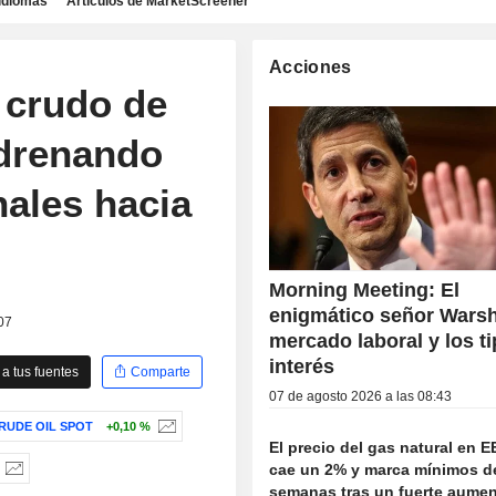
idiomas
Artículos de MarketScreener
Acciones
 crudo de
 drenando
nales hacia
Morning Meeting: El
enigmático señor Warsh
07
mercado laboral y los t
interés
a tus fuentes
Comparte
07 de agosto 2026 a las 08:43
RUDE OIL SPOT
+0,10 %
El precio del gas natural en E
cae un 2% y marca mínimos d
semanas tras un fuerte aume