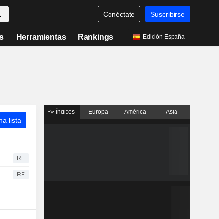
Conéctate
Suscribirse
s
Herramientas
Rankings
Edición España
Índices
Europa
América
Asia
a lista
RE
RE