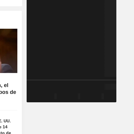
, el
ipos de
E. UU.
e 14
nto de