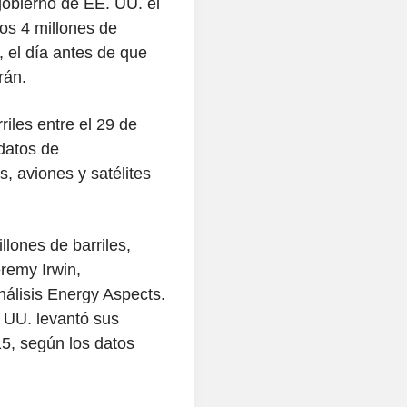
gobierno de EE. UU. el
os 4 millones de
, el día antes de que
rán.
iles entre el 29 de
datos de
, aviones y satélites
llones de barriles,
eremy Irwin,
nálisis Energy Aspects.
 UU. levantó sus
15, según los datos