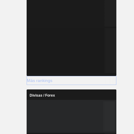
Más rankings
Divisas / Forex