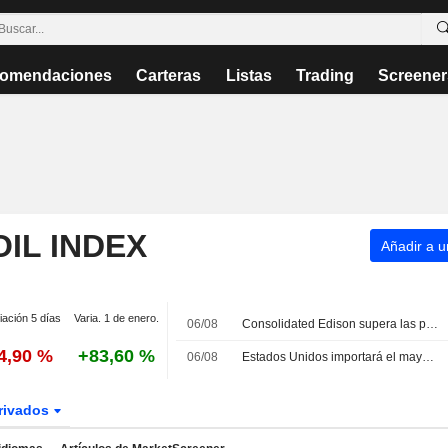
omendaciones
Carteras
Listas
Trading
Screener
OIL INDEX
Añadir a un
iación 5 días
Varia. 1 de enero.
06/08
Consolidated Edison supera las previsiones de beneficios gracias a la fuerte demanda de energía
4,90 %
+83,60 %
06/08
Estados Unidos importará el mayor volumen de crudo de Oriente Próximo desde el inicio de la guerra con Irán
rivados