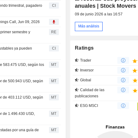
anuales | Stock Movers
endo trimestral, pagadero
CI
09 de junio 2026 a las 16:57
ngs Call, Jun 09, 2026
Más análisis
 primer semestre y
RE
Ratings
ustables ya pueden
CI
Trader
de 583.475 USD, según los
MT
Inversor
Global
lor de 500.943 USD, según
MT
Calidad de las
publicaciones
lor de 403.112 USD, según
MT
ESG MSCI
or de 1.496.430 USD,
MT
estadas por una guía de
MT