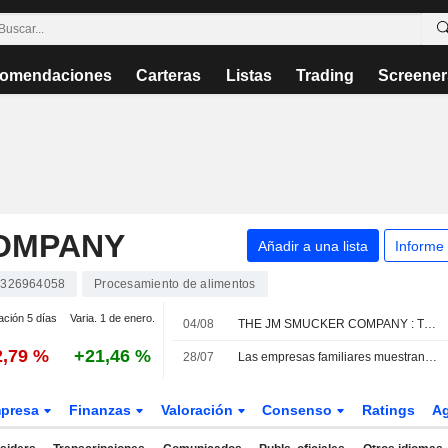
omendaciones
Carteras
Listas
Trading
Screener
OMPANY
Añadir a una lista
Informe
326964058
Procesamiento de alimentos
ación 5 días
Varia. 1 de enero.
04/08
THE JM SMUCKER COMPANY : TD Cowen se mantiene neutral.
2,79 %
+21,46 %
28/07
Las empresas familiares muestran un gran apetito por las adquisiciones en el sector de los aperitivos en EE. UU.
presa
Finanzas
Valoración
Consenso
Ratings
A