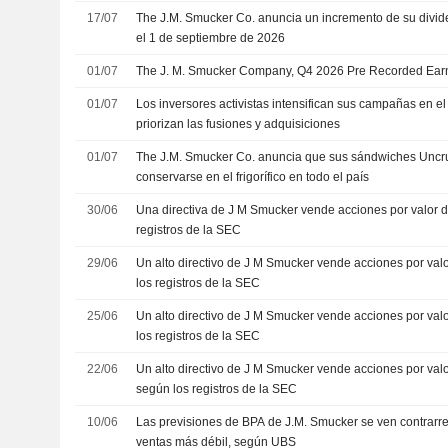
17/07
The J.M. Smucker Co. anuncia un incremento de su divid
el 1 de septiembre de 2026
01/07
The J. M. Smucker Company, Q4 2026 Pre Recorded Earni
01/07
Los inversores activistas intensifican sus campañas en el
priorizan las fusiones y adquisiciones
01/07
The J.M. Smucker Co. anuncia que sus sándwiches Uncr
conservarse en el frigorífico en todo el país
30/06
Una directiva de J M Smucker vende acciones por valor 
registros de la SEC
29/06
Un alto directivo de J M Smucker vende acciones por va
los registros de la SEC
25/06
Un alto directivo de J M Smucker vende acciones por va
los registros de la SEC
22/06
Un alto directivo de J M Smucker vende acciones por val
según los registros de la SEC
10/06
Las previsiones de BPA de J.M. Smucker se ven contrarr
ventas más débil, según UBS