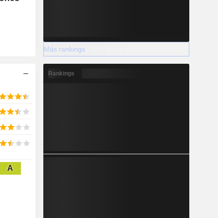
Más rankings
Rankings
A