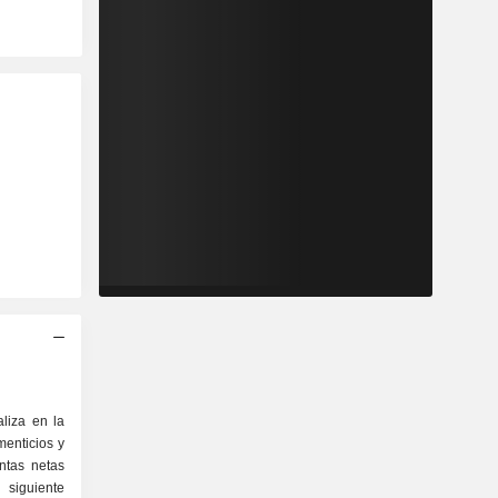
liza en la
menticios y
ntas netas
 siguiente