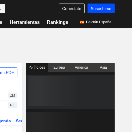
Conéctate
Suscribirse
s
Herramientas
Rankings
Edición España
Índices
Europa
América
Asia
 en PDF
ZM
RE
genda
Sector
Derivados
ETFs