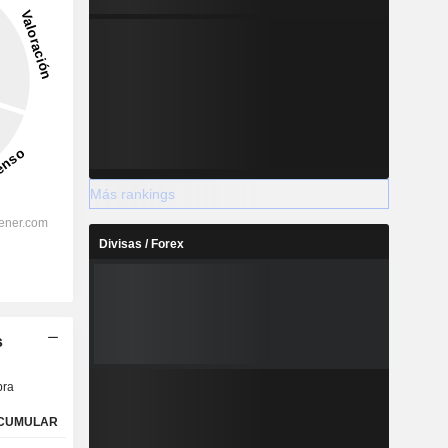
Más rankings
Divisas / Forex
s
ra
CUMULAR