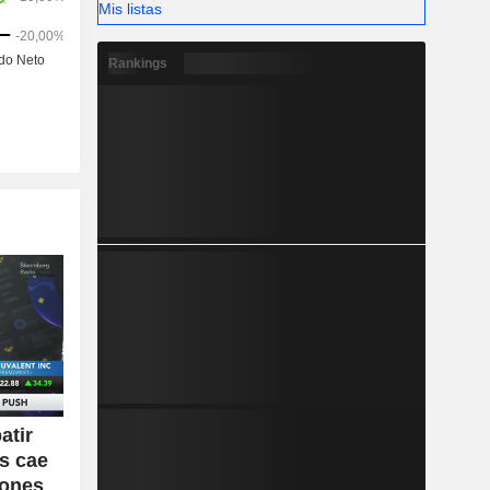
Mis listas
Rankings
atir
ts cae
iones