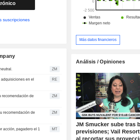
trónico
s suscripciones
Más datos financieros
ompany
Análisis / Opiniones
iene neutral.
ZM
 adquisiciones en el
RE
ZM
ZM
JM Smucker sube tras b
r acción, pagadero el 1
MT
previsiones; Vail Resor
al recortar sus proyecc