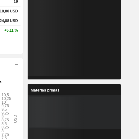
19
18,80
USD
24,88
USD
+5,11 %
Materias primas