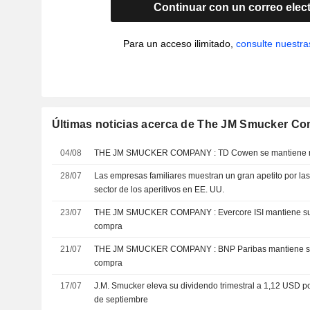
Continuar con un correo elec
Para un acceso ilimitado,
consulte nuestra
Últimas noticias acerca de The JM Smucker C
04/08
THE JM SMUCKER COMPANY : TD Cowen se mant
28/07
Las empresas familiares muestran un gran apetito por las
sector de los aperitivos en EE. UU.
23/07
THE JM SMUCKER COMPANY : Evercore ISI mantiene su recomendación de
compra
21/07
THE JM SMUCKER COMPANY : BNP Paribas mantiene su recomendación de
compra
17/07
J.M. Smucker eleva su dividendo trimestral a 1,12 USD po
de septiembre