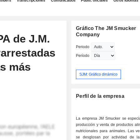
nsiders
Transcripciones
Comunicados
Publs. oficiales
Otros idiomas
Gráfico The JM Smucker
Company
PA de J.M.
Periodo
arrestadas
Período
as más
SJM: Gráfico dinámico
Perfil de la empresa
La empresa JM Smucker se especia
producción y venta de productos ali
nutricionales para animales. Las ve
se desglosan por actividad de la