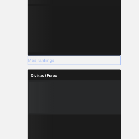
Más rankings
Divisas / Forex