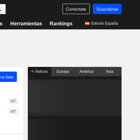
Conéctate
Suscribirse
s
Herramientas
Rankings
Edición España
Índices
Europa
América
Asia
a lista
MT
MT