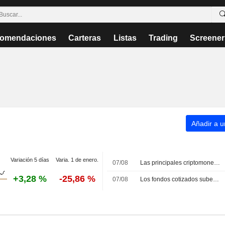
omendaciones
Carteras
Listas
Trading
Screener
Añadir a un
Variación 5 días
Varia. 1 de enero.
07/08
Las principales criptomonedas suben; el Bitcoin se mantiene por encima de los 64.000 USD
+3,28 %
-25,86 %
07/08
Los fondos cotizados suben impulsados por el avance de la renta variable estadounidense a media sesión