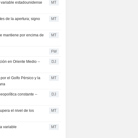
a variable estadounidense
MT
tes de la apertura; signo
MT
 se mantiene por encima de
MT
FW
ación en Oriente Medio --
DJ
por el Golfo Pérsico y la
MT
lana
eopolítica constante --
DJ
upera el nivel de los
MT
a variable
MT