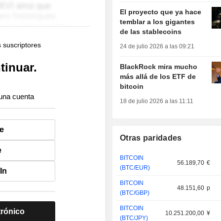
El proyecto que ya hace
temblar a los gigantes
de las stablecoins
s suscriptores
24 de julio 2026 a las 09:21
tinuar.
BlackRock mira mucho
más allá de los ETF de
bitcoin
una cuenta
18 de julio 2026 a las 11:11
e
Otras paridades
e
BITCOIN
56.189,70
€
(BTC/EUR)
In
BITCOIN
48.151,60
p
(BTC/GBP)
BITCOIN
trónico
10.251.200,00
¥
(BTC/JPY)