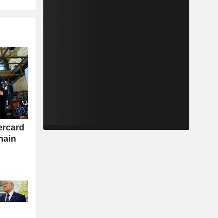
ercard
hain