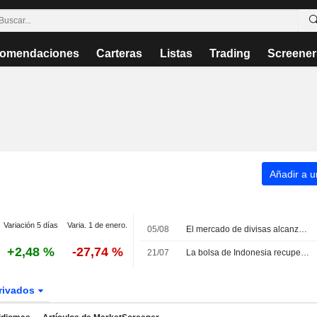
omendaciones
Carteras
Listas
Trading
Screener
Añadir a un
Variación 5 días
Varia. 1 de enero.
05/08
El mercado de divisas alcanza máximos históricos y las bolsas asiáticas suben ante la distensión en Oriente Próximo
+2,48 %
-27,74 %
21/07
La bolsa de Indonesia recupera el favor de los inversores ante el enfriamiento del rally de la IA
rivados