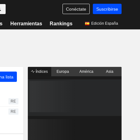
Conéctate
Suscribirse
s
Herramientas
Rankings
Edición España
Índices
Europa
América
Asia
a lista
RE
RE