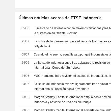
Últimas noticias acerca de FTSE Indonesia
05/08
El mercado de divisas alcanza máximos históricos y las b
la distensión en Oriente Próximo
21/07
La bolsa de Indonesia recupera el favor de los inversores
rally de la IA
08/07
Cuando el río suena, agua lleva: ¿por qué Indonesia est
24/06
La Bolsa de Indonesia sube tras aplazarse la revisión de
International; Corea del Sur rebota
24/06
MSCI mantiene bajo revisión el estatus de Indonesia c
24/06
La Bolsa de Indonesia avanza ligeramente tras aplazar 
International su revisión hasta noviembre
23/06
Morgan Stanley Capital International amplía hasta noviem
Indonesia y advierte de una posible rebaja
23/06
Morgan Stanley Capital International advierte de que Indo