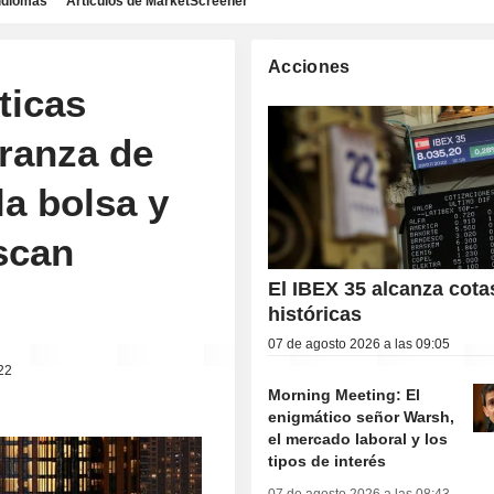
idiomas
Artículos de MarketScreener
Acciones
ticas
eranza de
la bolsa y
scan
El IBEX 35 alcanza cota
históricas
07 de agosto 2026 a las 09:05
22
Morning Meeting: El
enigmático señor Warsh,
el mercado laboral y los
tipos de interés