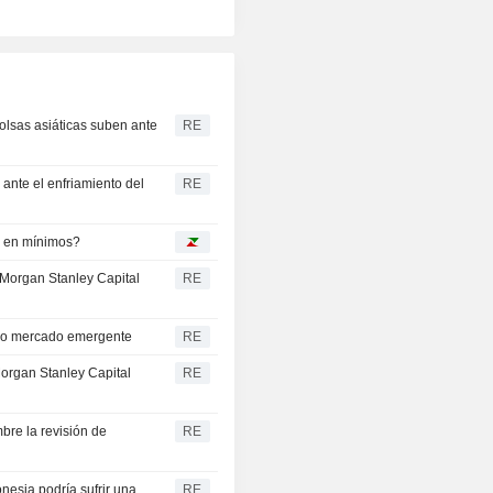
olsas asiáticas suben ante
RE
 ante el enfriamiento del
RE
á en mínimos?
 Morgan Stanley Capital
RE
omo mercado emergente
RE
Morgan Stanley Capital
RE
bre la revisión de
RE
nesia podría sufrir una
RE