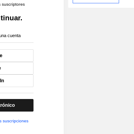
s suscriptores
tinuar.
una cuenta
e
e
In
trónico
s suscripciones