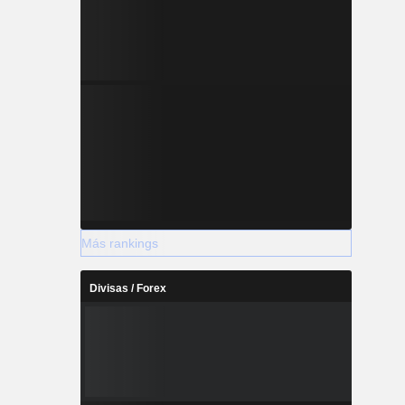
Más rankings
Divisas / Forex