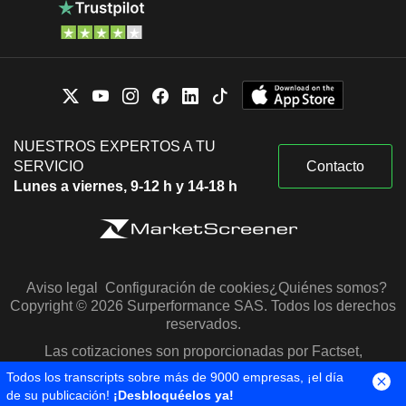
NUESTROS EXPERTOS A TU
SERVICIO
Contacto
Lunes a viernes, 9-12 h y 14-18 h
Aviso legal
Configuración de cookies
¿Quiénes somos?
Copyright © 2026 Surperformance SAS. Todos los derechos
reservados.
Las cotizaciones son proporcionadas por Factset,
Morningstar y S&P Capital IQ
Todos los transcripts sobre más de 9000 empresas, ¡el día
de su publicación!
¡Desbloquéelos ya!