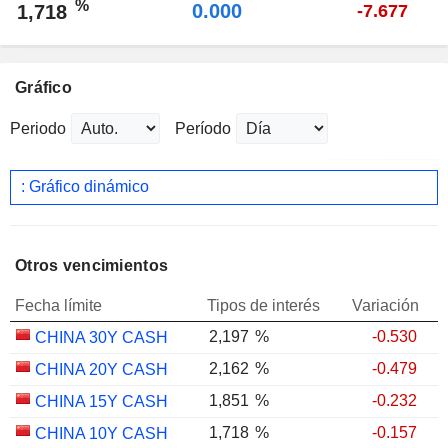
%
0.000
1,718
-7.677
Gráfico
Periodo
Período
: Gráfico dinámico
Otros vencimientos
Fecha límite
Tipos de interés
Variación
2,197
%
-0.530
CHINA 30Y CASH
2,162
%
-0.479
CHINA 20Y CASH
1,851
%
-0.232
CHINA 15Y CASH
1,718
%
-0.157
CHINA 10Y CASH