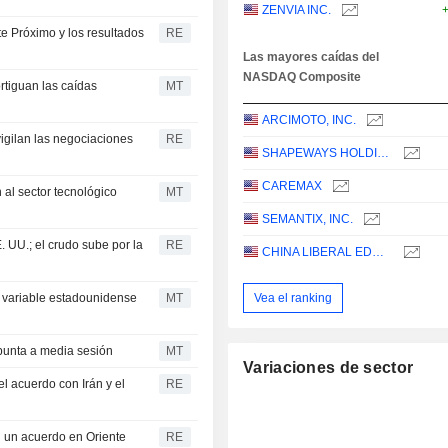
ZENVIA INC.
te Próximo y los resultados
RE
Las mayores caídas del
NASDAQ Composite
ortiguan las caídas
MT
ARCIMOTO, INC.
igilan las negociaciones
RE
SHAPEWAYS HOLDINGS, INC.
CAREMAX
 al sector tecnológico
MT
SEMANTIX, INC.
 UU.; el crudo sube por la
RE
CHINA LIBERAL EDUCATION HOLDINGS LIMITED
Vea el ranking
a variable estadounidense
MT
epunta a media sesión
MT
Variaciones de sector
el acuerdo con Irán y el
RE
 un acuerdo en Oriente
RE