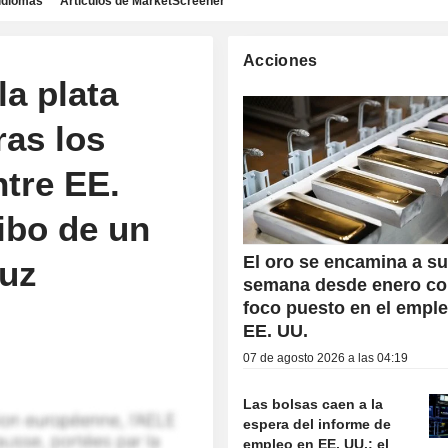
idiomas
Artículos de MarketScreener
Acciones
la plata
ras los
tre EE.
ribo de un
El oro se encamina a s
uz
semana desde enero co
foco puesto en el empl
EE. UU.
07 de agosto 2026 a las 04:19
Las bolsas caen a la
espera del informe de
empleo en EE. UU.; el