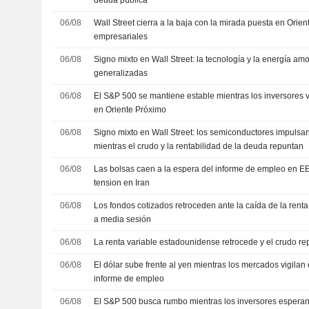
deuda pública
06/08
Wall Street cierra a la baja con la mirada puesta en Orien
empresariales
06/08
Signo mixto en Wall Street: la tecnología y la energía am
generalizadas
06/08
El S&P 500 se mantiene estable mientras los inversores v
en Oriente Próximo
06/08
Signo mixto en Wall Street: los semiconductores impulsan
mientras el crudo y la rentabilidad de la deuda repuntan
06/08
Las bolsas caen a la espera del informe de empleo en EE.
tension en Iran
06/08
Los fondos cotizados retroceden ante la caída de la rent
a media sesión
06/08
La renta variable estadounidense retrocede y el crudo r
06/08
El dólar sube frente al yen mientras los mercados vigilan 
informe de empleo
06/08
El S&P 500 busca rumbo mientras los inversores esperan