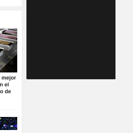
u mejor
n el
eo de