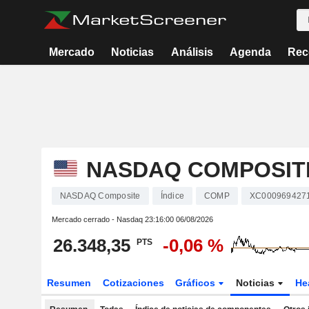
Mercado
Noticias
Análisis
Agenda
Rec
NASDAQ COMPOSIT
NASDAQ Composite
Índice
COMP
XC000969427
Mercado cerrado - Nasdaq
23:16:00 06/08/2026
26.348,35
-0,06 %
PTS
Resumen
Cotizaciones
Gráficos
Noticias
He