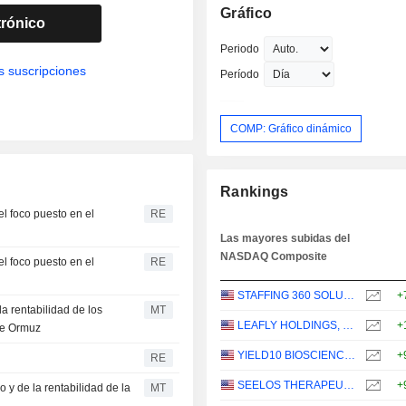
Gráfico
trónico
Periodo
s suscripciones
Período
COMP: Gráfico dinámico
Rankings
l foco puesto en el
RE
Las mayores subidas del
NASDAQ Composite
l foco puesto en el
RE
STAFFING 360 SOLUTIONS, INC.
+
a rentabilidad de los
MT
LEAFLY HOLDINGS, INC.
+
de Ormuz
YIELD10 BIOSCIENCE, INC.
+
RE
SEELOS THERAPEUTICS, INC.
+
o y de la rentabilidad de la
MT