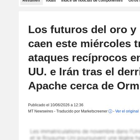
Resumen
Todas
Índice de noticias de componentes
Otros 
Los futuros del oro y 
caen este miércoles t
ataques recíprocos en
UU. e Irán tras el der
Apache cerca de Orm
Publicado el 10/06/2026 a 12:36
MT Newswires - Traducido por Marketscreener
-
Ver el original