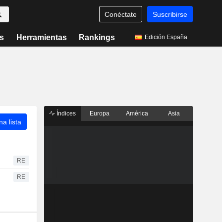
Conéctate
Suscribirse
s
Herramientas
Rankings
Edición España
Índices
Europa
América
Asia
a lista
RE
RE