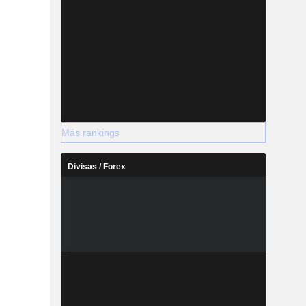
Más rankings
Divisas / Forex