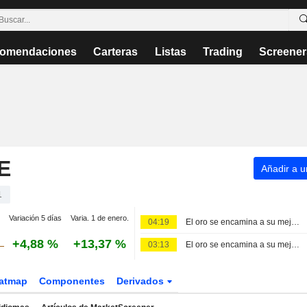
omendaciones
Carteras
Listas
Trading
Screener
E
Añadir a un
1
Variación 5 días
Varia. 1 de enero.
04:19
El oro se encamina a su mejor semana desde enero con el foco puesto en el empleo de EE. UU.
+4,88 %
+13,37 %
03:13
El oro se encamina a su mejor semana desde enero con el foco puesto en el empleo de Estados Unidos
atmap
Componentes
Derivados