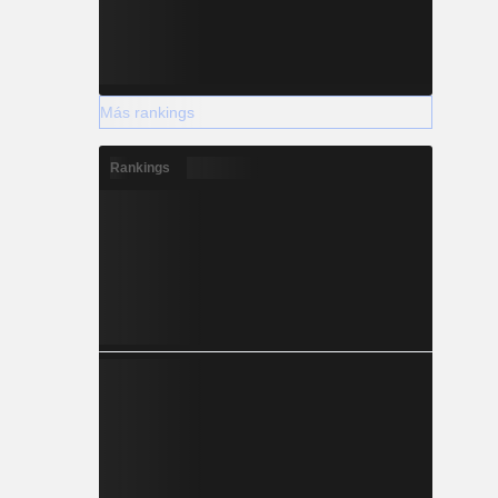
+0.853
+1.465
Más rankings
+1.847
Rankings
+2.539
+2.560
+3.039