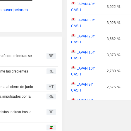
JAPAN 40Y
3,922
%
s suscripciones
CASH
JAPAN 30Y
3,928
%
CASH
JAPAN 20Y
3,662
%
CASH
JAPAN 15Y
3,373
%
s récord mientras se
RE
CASH
JAPAN 10Y
2,780
%
nte las crecientes
RE
CASH
JAPAN 9Y
ta al cierre de junio
MT
2,675
%
CASH
ra impulsados por la
RE
JAPAN 8Y
2,539
%
CASH
istas incluso tras la
RE
JAPAN 7Y
2,377
%
CASH