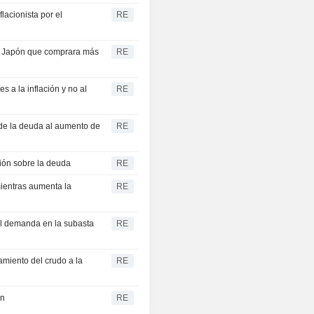
JAPAN 6Y
2,234
%
lacionista por el
RE
CASH
JAPAN 5Y
2,071
%
de Japón que comprara más
RE
CASH
JAPAN 4Y
1,958
%
s a la inflación y no al
RE
CASH
JAPAN 3Y
 de la deuda al aumento de
RE
1,781
%
CASH
JAPAN 2Y
ión sobre la deuda
RE
1,598
%
CASH
entras aumenta la
RE
JAPAN 1Y
1,346
%
CASH
bil demanda en la subasta
RE
amiento del crudo a la
RE
en
RE