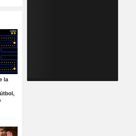
e la
útbol,
e