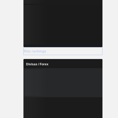
Más rankings
Divisas / Forex