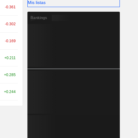
Mis listas
-0.361
Rankings
-0.302
-0.169
+0.211
+0.285
+0.244
+0.439
+0.720