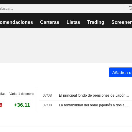
omendaciones
Carteras
Listas
Trading
Screener
Añadir a un
días
Varia. 1 de enero.
07/08
El principal fondo de pensiones de Japón logra ganancias récord mientras se debate una mayor flexibilidad en sus inversiones
8
+36.11
07/08
La rentabilidad del bono japonés a dos años se dispara ante las crecientes apuestas por una pronta subida de tipos