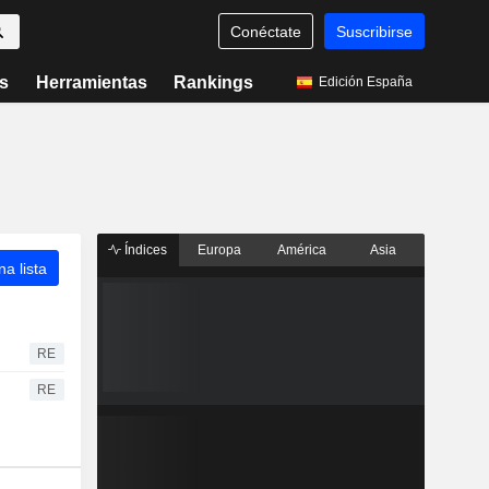
Conéctate
Suscribirse
s
Herramientas
Rankings
Edición España
Índices
Europa
América
Asia
a lista
RE
RE