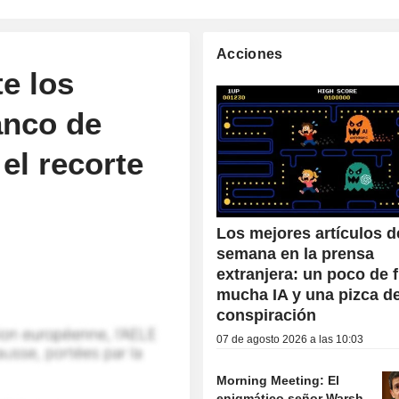
Acciones
e los
anco de
el recorte
Los mejores artículos d
semana en la prensa
extranjera: un poco de f
mucha IA y una pizca d
conspiración
07 de agosto 2026 a las 10:03
Morning Meeting: El
enigmático señor Warsh,