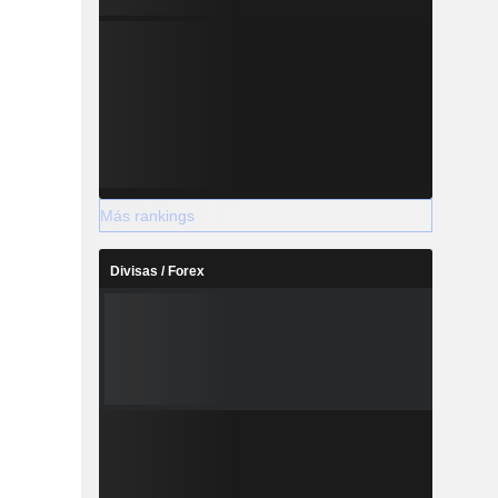
Más rankings
Divisas / Forex