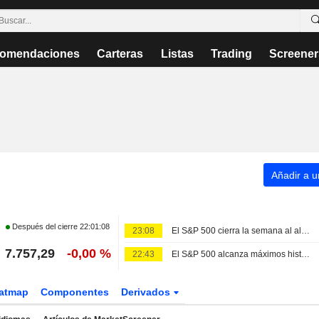
omendaciones
Carteras
Listas
Trading
Screener
Añadir a un
Después del cierre
22:01:08
23:08
El S&P 500 cierra la semana al alza impulsado por el avance de los gigantes tecnológicos
7.757,29
-0,00 %
22:43
El S&P 500 alcanza máximos históricos tras un informe de empleo que aleja las subidas de tipos
atmap
Componentes
Derivados