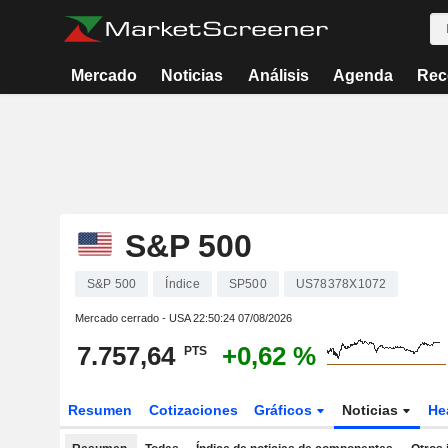
Mercado
Noticias
Análisis
Agenda
Rec
S&P 500
S&P 500
Índice
SP500
US78378X1072
Mercado cerrado - USA
22:50:24 07/08/2026
7.757,64
+0,62 %
PTS
Resumen
Cotizaciones
Gráficos
Noticias
He