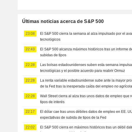
Últimas noticias acerca de S&P 500
23:08
El S&P 500 cierra la semana al alza impulsado por el av
tecnológicos
22:43
El S&P 500 alcanza máximos históricos tras un informe d
subidas de tipos
22:28
Las bolsas estadounidenses suben esta semana impulsa
tecnológicas y el posible acuerdo para reabrir Ormuz
22:28
La renta variable estadounidense sube ante la mayor pr
de la Fed tras la inesperada caída del empleo no agrícol
22:28
Wall Street cierra al alza tras unos datos de empleo que 
tipos de interés
22:17
El dólar cae tras unos débiles datos de empleo en EE. UU
expectativas de subida de tipos de la Fed
22:02
El S&P 500 cierra en máximos históricos tras un débil da