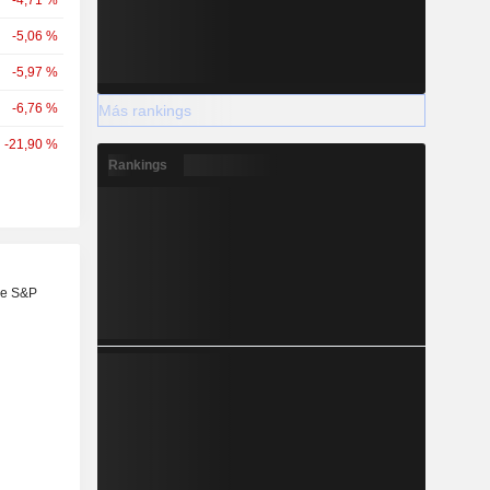
-4,71 %
-5,06 %
-5,97 %
-6,76 %
Más rankings
-21,90 %
Rankings
re S&P