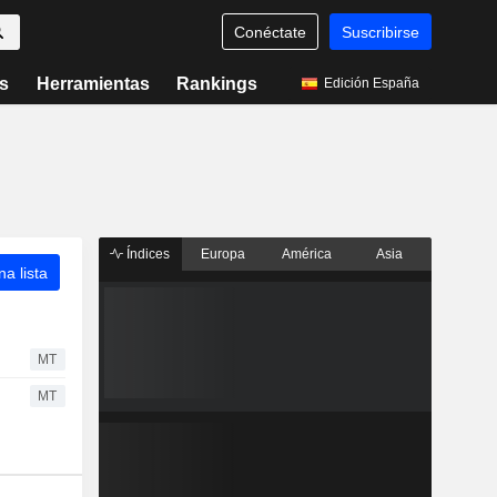
Conéctate
Suscribirse
s
Herramientas
Rankings
Edición España
Índices
Europa
América
Asia
a lista
MT
MT