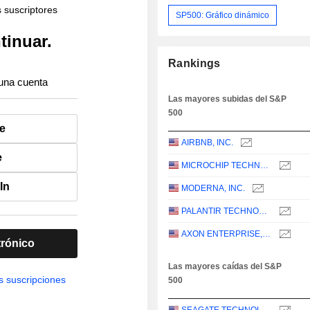
s suscriptores
SP500: Gráfico dinámico
tinuar.
Rankings
una cuenta
Las mayores subidas del S&P
500
e
AIRBNB, INC.
e
MICROCHIP TECHNOLOGY INCORPORATED
In
MODERNA, INC.
PALANTIR TECHNOLOGIES INC.
AXON ENTERPRISE, INC.
trónico
Las mayores caídas del S&P
s suscripciones
500