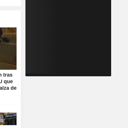
 tras
U que
alza de