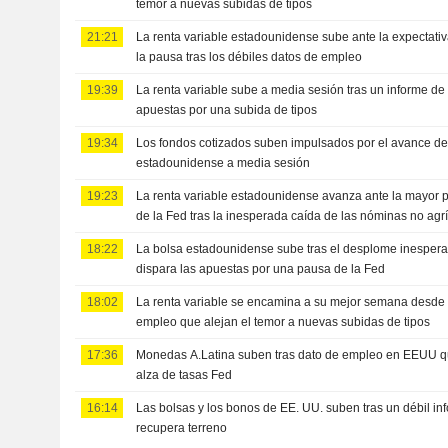
temor a nuevas subidas de tipos
21:21
La renta variable estadounidense sube ante la expectati
la pausa tras los débiles datos de empleo
19:39
La renta variable sube a media sesión tras un informe de
apuestas por una subida de tipos
19:34
Los fondos cotizados suben impulsados por el avance de 
estadounidense a media sesión
19:23
La renta variable estadounidense avanza ante la mayor 
de la Fed tras la inesperada caída de las nóminas no agr
18:22
La bolsa estadounidense sube tras el desplome inesper
dispara las apuestas por una pausa de la Fed
18:02
La renta variable se encamina a su mejor semana desde a
empleo que alejan el temor a nuevas subidas de tipos
17:36
Monedas A.Latina suben tras dato de empleo en EEUU q
alza de tasas Fed
16:14
Las bolsas y los bonos de EE. UU. suben tras un débil in
recupera terreno