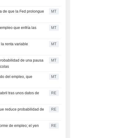
va de que la Fed prolongue
MT
 empleo que enfría las
MT
la renta variable
MT
probabilidad de una pausa
MT
ícolas
ado del empleo, que
MT
bril tras unos datos de
RE
ue reduce probabilidad de
RE
forme de empleo; el yen
RE