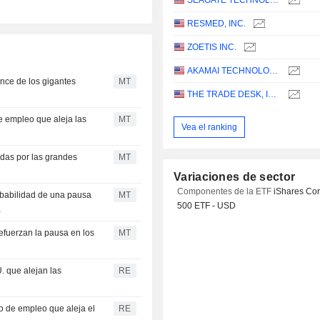
SEAGATE TECHNOLOGY HOLDINGS PLC
RESMED, INC.
ZOETIS INC.
AKAMAI TECHNOLOGIES, INC.
ance de los gigantes
MT
THE TRADE DESK, INC.
e empleo que aleja las
MT
Vea el ranking
das por las grandes
MT
Variaciones de sector
Componentes de la ETF
iShares Co
obabilidad de una pausa
MT
500 ETF - USD
a
refuerzan la pausa en los
MT
. que alejan las
RE
to de empleo que aleja el
RE