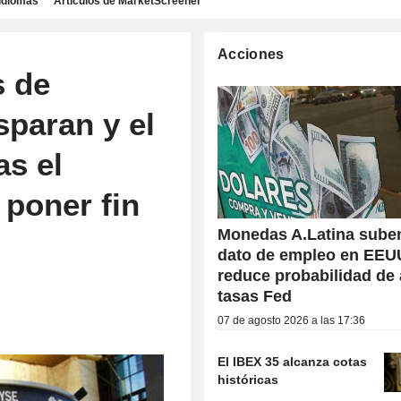
idiomas
Artículos de MarketScreener
Acciones
s de
sparan y el
as el
 poner fin
Monedas A.Latina suben
dato de empleo en EEU
reduce probabilidad de 
tasas Fed
07 de agosto 2026 a las 17:36
El IBEX 35 alcanza cotas
históricas