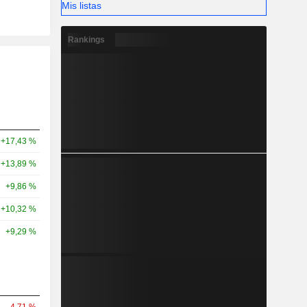
Mis listas
Rankings
+17,43 %
+13,89 %
+9,86 %
+10,32 %
+9,29 %