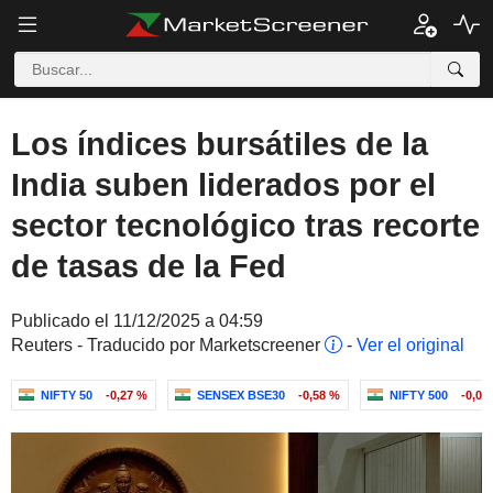
Los índices bursátiles de la
India suben liderados por el
sector tecnológico tras recorte
de tasas de la Fed
Publicado el 11/12/2025 a 04:59
Reuters - Traducido por Marketscreener
-
Ver el original
NIFTY 50
-0,27 %
SENSEX BSE30
-0,58 %
NIFTY 500
-0,07