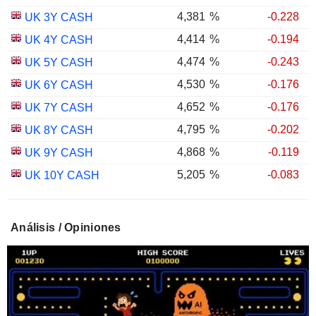
4,381
%
-0.228
UK 3Y CASH
4,414
%
-0.194
UK 4Y CASH
4,474
%
-0.243
UK 5Y CASH
4,530
%
-0.176
UK 6Y CASH
4,652
%
-0.176
UK 7Y CASH
4,795
%
-0.202
UK 8Y CASH
4,868
%
-0.119
UK 9Y CASH
5,205
%
-0.083
UK 10Y CASH
5,289
%
-0.066
UK 12Y CASH
5,362
%
-0.121
UK 15Y CASH
Análisis / Opiniones
5,608
%
-0.116
UK 20Y CASH
5,666
%
-0.086
UK 25Y CASH
5,694
%
-0.121
UK 30Y CASH
UK 10Y INFLATION