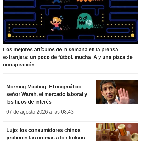
1,775
%
+0.624
INDEXED
UK 15Y INFLATION
2,265
%
-0.185
INDEXED
UK 5Y INFLATION
1,042
%
-0.038
INDEXED
UK 20Y INFLATION
Los mejores artículos de la semana en la prensa
2,446
%
-0.293
INDEXED
extranjera: un poco de fútbol, mucha IA y una pizca de
UK 30Y INFLATION
conspiración
2,478
%
-0.598
INDEXED
UK 50Y INFLATION
1,913
%
-1.111
INDEXED
Morning Meeting: El enigmático
señor Warsh, el mercado laboral y
los tipos de interés
07 de agosto 2026 a las 08:43
Lujo: los consumidores chinos
prefieren las cremas a los bolsos