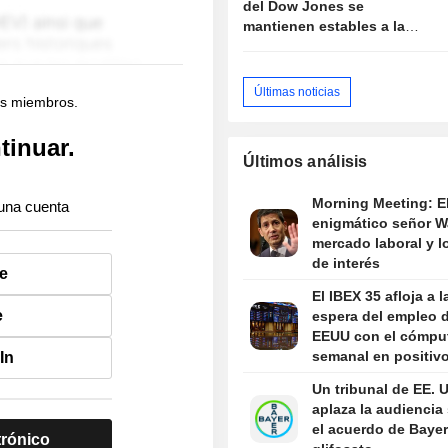
del Dow Jones se
mantienen estables a la
espera de los datos de
empleo; suben los chips y
el software
Últimas noticias
os miembros.
tinuar.
Últimos análisis
Morning Meeting: E
una cuenta
enigmático señor Wa
mercado laboral y l
de interés
e
El IBEX 35 afloja a l
e
espera del empleo 
EEUU con el cómpu
semanal en positiv
In
Un tribunal de EE. 
aplaza la audiencia
el acuerdo de Bayer
trónico