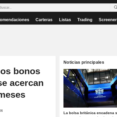
omendaciones
Carteras
Listas
Trading
Screener
Noticias principales
los bonos
se acercan
 meses
06
La bolsa británica encadena 