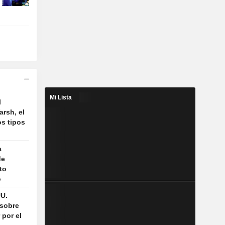
Mi Lista
l
rsh, el
os tipos
a
de
to
o
UU.
 sobre
 por el