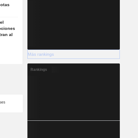
cotas
el
pciones
tran al
Más rankings
Rankings
ses