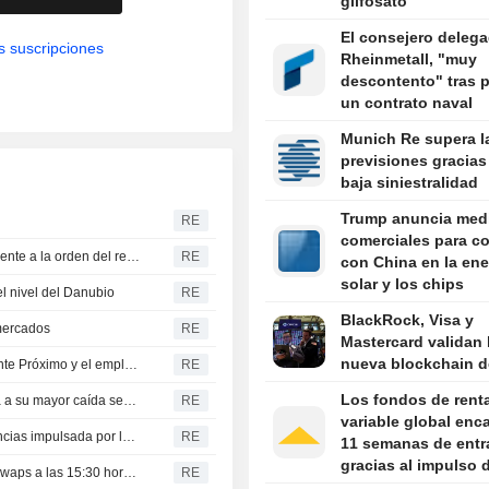
glifosato
El consejero deleg
s suscripciones
Rheinmetall, "muy
descontento" tras p
un contrato naval
Munich Re supera l
previsiones gracias 
baja siniestralidad
Trump anuncia med
RE
comerciales para c
La justicia india concede una medida cautelar a Dabur frente a la orden del regulador alimentario sobre el etiquetado "100%"
RE
con China en la ene
solar y los chips
l nivel del Danubio
RE
BlackRock, Visa y
mercados
RE
Mastercard validan 
nueva blockchain de
La libra cede terreno mientras los mercados vigilan Oriente Próximo y el empleo en Estados Unidos
RE
Los fondos de rent
La rentabilidad de la deuda de la eurozona se encamina a su mayor caída semanal desde junio a la espera de los datos de EE. UU.
RE
variable global en
La bolsa británica encadena su cuarta semana de ganancias impulsada por las mineras
RE
11 semanas de entr
gracias al impulso 
Cierre de los mercados en India: renta variable, rupia y swaps a las 15:30 hora local
RE
resultados empresar