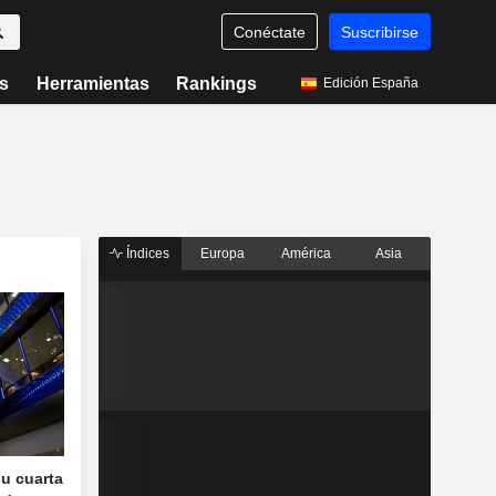
Conéctate
Suscribirse
s
Herramientas
Rankings
Edición España
Índices
Europa
América
Asia
su cuarta