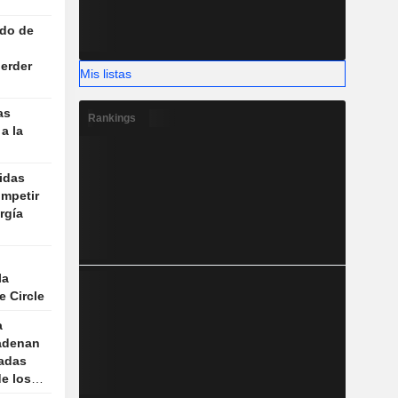
ado de
erder
Mis listas
as
Rankings
a la
idas
ompetir
rgía
la
 Circle
a
cadenan
adas
de los
iales