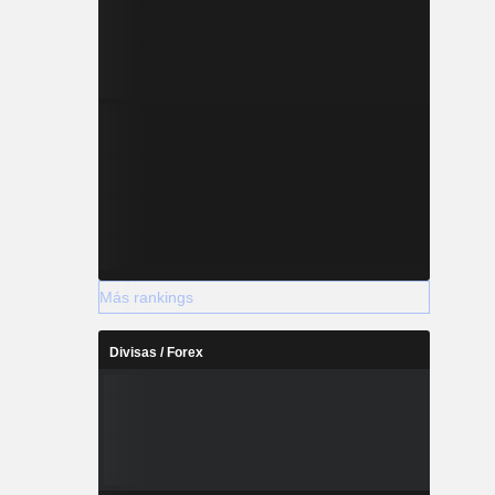
Más rankings
Divisas / Forex