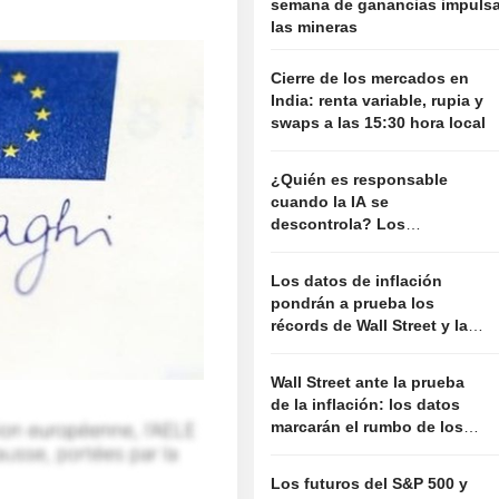
semana de ganancias impuls
las mineras
Cierre de los mercados en
India: renta variable, rupia y
swaps a las 15:30 hora local
¿Quién es responsable
cuando la IA se
descontrola? Los
abogados advierten de
nuevos riesgos
Los datos de inflación
pondrán a prueba los
récords de Wall Street y las
previsiones de tipos de la
Fed
Wall Street ante la prueba
de la inflación: los datos
marcarán el rumbo de los
tipos y los récords de la
bolsa
Los futuros del S&P 500 y