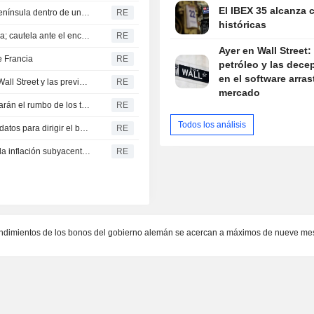
El IBEX 35 alcanza 
España espera trasladar a los menores migrantes a la península dentro de unas semanas
RE
históricas
LA RUPIA INDIA: La rupia sube ligeramente en la semana; cautela ante el encarecimiento del crudo y el informe de empleo en EE. UU.
RE
Ayer en Wall Street: 
e Francia
RE
petróleo y las dece
en el software arras
Los datos de inflación pondrán a prueba los récords de Wall Street y las previsiones de tipos de la Fed
RE
mercado
Wall Street ante la prueba de la inflación: los datos marcarán el rumbo de los tipos y los récords de la bolsa
RE
Todos los análisis
El presidente de Indonesia aún no ha decidido los candidatos para dirigir el banco central, según medios locales
RE
Kubelkova, del Banco Central Checo: la persistencia de la inflación subyacente sigue siendo la principal preocupación
RE
ndimientos de los bonos del gobierno alemán se acercan a máximos de nueve me