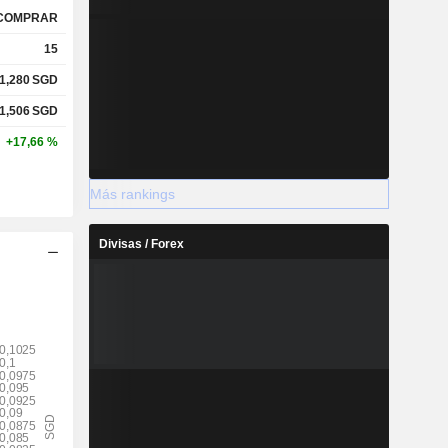
COMPRAR
15
1,280
SGD
1,506
SGD
+17,66 %
Más rankings
Divisas / Forex