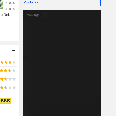
Mis listas
Rankings
BBB