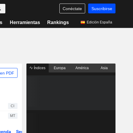
Conéctate
Suscribirse
s
Herramientas
Rankings
Edición España
Índices
Europa
América
Asia
 en PDF
CI
MT
genda
Sector
Derivados
ETFs