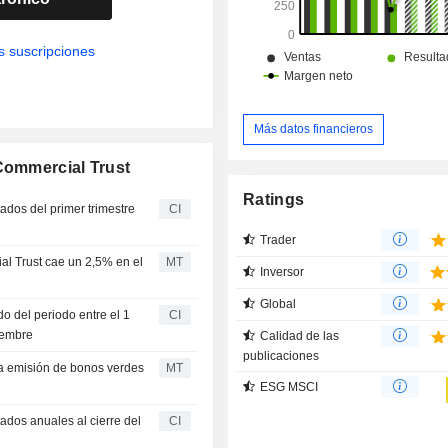
MPACT Management Ltd.
s suscripciones
Más datos financieros
 Commercial Trust
Ratings
ados del primer trimestre
CI
Trader
al Trust cae un 2,5% en el
MT
Inversor
Global
o del periodo entre el 1
CI
tiembre
Calidad de las
publicaciones
na emisión de bonos verdes
MT
ESG MSCI
ados anuales al cierre del
CI