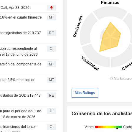
Call, Apr 28, 2026
.6% en el cuarto trimestre
MT
esos ajustados de 210.737
RE
ción correspondiente al
CI
 el 17 de junio de 2026
versión del componente de
MT
 un 2,5% en el tercer
MT
Más Ratings
ajustados de SGD 219,448
RE
n para el período del 1 de
CI
Consenso de los analista
l 18 de marzo de 2026
financieros del tercer
CI
Venta
Comp