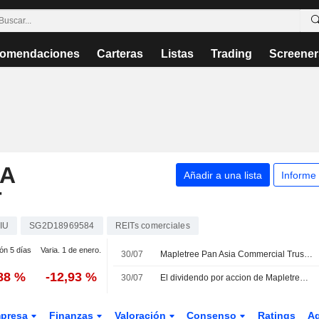
omendaciones
Carteras
Listas
Trading
Screener
IA
Añadir a una lista
Informe
T
IU
SG2D18969584
REITs comerciales
ión 5 días
Varia. 1 de enero.
30/07
Mapletree Pan Asia Commercial Trust presenta sus resultados del primer trimestre finalizado el 30 de junio de 2026
,88 %
-12,93 %
30/07
El dividendo por accion de Mapletree Pan Asia Commercial Trust cae un 2,5% en el primer trimestre fiscal
presa
Finanzas
Valoración
Consenso
Ratings
A