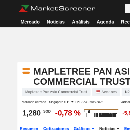
Mercado
Noticias
Análisis
Agenda
Rec
MAPLETREE PAN AS
COMMERCIAL TRUS
Mapletree Pan Asia Commercial Trust
Acciones
N2
Mercado cerrado -
Singapore S.E.
11:12:23 07/08/2026
Variac
1,280
-0,78 %
SGD
-5
Resumen
Cotizaciones
Gráficos
Noticias
Em