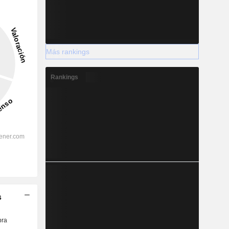
Más rankings
Rankings
s
ra