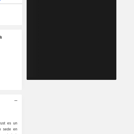
a
rust es un
on sede en