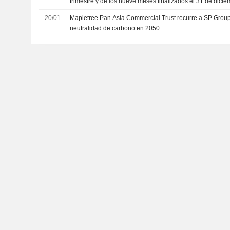
trimestre y de los nueve meses finalizados el 31 de dici
20/01
Mapletree Pan Asia Commercial Trust recurre a SP Group
neutralidad de carbono en 2050