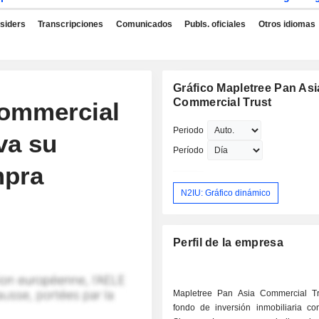
nsiders
Transcripciones
Comunicados
Publs. oficiales
Otros idiomas
Gráfico Mapletree Pan Asi
Commercial Trust
Commercial
Periodo
va su
Período
mpra
N2IU: Gráfico dinámico
Perfil de la empresa
Mapletree Pan Asia Commercial T
fondo de inversión inmobiliaria c