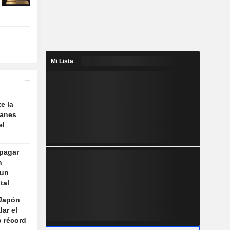
Mi Lista
e la
lanes
el
pagar
n
 un
tal
 Japón
lar el
 récord