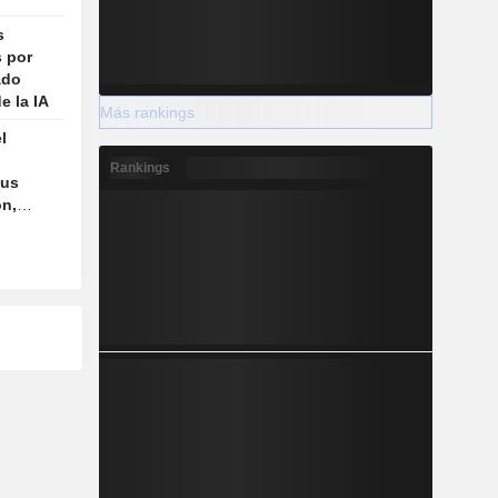
s
s por
ado
e la IA
Más rankings
l
Rankings
sus
ón,
testas