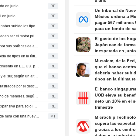
diario
da en junio
RE
Un tribunal de Nue
l en junio
RE
México ordena a Me
pagar 567 millones
Musalem, de la Fed, afirma que el banco central debería haber subido los tipos en la última reunión
RE
para un fondo de s
mental juvenil
Musalem, de la Fed, advierte de que los mercados no pueden ser el motor principal de la política monetaria
RE
El gasto de los hog
Japón cae de forma
EE. UU. intensifica el escrutinio sobre las universidades por sus políticas de admisión, diversidad y las protestas propalestinas
RE
inesperada en junio
Musalem, de la Fed, afirma que fue partidario de una subida de tipos en la última reunión de política monetaria
RE
Musalem, de la Fed,
Trump firma decretos para limitar la nacionalidad por nacimiento en EE. UU. pese al fallo del Tribunal Supremo
RE
que el banco centra
debería haber subid
Arabia Saudita prevé ataques inminentes desde el norte y el sur, según un alto cargo
RE
tipos en la última r
GANADERÍA-Los futuros de ganado en Chicago caen arrastrados por el descenso de Wall Street
RE
El banco singapure
UOB eleva su benef
Marruecos, dispuesto a cooperar con España en el retorno de menores, según los medios estatales
RE
neto un 10% en el 
Musalem, de la Fed, se opone a una política monetaria expansiva para solo impulsar la productividad
RE
trimestre
Los piratas informáticos ponen a Wall Street en el punto de mira con una nueva oleada de ataques
MT
Microchip Technol
supera las expectat
gracias a los centr
datos y la industria