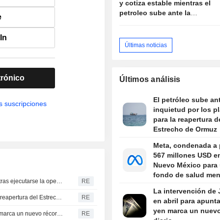
y cotiza estable mientras el
petroleo sube ante la
e
propuesta de Iran de vetar
buques "hostiles" en
In
Ormuz
Últimas noticias
trónico
Últimos análisis
El petróleo sube ant
s suscripciones
inquietud por los p
para la reapertura d
Estrecho de Ormuz
Meta, condenada a 
567 millones USD e
Nuevo México para
fondo de salud men
El BCE supo de la intervención de EE. UU. sobre el yen tras ejecutarse la operación, según el FT
RE
juvenil
La intervención de
El petróleo sube ante la inquietud por los planes para la reapertura del Estrecho de Ormuz
RE
en abril para apunta
yen marca un nuevo
La intervención de Japón en abril para apuntalar el yen marca un nuevo récord diario
RE