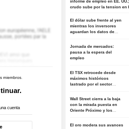
informe de empleo en EE. UU.;
crudo sube por la tension en 
El dólar sube frente al yen
mientras los inversores
aguardan los datos de
empleo en Estados Unidos
Jornada de mercados:
pausa a la espera del
empleo
El TSX retrocede desde
os miembros.
máximos históricos
lastrado por el sector
tinuar.
tecnológico
Wall Street cierra a la baja
con la mirada puesta en
una cuenta
Oriente Próximo y los
resultados empresariales
El oro modera sus avances
e