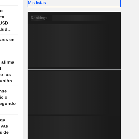
Mis listas
vo
ta
Rankings
 USD
alud
ares en
 afirma
l
o los
eunión
nse
icio
segundo
ogy
ivas
os de