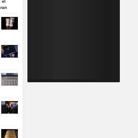
 el
Iran