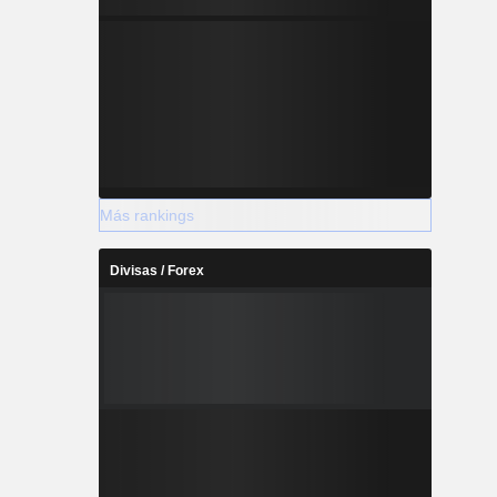
Más rankings
Divisas / Forex