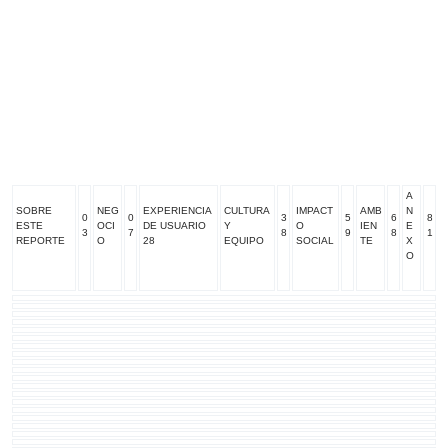
A
SOBRE
NEG
EXPERIENCIA
CULTURA
IMPACT
AMB
N
0
0
3
5
6
8
ESTE
OCI
DE USUARIO
Y
O
IEN
E
3
7
8
9
8
1
REPORTE
O
28
EQUIPO
SOCIAL
TE
X
O