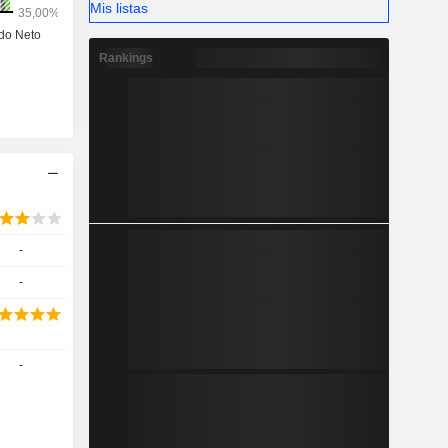
Mis listas
Rankings
-
-
-