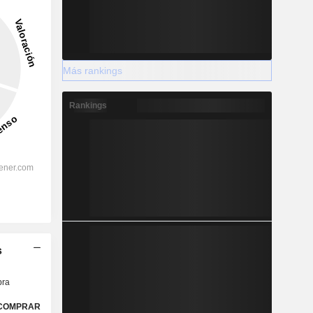
Más rankings
Rankings
s
ra
COMPRAR