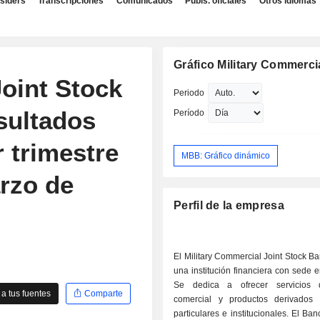
nsiders
Transcripciones
Comunicados
Publs. oficiales
Otros idiomas
Gráfico Military Commerc
oint Stock
Periodo
sultados
Período
r trimestre
MBB: Gráfico dinámico
arzo de
Perfil de la empresa
El Military Commercial Joint Stock B
una institución financiera con sede 
Se dedica a ofrecer servicios
a tus fuentes
Comparte
comercial y productos derivados 
particulares e institucionales. El Ba