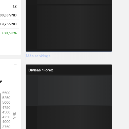
12
00,00
VND
19,75
VND
+39,59 %
Más rankings
Divisas / Forex