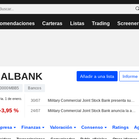
omendaciones
Carteras
Listas
Trading
Screener
IALBANK
Añadir a una lista
Informe
0000MBB5
Bancos
ria. 1 de enero.
30/07
Military Commercial Joint Stock Bank presenta sus resultados del segundo trimestre y del primer semestre de 2026
-3,95 %
24/07
Military Commercial Joint Stock Bank anuncia la apertura de su sucursal en Tay Thu Duc
presa
Finanzas
Valoración
Consenso
Ratings
A