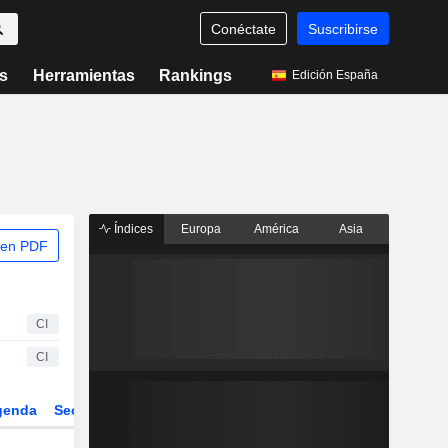
Conéctate
Suscribirse
s
Herramientas
Rankings
Edición España
Índices
Europa
América
Asia
 en PDF
CI
CI
genda
Sector