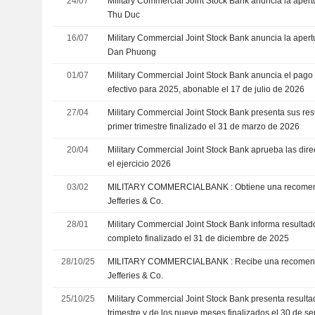
24/07
Military Commercial Joint Stock Bank anuncia la apert
Thu Duc
16/07
Military Commercial Joint Stock Bank anuncia la apert
Dan Phuong
01/07
Military Commercial Joint Stock Bank anuncia el pago
efectivo para 2025, abonable el 17 de julio de 2026
27/04
Military Commercial Joint Stock Bank presenta sus res
primer trimestre finalizado el 31 de marzo de 2026
20/04
Military Commercial Joint Stock Bank aprueba las dire
el ejercicio 2026
03/02
MILITARY COMMERCIALBANK : Obtiene una recomendación de compra de
Jefferies & Co.
28/01
Military Commercial Joint Stock Bank informa resultad
completo finalizado el 31 de diciembre de 2025
28/10/25
MILITARY COMMERCIALBANK : Recibe una recomendación de compra del
Jefferies & Co.
25/10/25
Military Commercial Joint Stock Bank presenta resultad
trimestre y de los nueve meses finalizados el 30 de s