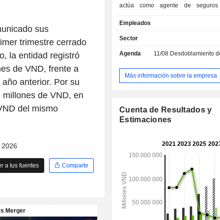
actúa como agente de seguros
servicios relacionados. Participa en 
Empleados
de bonos y otros papeles de val
municado sus
negociación de valores, así c
Sector
rimer trimestre cerrado
comercio y el procesamiento de oro.
Agenda
11/08
Desdoblamiento de acciones/dividen
, la entidad registró
Banco se dedica a otras activ
inversión financiera, incluida la 
nes de VND, frente a
carteras, a través de sus filiales 
Más información sobre la empresa
año anterior. Por su
asociadas.
13 millones de VND, en
 VND del mismo
Cuenta de Resultados y
Estimaciones
- 2026
 a tus fuentes
Comparte