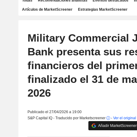
Todas
Recomendaciones analistas
Eventos destacados
I
Artículos de MarketScreener
Estrategias MarketScreener
Military Commercial J
Bank presenta sus re
financieros del prime
finalizado el 31 de m
2026
Publicado el 27/04/2026 a 19:00
S&P Capital IQ - Traducido por Marketscreener
-
Ver el original
Añadir MarketScreener 