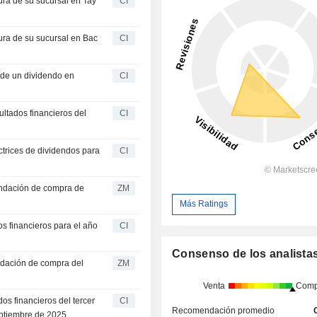
ura de su sucursal en Tay
CI
ura de su sucursal en Bac
CI
 de un dividendo en
CI
ultados financieros del
CI
ctrices de dividendos para
CI
ZM
Más Ratings
os financieros para el año
CI
Consenso de los analista
ZM
Venta
Comp
os financieros del tercer
CI
Recomendación promedio
eptiembre de 2025