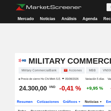
Mercado
Noticias
Análisis
Agenda
Rec
MILITARY COMMERC
Military CommercialBank
Acciones
MBB
VN00
Precio de cierre
Ho Chi Minh S.E.
05/08/2026
Variación 5 días
Va
24.300,00
-0,41 %
VND
+9,95 %
Resumen
Cotizaciones
Gráficos
Noticias
Em