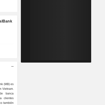
ialBank
ank (MB) es
en Vietnam.
 de banca
a clientes
nco también