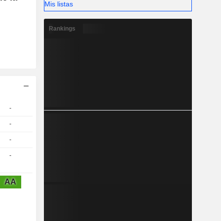
Mis listas
Rankings
-
-
-
-
AA