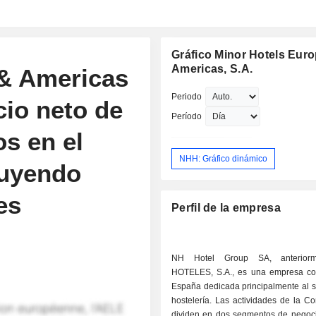
Gráfico Minor Hotels Eur
Americas, S.A.
 & Americas
Periodo
cio neto de
Período
os en el
NHH: Gráfico dinámico
luyendo
es
Perfil de la empresa
NH Hotel Group SA, anterior
HOTELES, S.A., es una empresa c
España dedicada principalmente al s
hostelería. Las actividades de la C
dividen en dos segmentos de negoci