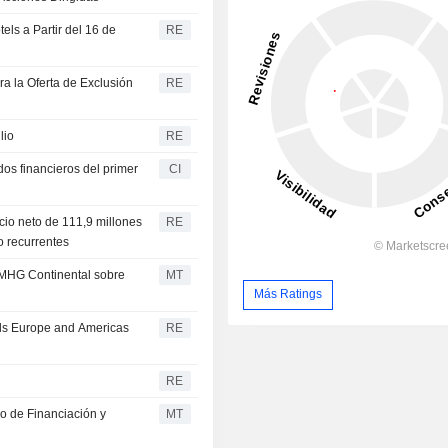
ls a Partir del 16 de
RE
a la Oferta de Exclusión
RE
lio
RE
os financieros del primer
CI
cio neto de 111,9 millones
RE
o recurrentes
 MHG Continental sobre
MT
Más Ratings
ls Europe and Americas
RE
RE
o de Financiación y
MT