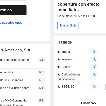
cobertura con efecto
inmediato.
trónico
02 de mayo 2025 a las 17:08
s suscripciones
Más análisis
Ratings
 & Americas, S.A.
Trader
Inversor
dos financieros para el
CI
Global
 septiembre
RE
Calidad de las
publicaciones
 Bolsas Españolas
RE
ESG MSCI
opa de exclusión sobre
MT
n de MHG Continental
RE
Acciones Dirigidas