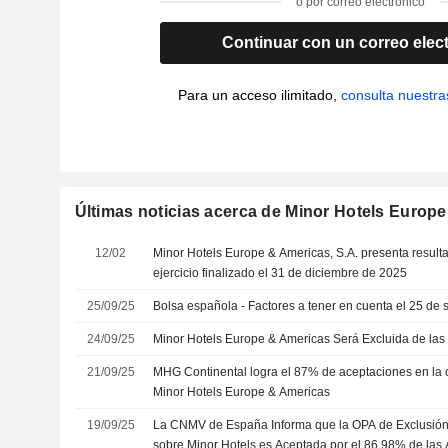
o por correo electrónico
Continuar con un correo elec
Para un acceso ilimitado,
consulta nuestra
Últimas noticias acerca de Minor Hotels Europe
12/02
Minor Hotels Europe & Americas, S.A. presenta resulta
ejercicio finalizado el 31 de diciembre de 2025
25/09/25
Bolsa española - Factores a tener en cuenta el 25 de
24/09/25
Minor Hotels Europe & Americas Será Excluida de las
21/09/25
MHG Continental logra el 87% de aceptaciones en la 
Minor Hotels Europe & Americas
19/09/25
La CNMV de España Informa que la OPA de Exclusió
sobre Minor Hotels es Aceptada por el 86,98% de las 