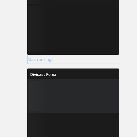
Más rankings
Divisas / Forex