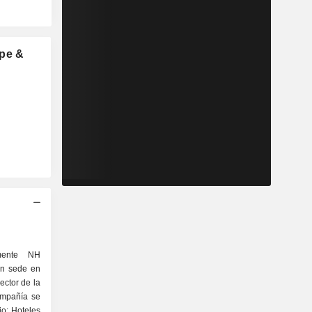
ope &
mente NH
on sede en
ector de la
ompañía se
o: Hoteles