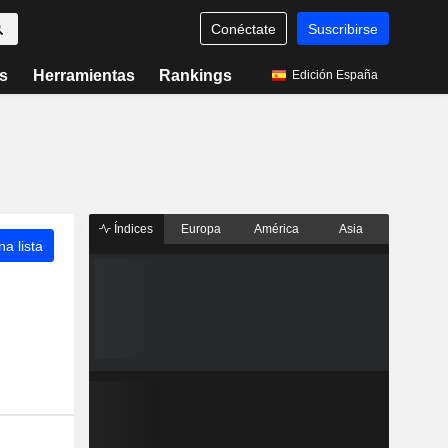
Conéctate
Suscribirse
s
Herramientas
Rankings
Edición España
Índices
Europa
América
Asia
a lista