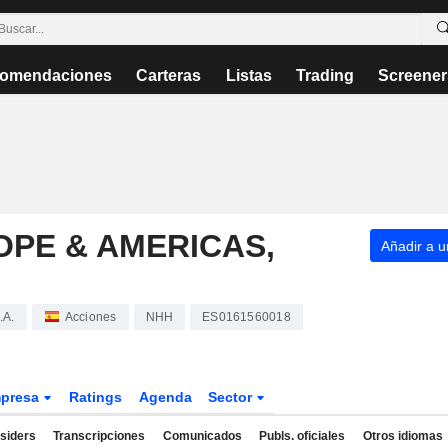
omendaciones
Carteras
Listas
Trading
Screener
PE & AMERICAS,
Añadir a un
.A.
Acciones
NHH
ES0161560018
presa
Ratings
Agenda
Sector
nsiders
Transcripciones
Comunicados
Publs. oficiales
Otros idiomas