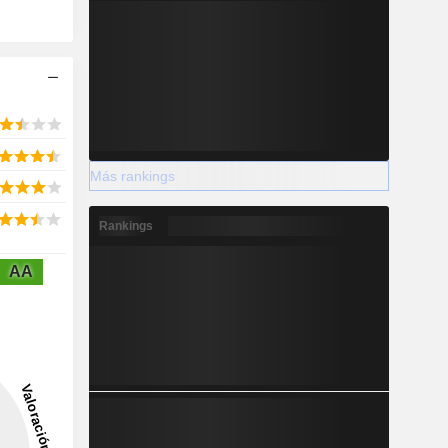
Más rankings
Rankings
AA