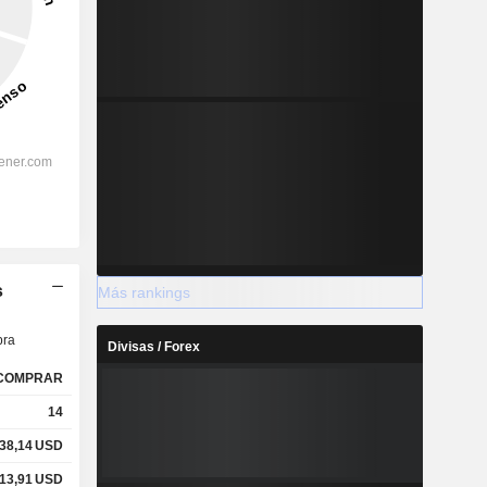
s
Más rankings
ra
Divisas / Forex
COMPRAR
14
38,14
USD
13,91
USD