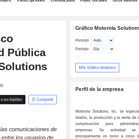
nsiders
Transcripciones
Comunicados
Publs. oficiales
Otros idiomas
Gráfico Motorola Solutions
sco
Periodo
d Pública
Período
Solutions
MSI: Gráfico dinámico
35
Perfil de la empresa
a tus fuentes
Comparte
Motorola Solutions, Inc. se especia
diseño, la producción y la venta de
comunicación para administra
 las comunicaciones de
empresas. Su actividad se 
principalmente en torno a cinco f
 entre los usuarios de