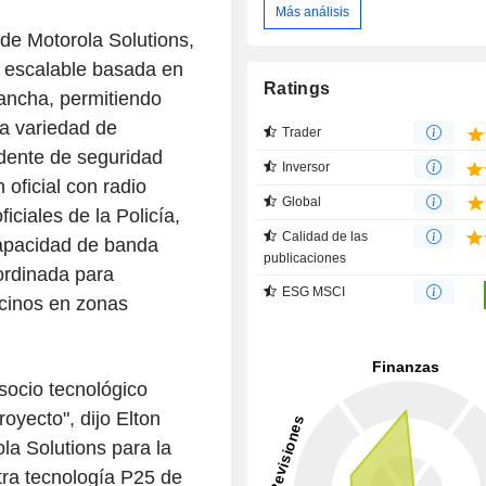
Más análisis
de Motorola Solutions,
y escalable basada en
Ratings
ancha, permitiendo
na variedad de
Trader
idente de seguridad
Inversor
n oficial con radio
Global
ciales de la Policía,
Calidad de las
pacidad de banda
publicaciones
ordinada para
ESG MSCI
ecinos en zonas
 socio tecnológico
oyecto", dijo Elton
a Solutions para la
tra tecnología P25 de