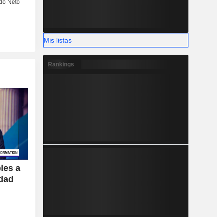
Mis listas
Rankings
les a
idad