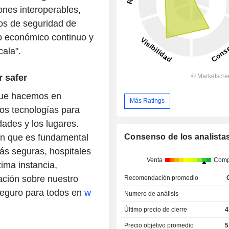
nes interoperables,
íos de seguridad de
o económico continuo y
ala".
r safer
 que hacemos en
Más Ratings
os tecnologías para
dades y los lugares.
ón que es fundamental
Consenso de los analista
s seguras, hospitales
Venta
Comp
ima instancia,
ción sobre nuestro
Recomendación promedio
seguro para todos en
w
Numero de análisis
Último precio de cierre
4
Precio objetivo promedio
5