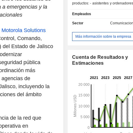
productos: - asistentes y ordenadores portátiles;
a a emergencias y la
- terminales móviles; - infraestructuras de redes
nacionales
Empleados
inalámbricas; - sistemas de radio privados; -
lectores de códigos de barras. Las ventas netas
Sector
Comunicacion
se desglosan por fuente de ingreso
-
Motorola Solutions
de productos (58 %) y servicios (42 
Más información sobre la empresa
Control, Comando,
ventas netas se distribuyen geográf
la siguiente manera: Estados Unidos
del Estado de Jalisco
Reino Unido (5,2 %), Canadá (3,7 
odernizar
(23,2 %).
Cuenta de Resultados y
seguridad pública
Estimaciones
oordinación más
es agencias de
alisco, incluyendo la
aciones del ámbito
ncia de la red que
 operativa en