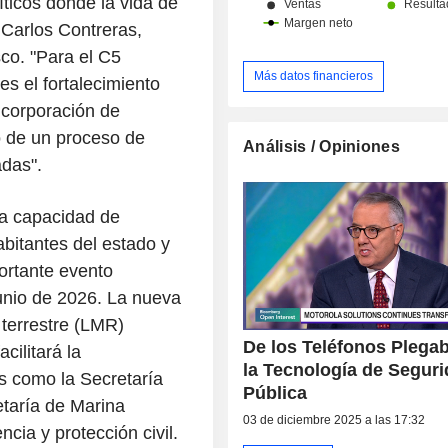
ticos donde la vida de
 Carlos Contreras,
co. "Para el C5
Más datos financieros
es el fortalecimiento
ncorporación de
o de un proceso de
Análisis / Opiniones
das".
la capacidad de
bitantes del estado y
portante evento
junio de 2026. La nueva
 terrestre (LMR)
De los Teléfonos Plegab
cilitará la
la Tecnología de Segur
s como la Secretaría
Pública
taría de Marina
03 de diciembre 2025 a las 17:32
ia y protección civil.