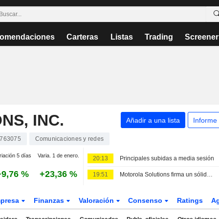
omendaciones
Carteras
Listas
Trading
Screener
S, INC.
Añadir a una lista
Informe
763075
Comunicaciones y redes
riación 5 días
Varia. 1 de enero.
20:13
Principales subidas a media sesión
+9,76 %
+23,36 %
19:51
Motorola Solutions firma un sólido segundo trimestre impulsada por el inesperado repunte de las radios de seguridad pública, según Morgan Stanley
presa
Finanzas
Valoración
Consenso
Ratings
A