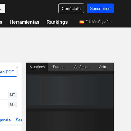
Conéctate
Suscribirse
s
Herramientas
Rankings
Edición España
Índices
Europa
América
Asia
 en PDF
MT
MT
genda
Sector
Derivados
ETFs