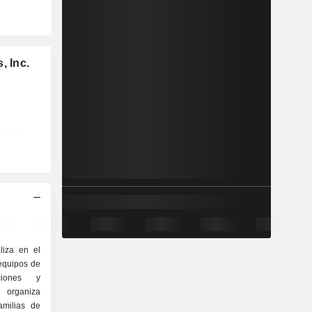
, Inc.
liza en el
 equipos de
ciones y
organiza
amilias de