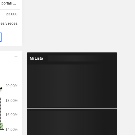
23.000
es y redes
s en venta
%). Las
icamente de
 (67,9 %),
%) y otros
Mi Lista