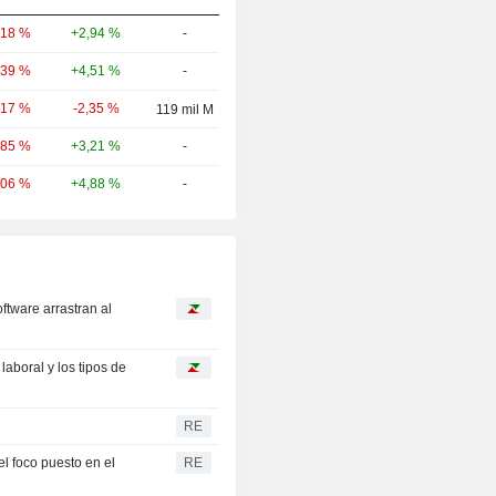
+2,94 %
-
,18 %
+4,51 %
-
,39 %
-2,35 %
,17 %
119 mil M
+3,21 %
-
,85 %
+4,88 %
-
,06 %
oftware arrastran al
aboral y los tipos de
RE
l foco puesto en el
RE