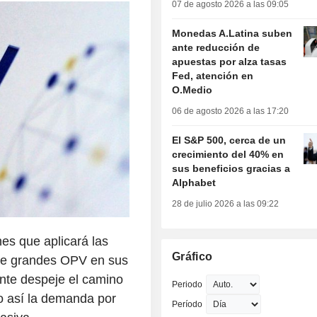
07 de agosto 2026 a las 09:05
Monedas A.Latina suben
ante reducción de
apuestas por alza tasas
Fed, atención en
O.Medio
06 de agosto 2026 a las 17:20
El S&P 500, cerca de un
crecimiento del 40% en
sus beneficios gracias a
Alphabet
28 de julio 2026 a las 09:22
es que aplicará las
Gráfico
a de grandes OPV en sus
nte despeje el camino
Periodo
o así la demanda por
Período