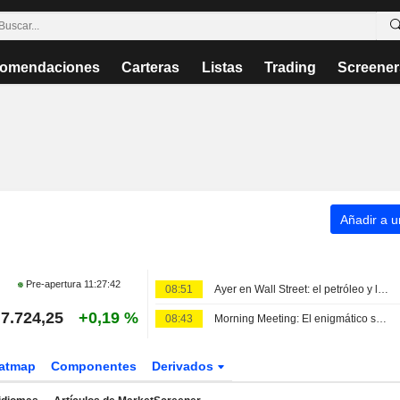
omendaciones
Carteras
Listas
Trading
Screener
Añadir a un
Pre-apertura
11:27:42
08:51
Ayer en Wall Street: el petróleo y las decepciones en el software arrastran al mercado
7.724,25
+0,19 %
08:43
Morning Meeting: El enigmático señor Warsh, el mercado laboral y los tipos de interés
atmap
Componentes
Derivados