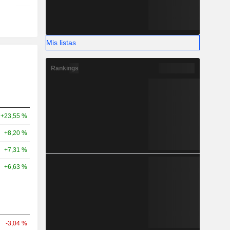
Mis listas
Rankings
+23,55 %
+8,20 %
+7,31 %
+6,63 %
-3,04 %