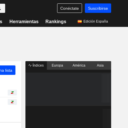
Conéctate
Suscribirse
s
Herramientas
Rankings
Edición España
Índices
Europa
América
Asia
a lista