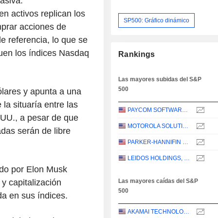
asiva.
n activos replican los
SP500: Gráfico dinámico
mprar acciones de
e referencia, lo que se
uen los índices Nasdaq
Rankings
Las mayores subidas del S&P
500
lares y apunta a una
la situaría entre las
PAYCOM SOFTWARE, INC.
UU., a pesar de que
MOTOROLA SOLUTIONS, INC.
das serán de libre
PARKER-HANNIFIN CORPORATION
LEIDOS HOLDINGS, INC.
ido por Elon Musk
y capitalización
Las mayores caídas del S&P
500
da en sus índices.
AKAMAI TECHNOLOGIES, INC.