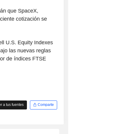
arán que SpaceX,
ciente cotización se
ll U.S. Equity Indexes
ajo las nuevas reglas
dor de índices FTSE
 a tus fuentes
Comparte