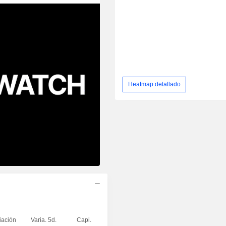
Heatmap detallado
iación
Varia. 5d.
Capi.