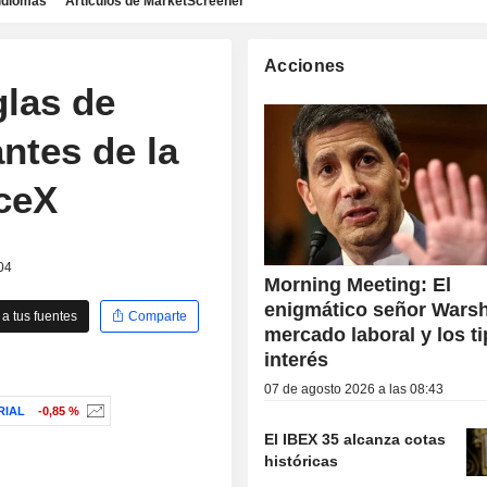
idiomas
Artículos de MarketScreener
Acciones
glas de
antes de la
aceX
04
Morning Meeting: El
enigmático señor Warsh
a tus fuentes
Comparte
mercado laboral y los t
interés
07 de agosto 2026 a las 08:43
RIAL
-0,85 %
El IBEX 35 alcanza cotas
históricas