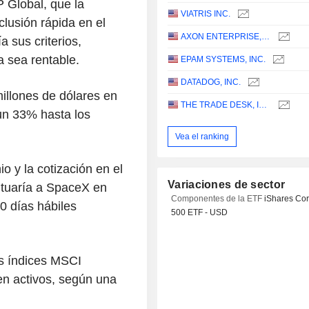
 Global, que la
VIATRIS INC.
usión rápida en el
AXON ENTERPRISE, INC.
a sus criterios,
 sea rentable.
EPAM SYSTEMS, INC.
DATADOG, INC.
illones de dólares en
THE TRADE DESK, INC.
un 33% hasta los
Vea el ranking
io y la cotización en el
Variaciones de sector
ituaría a SpaceX en
Componentes de la ETF
iShares Co
0 días hábiles
500 ETF - USD
os índices MSCI
en activos, según una