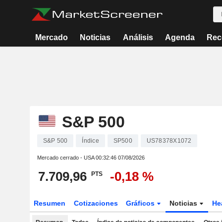
Mercado
Noticias
Análisis
Agenda
Rec
S&P 500
S&P 500
Índice
SP500
US78378X1072
Mercado cerrado - USA
00:32:46 07/08/2026
7.709,96
-0,18 %
PTS
Resumen
Cotizaciones
Gráficos
Noticias
He