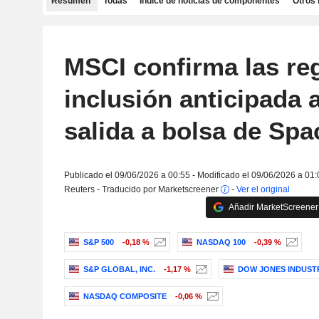
Resumen
Todas
Índice de noticias de componentes
Otros 
MSCI confirma las re
inclusión anticipada 
salida a bolsa de Sp
Publicado el 09/06/2026 a 00:55 - Modificado el 09/06/2026 a 01:
Reuters - Traducido por Marketscreener
-
Ver el original
Añadir MarketScreener 
S&P 500
-0,18 %
NASDAQ 100
-0,39 %
S&P GLOBAL, INC.
-1,17 %
DOW JONES INDUST
NASDAQ COMPOSITE
-0,06 %