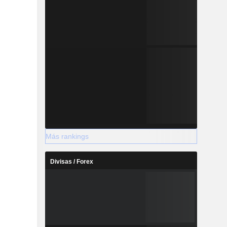
Más rankings
Divisas / Forex