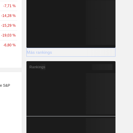
-7,71 %
-14,28 %
-15,29 %
-19,03 %
-6,80 %
Más rankings
Rankings
re S&P