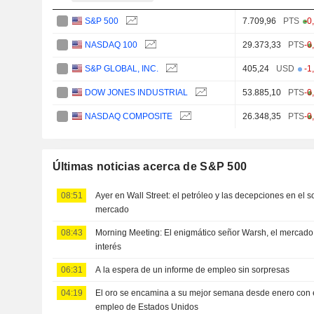
S&P 500
7.709,96
PTS
-0
NASDAQ 100
29.373,33
PTS
-0
S&P GLOBAL, INC.
405,24
USD
-1
DOW JONES INDUSTRIAL
53.885,10
PTS
-0
NASDAQ COMPOSITE
26.348,35
PTS
-0
Últimas noticias acerca de S&P 500
08:51
Ayer en Wall Street: el petróleo y las decepciones en el s
mercado
08:43
Morning Meeting: El enigmático señor Warsh, el mercado l
interés
06:31
A la espera de un informe de empleo sin sorpresas
04:19
El oro se encamina a su mejor semana desde enero con e
empleo de Estados Unidos