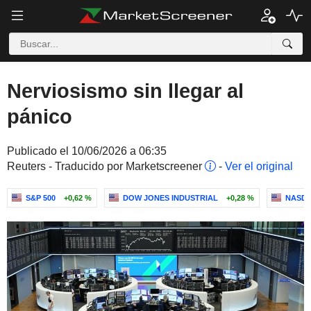
Nerviosismo sin llegar al
pánico
Publicado el 10/06/2026 a 06:35
Reuters - Traducido por Marketscreener
-
Ver el original
S&P 500
+0,62 %
DOW JONES INDUSTRIAL
+0,28 %
NASDA