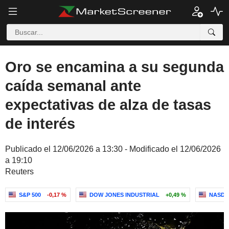
Oro se encamina a su segunda
caída semanal ante
expectativas de alza de tasas
de interés
Publicado el 12/06/2026 a 13:30 - Modificado el 12/06/2026
a 19:10
Reuters
S&P 500
-0,17 %
DOW JONES INDUSTRIAL
+0,49 %
NASDA