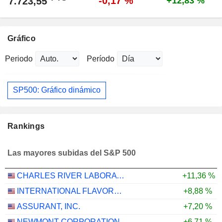
-0,17 %
7.723,55
+12,83 %
Gráfico
Periodo
Período
SP500: Gráfico dinámico
Rankings
Las mayores subidas del S&P 500
CHARLES RIVER LABORATORIES INTERNATIONAL, INC.
+11,36 %
INTERNATIONAL FLAVORS & FRAGRANCES INC.
+8,88 %
ASSURANT, INC.
+7,20 %
NEWMONT CORPORATION
+6,71 %