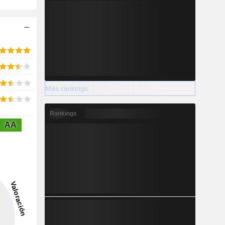
Más rankings
Rankings
AA