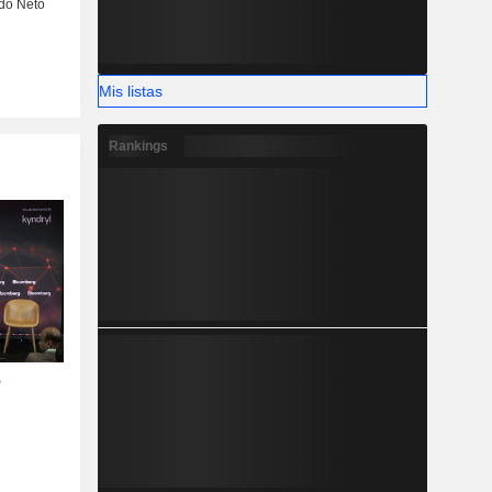
Mis listas
Rankings
e