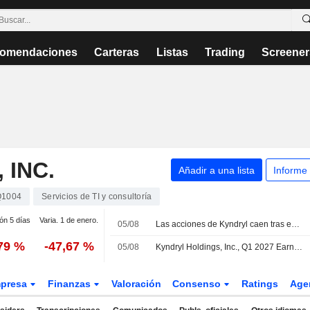
omendaciones
Carteras
Listas
Trading
Screener
 INC.
Añadir a una lista
Informe
Q1004
Servicios de TI y consultoría
ión 5 días
Varia. 1 de enero.
05/08
Las acciones de Kyndryl caen tras entrar en pérdidas en su primer trimestre fiscal
,79 %
-47,67 %
05/08
Kyndryl Holdings, Inc., Q1 2027 Earnings Call, Aug 05, 2026
presa
Finanzas
Valoración
Consenso
Ratings
Age