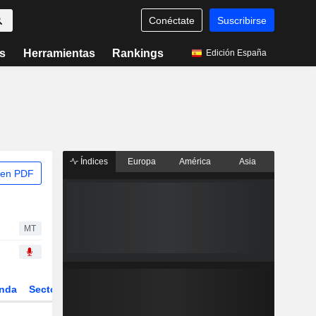
Conéctate
Suscribirse
s
Herramientas
Rankings
Edición España
Índices
Europa
América
Asia
 en PDF
MT
nda
Sector
Derivados
ETFs