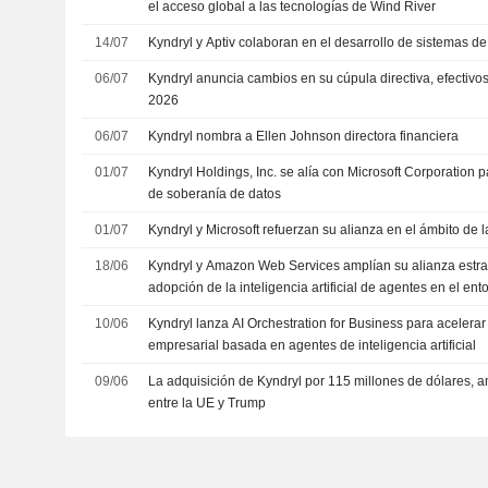
el acceso global a las tecnologías de Wind River
14/07
Kyndryl y Aptiv colaboran en el desarrollo de sistemas de 
06/07
Kyndryl anuncia cambios en su cúpula directiva, efectivos a
2026
06/07
Kyndryl nombra a Ellen Johnson directora financiera
01/07
Kyndryl Holdings, Inc. se alía con Microsoft Corporation 
de soberanía de datos
01/07
Kyndryl y Microsoft refuerzan su alianza en el ámbito de
18/06
Kyndryl y Amazon Web Services amplían su alianza estrat
adopción de la inteligencia artificial de agentes en el ent
10/06
Kyndryl lanza AI Orchestration for Business para acelerar
empresarial basada en agentes de inteligencia artificial
09/06
La adquisición de Kyndryl por 115 millones de dólares, 
entre la UE y Trump