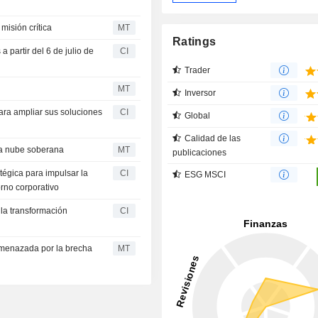
misión crítica
MT
Ratings
 partir del 6 de julio de
CI
Trader
MT
Inversor
para ampliar sus soluciones
CI
Global
Calidad de las
 la nube soberana
MT
publicaciones
égica para impulsar la
CI
ESG MSCI
orno corporativo
 la transformación
CI
amenazada por la brecha
MT