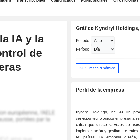
nsiders
Transcripciones
Comunicados
Publs. oficiales
Otros idiomas
Gráfico Kyndryl Holdings, 
a IA y la
Periodo
ontrol de
Período
eras
KD: Gráfico dinámico
Perfil de la empresa
Kyndryl Holdings, Inc. es un pr
servicios tecnológicos empresariale
crítica que ofrece servicios de ase
implementación y gestión a clientes
60 países. La empresa diseña, d