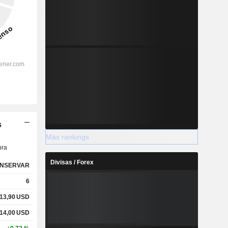
s
Más rankings
ra
Divisas / Forex
NSERVAR
6
13,90
USD
14,00
USD