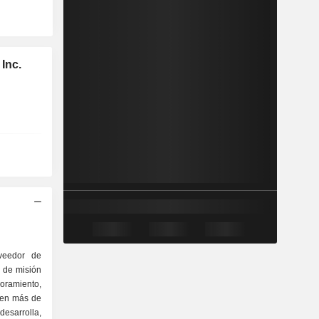
Inc.
oveedor de
s de misión
soramiento,
 en más de
esarrolla,