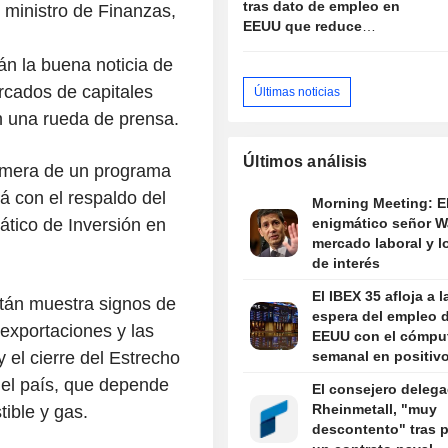
tras dato de empleo en
 ministro de Finanzas,
EEUU que reduce
probabilidad de alza de
án la buena noticia de
tasas Fed
rcados de capitales
Últimas noticias
n una rueda de prensa.
Últimos análisis
rimera de un programa
á con el respaldo del
Morning Meeting: E
ático de Inversión en
enigmático señor Wa
mercado laboral y l
de interés
El IBEX 35 afloja a l
tán muestra signos de
espera del empleo 
exportaciones y las
EEUU con el cómpu
y el cierre del Estrecho
semanal en positiv
el país, que depende
El consejero deleg
Rheinmetall, "muy
ible y gas.
descontento" tras p