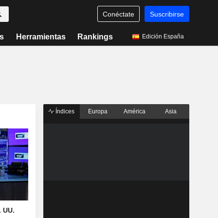
Conéctate
Suscribirse
s
Herramientas
Rankings
Edición España
Índices
Europa
América
Asia
. UU.