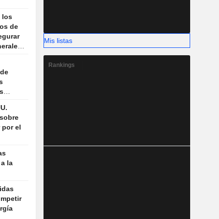
 los
os de
egurar
Mis listas
nerales
ensa
Rankings
 de
s
s
bida de
UU.
 sobre
 por el
as
a la
idas
ompetir
rgía