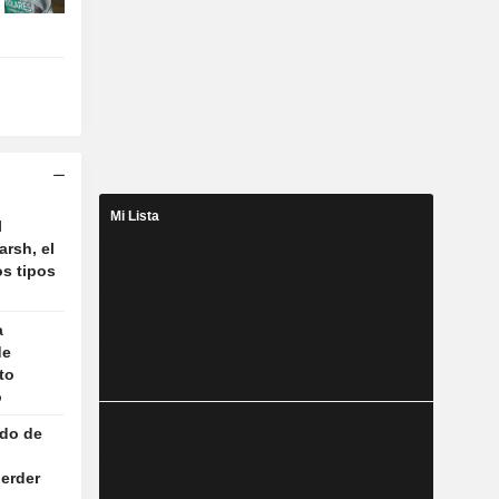
Mi Lista
l
rsh, el
os tipos
a
de
to
o
ado de
erder