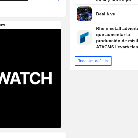
Dealjà vu
Rheinmetall adviert
que aumentar la
producción de misi
ATACMS llevará tie
mientras EE. UU. r
sus arsenales
Todos los análisis