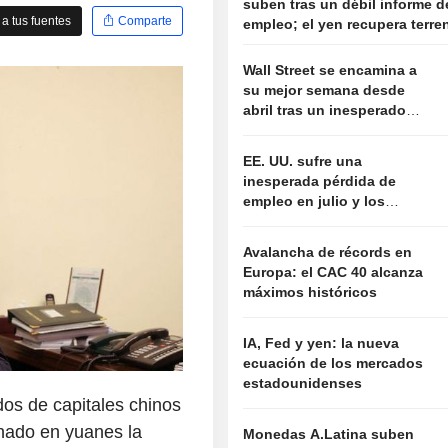
suben tras un débil informe d
a tus fuentes
Comparte
empleo; el yen recupera terre
Wall Street se encamina a
su mejor semana desde
abril tras un inesperado
dato de empleo que calma
el temor a las subidas de
EE. UU. sufre una
tipos
inesperada pérdida de
empleo en julio y los
mercados enfrían las
expectativas de subida de
Avalancha de récords en
tipos
Europa: el CAC 40 alcanza
máximos históricos
IA, Fed y yen: la nueva
ecuación de los mercados
estadounidenses
os de capitales chinos
nado en yuanes la
Monedas A.Latina suben