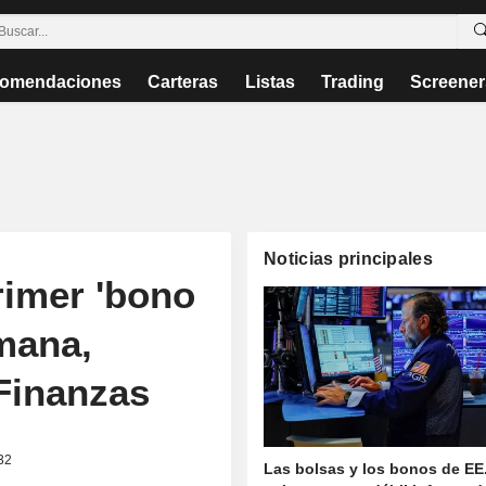
omendaciones
Carteras
Listas
Trading
Screener
Noticias principales
rimer 'bono
mana,
 Finanzas
32
Las bolsas y los bonos de EE