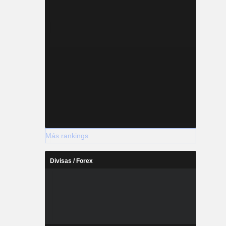
Más rankings
Divisas / Forex