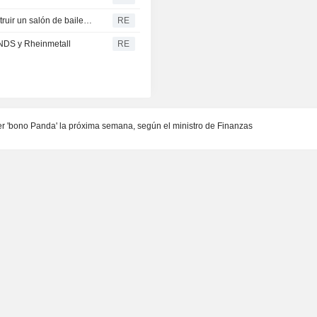
Corte de EEUU bloquea el proyecto de Trump para construir un salón de baile en la Casa Blanca
RE
NDS y Rheinmetall
RE
er 'bono Panda' la próxima semana, según el ministro de Finanzas