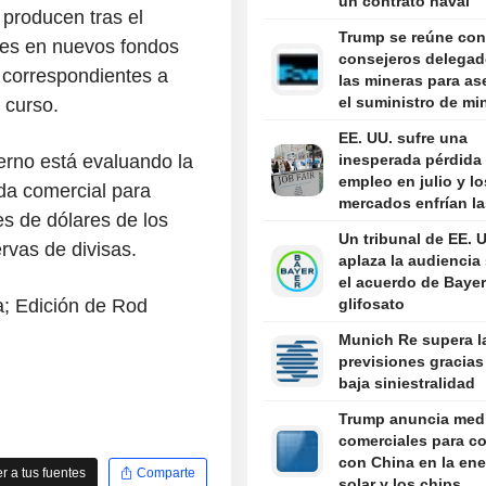
un contrato naval
 producen tras el
Trump se reúne con
res en nuevos fondos
consejeros delegad
 correspondientes a
las mineras para as
el suministro de mi
 curso.
críticos para la def
EE. UU. sufre una
erno está evaluando la
inesperada pérdida
empleo en julio y lo
da comercial para
mercados enfrían la
es de dólares de los
expectativas de su
Un tribunal de EE. 
tipos
rvas de divisas.
aplaza la audiencia
el acuerdo de Bayer
; Edición de Rod
glifosato
Munich Re supera l
previsiones gracias 
baja siniestralidad
Trump anuncia med
comerciales para c
con China en la ene
 a tus fuentes
Comparte
solar y los chips