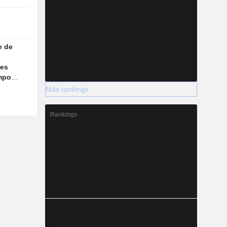
e de
les
mpo
epone
Más rankings
Rankings