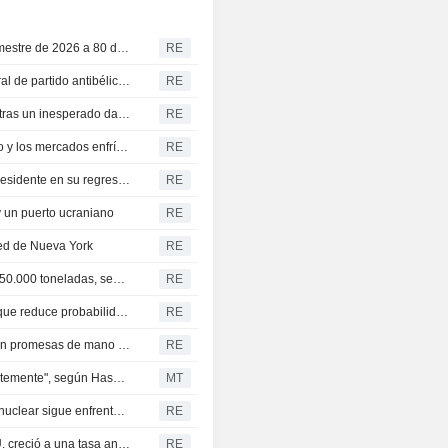
Citi revisa al alza su previsión para el Brent del tercer trimestre de 2026 a 80 dólares por barril
RE
Nacionalistas rusos buscan prohibir participación electoral de partido antibélico por "traidores"
RE
Wall Street se encamina a su mejor semana desde abril tras un inesperado dato de empleo que calma el temor a las subidas de tipos
RE
EE. UU. sufre una inesperada pérdida de empleo en julio y los mercados enfrían las expectativas de subida de tipos
RE
La petrolera peruana Petroperú nombra a Oliver Stark presidente en su regreso al consejo de administración
RE
y un puerto ucraniano
RE
Fed de Nueva York
RE
Túnez cancela una licitación de maíz para la compra de 50.000 toneladas, según los operadores
RE
Monedas A.Latina suben tras dato de empleo en EEUU que reduce probabilidad de alza de tasas Fed
RE
De La Espriella asume como presidente de Colombia con promesas de mano dura en seguridad
RE
Trump y el presidente de la Fed, Warsh, hablan "constantemente", según Hassett
MT
Hungría prevé que suba nivel del Danubio, pero central nuclear sigue enfrentándose a restricciones
RE
La capacidad de almacenamiento de baterías en EE. UU. creció a una tasa anual media del 70% en los últimos tres años, según la EIA
RE