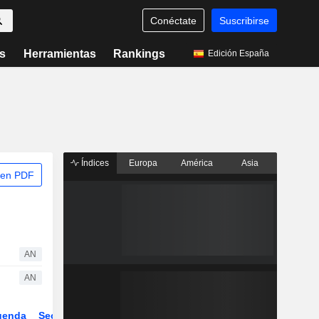
Conéctate
Suscribirse
s
Herramientas
Rankings
Edición España
Índices
Europa
América
Asia
 en PDF
AN
AN
genda
Sector
Derivados
ETFs