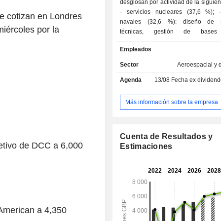
desglosan por actividad de la siguie
- servicios nucleares (37,6 %); - servicios
ue cotizan en Londres
navales (32,6 %): diseño de s
iércoles por la
técnicas, gestión de bases 
reacondicionamiento y desmantel
Empleados
submarinos, reacondicionamiento de
superficie, etc. El grupo también ofre
Sector
Aeroespacial y 
de ingeniería, formación, inst
Agenda
13/08
Fecha ex dividendo -
mantenimiento; - servicios de defensa (6,7 %):
suministro de equipos, ge
infraestructuras, servicios logísticos
Más información sobre la empresa
de pilotos, etc., en particular para 
armadas británicas; - otros (23,1 %). Las ventas
netas se distribuyen geográficam
Cuenta de Resultados y
siguiente manera: Reino Unido 
etivo de DCC a 6,000
Estimaciones
Europa (3,5 %), África (7,2 %), Austr
%), América del Norte (4,4 %) y otros 
 American a 4,350