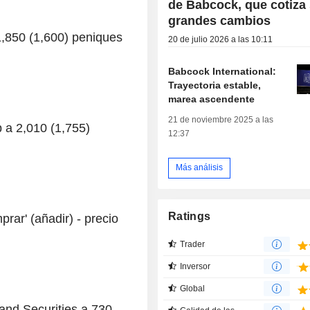
de Babcock, que cotiza 
grandes cambios
1,850 (1,600) peniques
20 de julio 2026 a las 10:11
Babcock International:
Trayectoria estable,
marea ascendente
21 de noviembre 2025 a las
p a 2,010 (1,755)
12:37
Más análisis
Ratings
rar' (añadir) - precio
Trader
Inversor
Global
and Securities a 730