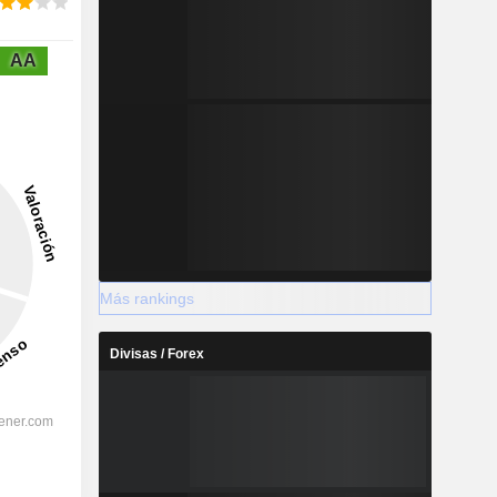
AA
Más rankings
Divisas / Forex