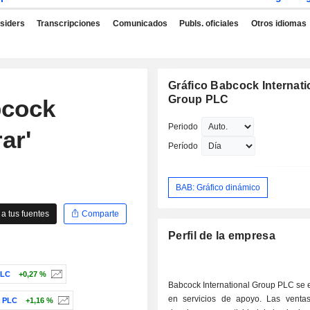
nsiders
Transcripciones
Comunicados
Publs. oficiales
Otros idiomas
Gráfico Babcock Internati
Group PLC
bcock
Periodo
ar'
Período
BAB: Gráfico dinámico
a tus fuentes
Comparte
Perfil de la empresa
LC
+0,27 %
Babcock International Group PLC se 
en servicios de apoyo. Las venta
 PLC
+1,16 %