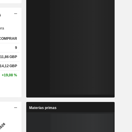
s
ra
COMPRAR
9
11,86
GBP
14,12
GBP
+19,08 %
Materias primas