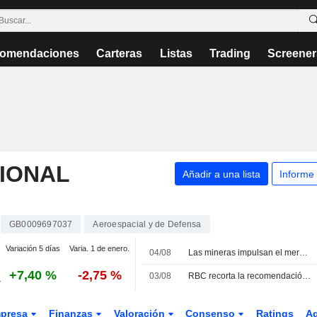
omendaciones
Carteras
Listas
Trading
Screener
IONAL
Añadir a una lista
Informe
GB0009697037
Aeroespacial y de Defensa
Variación 5 días
Varia. 1 de enero.
04/08
Las mineras impulsan el mercado ante el repunte del cobre y la avalancha de resultados
+7,40 %
-2,75 %
03/08
RBC recorta la recomendación de JD Sports; Jefferies rebaja la de Severn Trent
presa
Finanzas
Valoración
Consenso
Ratings
A