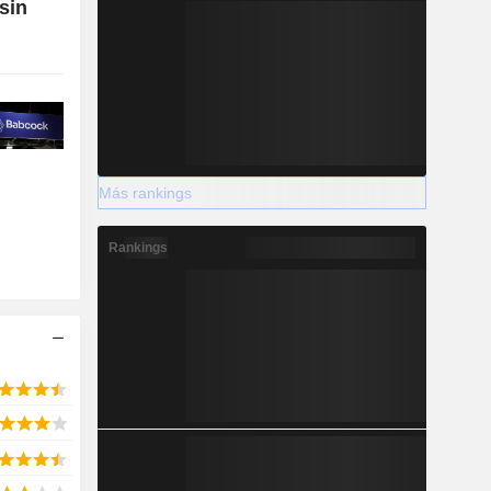
sin
Más rankings
Rankings