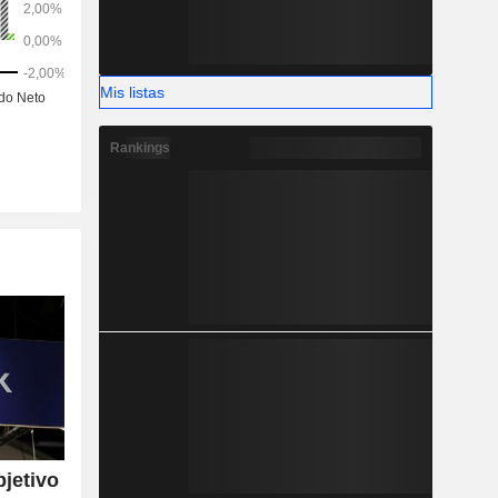
Mis listas
Rankings
bjetivo