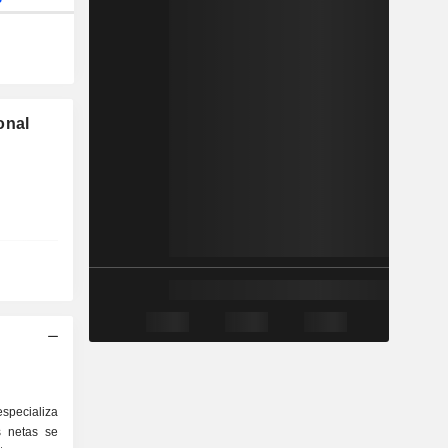
onal
especializa
s netas se