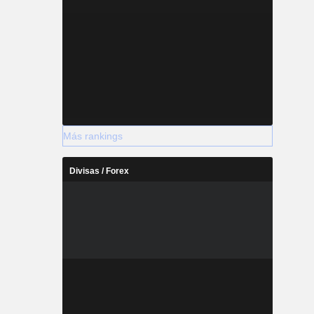
Más rankings
Divisas / Forex