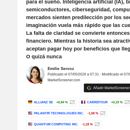
para el sueño. Inteligencia artificial (IA), 
semiconductores, ciberseguridad, comput
mercados sienten predilección por los se
imaginación vuela más rápido que las cue
La falta de claridad se convierte entonces
financiero. Mientras la historia sea atract
aceptan pagar hoy por beneficios que lle
O quizá nunca
Emilie Servoz
Publicado el 07/05/2026 a 07:31 - Modificado el 07/
MarketScreener.com
Añadir MarketScreener 
ALLIANZ SE
+0,94 %
CARREFOUR
+0,19 %
PALANTIR TECHNOLOGIES INC.
-1,58 %
QUANTUM COMPUTING INC.
-1,18 %