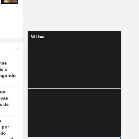
Mi Lista
nse
icio
segundo
ogy
ivas
os de
s
s por
ado