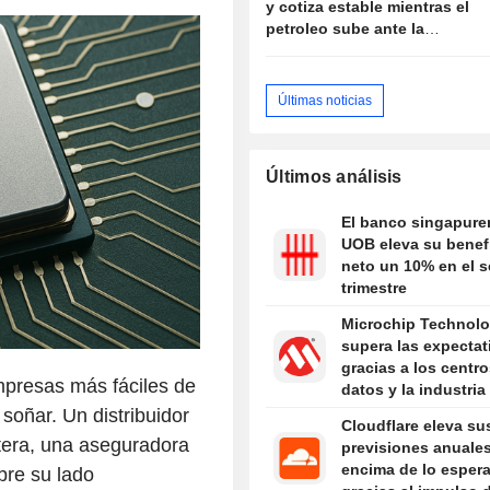
y cotiza estable mientras el
petroleo sube ante la
propuesta de Iran de vetar
buques "hostiles" en
Ormuz
Últimas noticias
Últimos análisis
El banco singapure
UOB eleva su benef
neto un 10% en el 
trimestre
Microchip Technol
supera las expectat
gracias a los centr
mpresas más fáciles de
datos y la industria
oñar. Un distribuidor
Cloudflare eleva su
era, una aseguradora
previsiones anuale
encima de lo esper
bre su lado