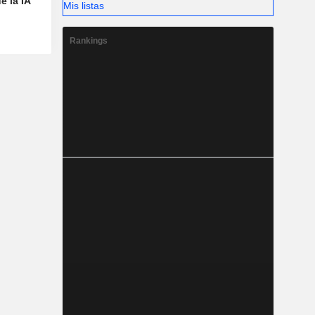
e la IA
Mis listas
Rankings