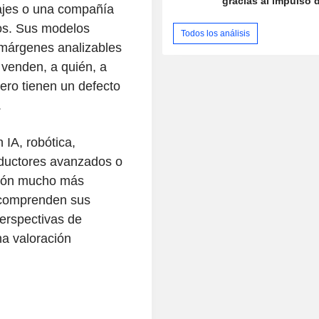
gracias al impulso d
ajes o una compañía
os. Sus modelos
Todos los análisis
márgenes analizables
 venden, a quién, a
Pero tienen un defecto
.
 IA, robótica,
nductores avanzados o
ción mucho más
 comprenden sus
perspectivas de
a valoración