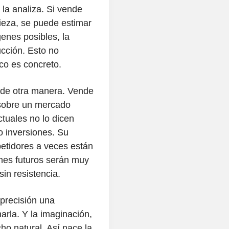
la analiza. Si vende
ieza, se puede estimar
enes posibles, la
ucción. Esto no
rco es concreto.
 de otra manera. Vende
 sobre un mercado
ctuales no lo dicen
 inversiones. Su
etidores a veces están
nes futuros serán muy
in resistencia.
precisión una
arla. Y la imaginación,
cho natural. Así nace la