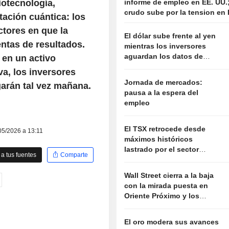
biotecnología,
informe de empleo en EE. UU.;
crudo sube por la tension en 
ación cuántica: los
ctores en que la
El dólar sube frente al yen
ntas de resultados.
mientras los inversores
aguardan los datos de
 en un activo
empleo en Estados Unidos
iva, los inversores
Jornada de mercados:
garán tal vez mañana.
pausa a la espera del
empleo
El TSX retrocede desde
05/2026 a 13:11
máximos históricos
lastrado por el sector
a tus fuentes
Comparte
tecnológico
Wall Street cierra a la baja
con la mirada puesta en
Oriente Próximo y los
resultados empresariales
El oro modera sus avances