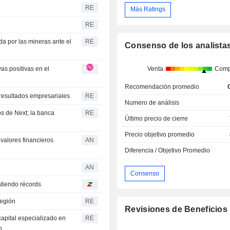
RE
Más Ratings
RE
a por las mineras ante el
RE
Consenso de los analista
as positivas en el
Venta
Comp
Recomendación promedio
 resultados empresariales
RE
Numero de análisis
s de Next; la banca
RE
Último precio de cierre
Precio objetivo promedio
 valores financieros
AN
Diferencia / Objetivo Promedio
AN
Consenso
tiendo récords
región
RE
Revisiones de Beneficios
capital especializado en
RE
n