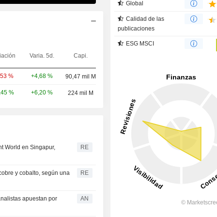
Global
Calidad de las
publicaciones
ESG MSCI
iación
Varia. 5d.
Capi.
+4,68 %
,53 %
90,47 mil M
+6,20 %
,45 %
224 mil M
t World en Singapur,
RE
cobre y cobalto, según una
RE
nalistas apuestan por
AN