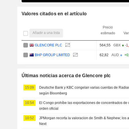
Valores citados en el artículo
Precio
Añadir a una lista
estimado
Var
GLENCORE PLC
564,55
GBX
-1
BHP GROUP LIMITED
62,82
AUD
+0
Últimas noticias acerca de Glencore plc
15:09
Deutsche Bank y KBC congelan varias cuentas de Radian
según Bloomberg
10:54
El Congo prohíbe las exportaciones de concentrados de 
orden oficial
10:52
JPMorgan recorta la valoracion de Smith & Nephew; los a
Next