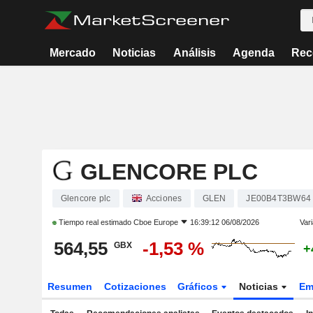
Mercado
Noticias
Análisis
Agenda
Rec
GLENCORE PLC
Glencore plc
Acciones
GLEN
JE00B4T3BW64
Tiempo real estimado
Cboe Europe
16:39:12 06/08/2026
Vari
564,55
-1,53 %
GBX
+
Resumen
Cotizaciones
Gráficos
Noticias
Em