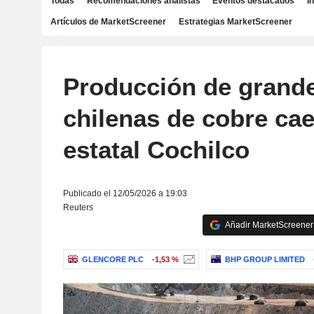
Todas
Recomendaciones analistas
Eventos destacados
I
Artículos de MarketScreener
Estrategias MarketScreener
Producción de grand
chilenas de cobre ca
estatal Cochilco
Publicado el 12/05/2026 a 19:03
Reuters
Añadir MarketScreener 
GLENCORE PLC
-1,53 %
BHP GROUP LIMITED