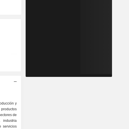
roducción y
y productos
sectores de
 industria
e servicios