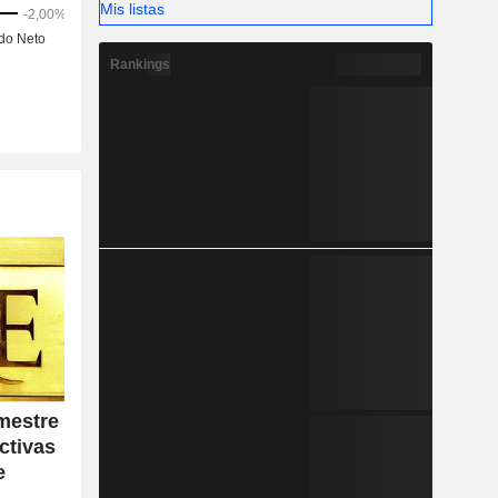
Mis listas
Rankings
mestre
ctivas
e