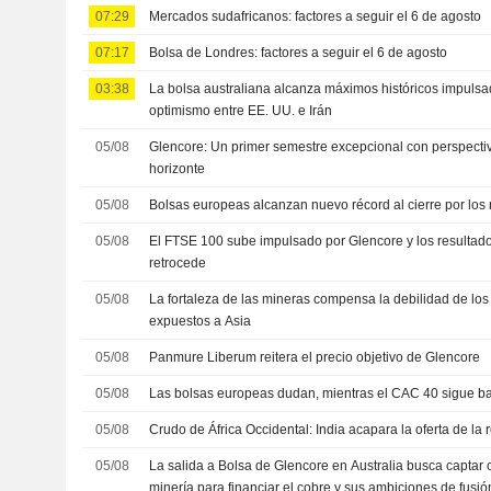
07:29
Mercados sudafricanos: factores a seguir el 6 de agosto
07:17
Bolsa de Londres: factores a seguir el 6 de agosto
03:38
La bolsa australiana alcanza máximos históricos impulsad
optimismo entre EE. UU. e Irán
05/08
Glencore: Un primer semestre excepcional con perspectiv
horizonte
05/08
Bolsas europeas alcanzan nuevo récord al cierre por los
05/08
El FTSE 100 sube impulsado por Glencore y los resultado
retrocede
05/08
La fortaleza de las mineras compensa la debilidad de los
expuestos a Asia
05/08
Panmure Liberum reitera el precio objetivo de Glencore
05/08
Las bolsas europeas dudan, mientras el CAC 40 sigue ba
05/08
Crudo de África Occidental: India acapara la oferta de la 
05/08
La salida a Bolsa de Glencore en Australia busca captar 
minería para financiar el cobre y sus ambiciones de fusió