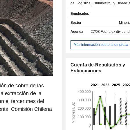
de logística, suministro y financi
ventas netas se desglosan por activ
Empleados
siguiente manera: - venta de productos
petrolíferos, coque y carbón (53,9 %); - venta d
Sector
Minerí
metales y minerales (46 %): alumi
Agenda
27/08
Fecha ex dividendo extraordinar
cobre, alúmina, aleaciones de hierr
cobalto, etc.; - otros (0,1 %). Las ventas netas se
distribuyen geográficamente de la
Más información sobre la empresa
manera: Europa (27 %), Asia (49,1 %
(15,8 %), África (5 %) y Oceanía (3,1 
Cuenta de Resultados y
Estimaciones
ón de cobre de las
a extracción de la
n el tercer mes del
ental Comisión Chilena