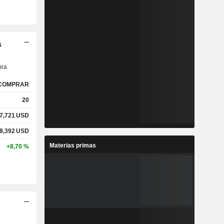
s
ra
COMPRAR
20
7,721
USD
8,392
USD
Materias primas
+8,70 %