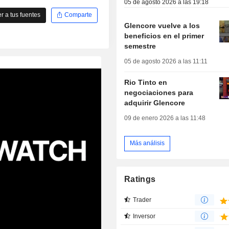
05 de agosto 2026 a las 19:18
 a tus fuentes
Comparte
Glencore vuelve a los
beneficios en el primer
semestre
05 de agosto 2026 a las 11:11
Rio Tinto en
negociaciones para
adquirir Glencore
09 de enero 2026 a las 11:48
Más análisis
Ratings
Trader
Inversor