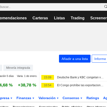
omendaciones
Carteras
Listas
Trading
Screener
Añadir a una lista
Informe
Minería integrada
ación 5 días
Varia. 1 de enero.
15:09
Deutsche Bank y KBC congelan varias cuentas de Radiant World en Singapur, según Bloomberg
4,68 %
+38,78 %
10:54
El Congo prohíbe las exportaciones de concentrados de cobre y cobalto, según una orden oficial
presa
Finanzas
Valoración
Consenso
Ratings
A