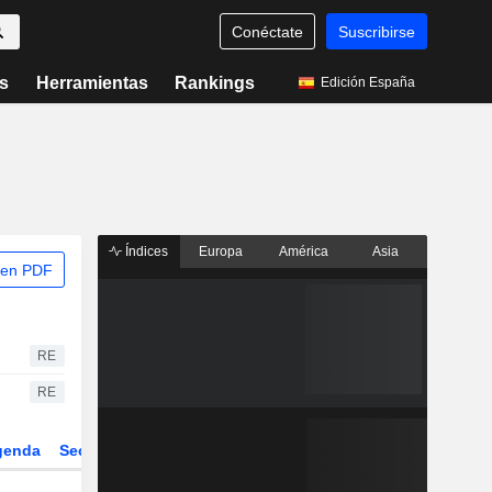
Conéctate
Suscribirse
s
Herramientas
Rankings
Edición España
Índices
Europa
América
Asia
 en PDF
RE
RE
genda
Sector
Derivados
ETFs