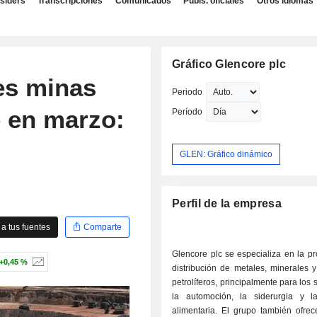
nsiders
Transcripciones
Comunicados
Publs. oficiales
Otros idiomas
Gráfico Glencore plc
es minas
Periodo
e en marzo:
Período
GLEN: Gráfico dinámico
Perfil de la empresa
a tus fuentes
Comparte
Glencore plc se especializa en la p
+0,45 %
distribución de metales, minerales 
petrolíferos, principalmente para los 
la automoción, la siderurgia y la
alimentaria. El grupo también ofrec