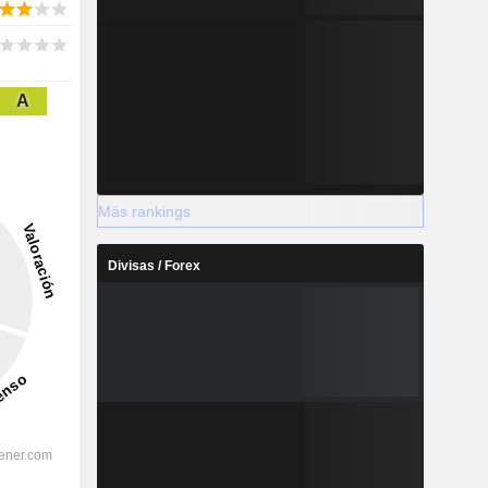
A
Más rankings
Divisas / Forex