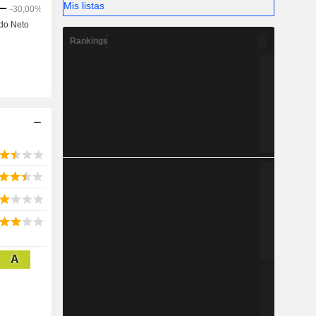
Mis listas
Rankings
A