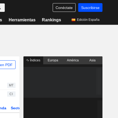
Conéctate
Suscribirse
s
Herramientas
Rankings
Edición España
Índices
Europa
América
Asia
 en PDF
MT
CI
nda
Sector
Derivados
ETFs