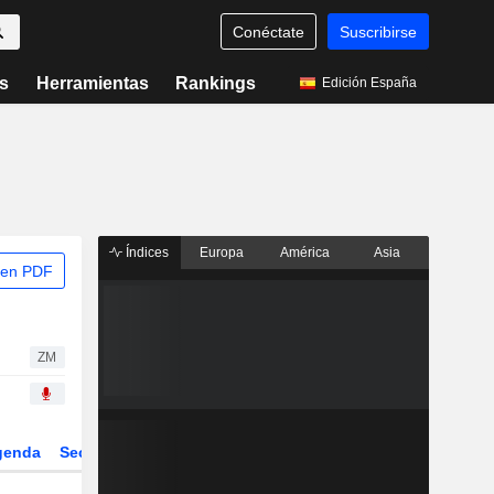
Conéctate
Suscribirse
s
Herramientas
Rankings
Edición España
Índices
Europa
América
Asia
 en PDF
ZM
genda
Sector
Derivados
ETFs