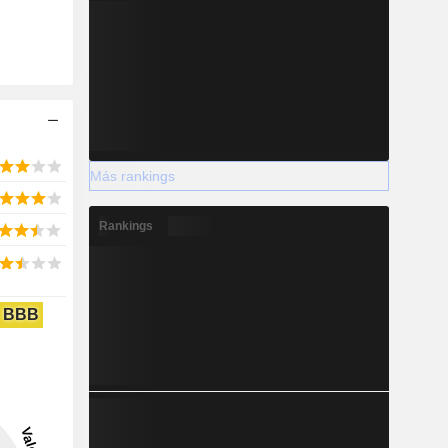
Más rankings
Rankings
BBB