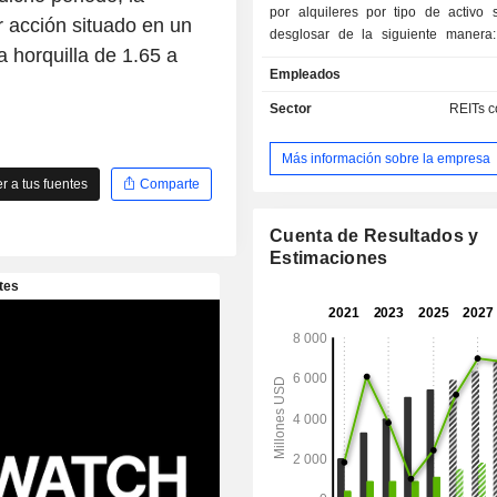
por alquileres por tipo de activo
 acción situado en un
desglosar de la siguiente manera: - tiend
a horquilla de 1.65 a
minoristas (79,5 %); - locales industriales (15,8
Empleados
%); - otros (4,7 %): oficinas, instalaciones
agroalimentarias, instalaciones de jue
Sector
REITs c
finales de 2024, la cartera inm
compuesta por 15 621 activos
Más información sobre la empresa
superficie total alquilable de 31 5
 a tus fuentes
Comparte
tenía un valor contable de 58 000 m
dólares estadounidenses.
Cuenta de Resultados y
Estimaciones