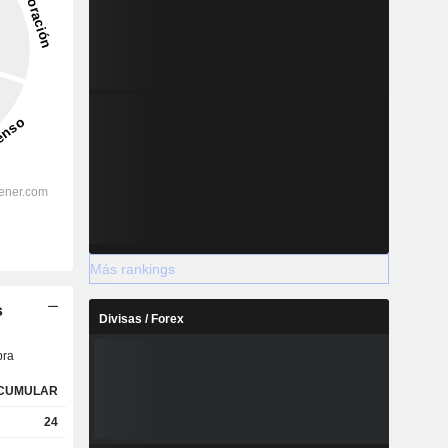
Más rankings
s
Divisas / Forex
ra
CUMULAR
24