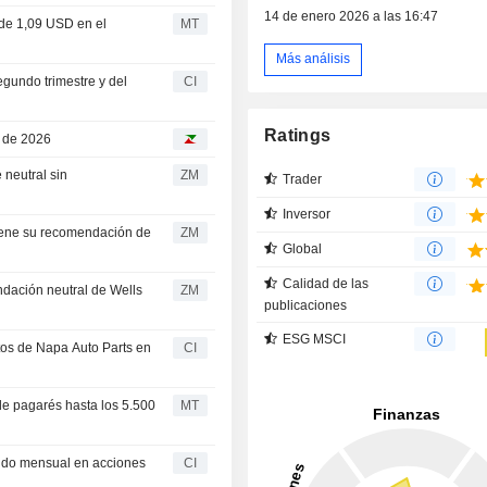
14 de enero 2026 a las 16:47
 de 1,09 USD en el
MT
Más análisis
egundo trimestre y del
CI
Ratings
o de 2026
ZM
Trader
Inversor
ZM
Global
Calidad de las
ZM
publicaciones
ESG MSCI
tos de Napa Auto Parts en
CI
de pagarés hasta los 5.500
MT
endo mensual en acciones
CI