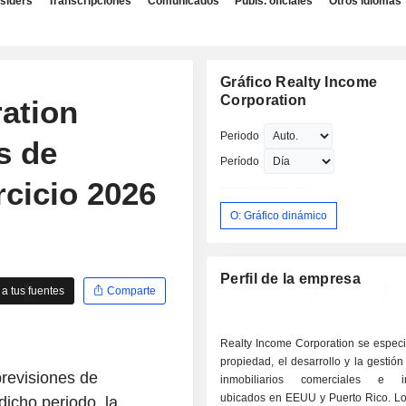
nsiders
Transcripciones
Comunicados
Publs. oficiales
Otros idiomas
Gráfico Realty Income
Corporation
ation
Periodo
s de
Período
rcicio 2026
O: Gráfico dinámico
Perfil de la empresa
a tus fuentes
Comparte
Realty Income Corporation se especi
propiedad, el desarrollo y la gestión
revisiones de
inmobiliarios comerciales e ind
ubicados en EEUU y Puerto Rico. Lo
dicho periodo, la