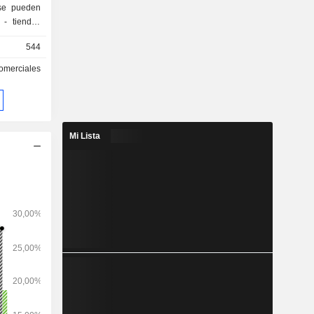
 se pueden
as
544
go, etc. A
omerciales
obiliaria,
 con una
28 681 m2,
illones de
Mi Lista