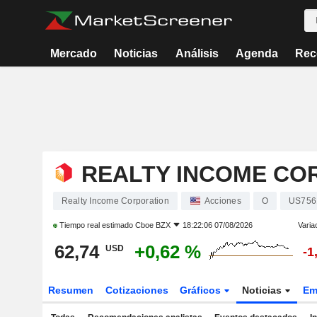
Mercado
Noticias
Análisis
Agenda
Rec
REALTY INCOME CO
Realty Income Corporation
Acciones
O
US756
Tiempo real estimado
Cboe BZX
18:22:06 07/08/2026
Varia
62,74
+0,62 %
USD
-1
Resumen
Cotizaciones
Gráficos
Noticias
Em