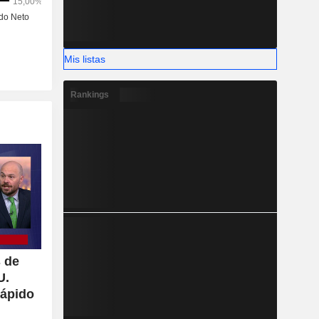
Mis listas
Rankings
s de
U.
rápido