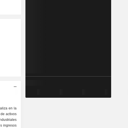
aliza en la
 de activos
ustriales
s ingresos