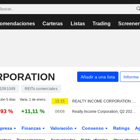
omendaciones
Carteras
Listas
Trading
Screener
RPORATION
Añadir a una lista
Informe
1091049
REITs comerciales
ción 5 días
Varia. 1 de enero.
15:15
REALTY INCOME CORPORATION : El RBC Capital Markets continua con un recomendación de compra
,93 %
+11,11 %
06/08
Realty Income Corporation, Q2 2026 Earnings Call, Aug 05, 2026
presa
Finanzas
Valoración
Consenso
Ratings
A