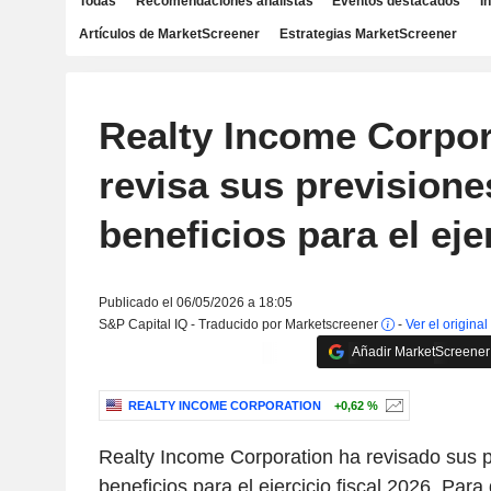
Todas
Recomendaciones analistas
Eventos destacados
I
Artículos de MarketScreener
Estrategias MarketScreener
Realty Income Corpor
revisa sus previsione
beneficios para el eje
Publicado el 06/05/2026 a 18:05
S&P Capital IQ - Traducido por Marketscreener
-
Ver el original
Añadir MarketScreener 
REALTY INCOME CORPORATION
+0,62 %
Realty Income Corporation ha revisado sus p
beneficios para el ejercicio fiscal 2026. Para 