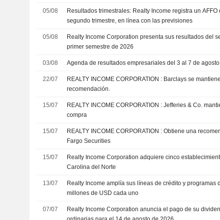
05/08
Resultados trimestrales: Realty Income registra un AFFO
segundo trimestre, en línea con las previsiones
05/08
Realty Income Corporation presenta sus resultados del s
primer semestre de 2026
03/08
Agenda de resultados empresariales del 3 al 7 de agost
22/07
REALTY INCOME CORPORATION : Barclays se mantiene neutral sin
recomendación.
15/07
REALTY INCOME CORPORATION : Jefferies & Co. mantiene su recomendación de
compra
15/07
REALTY INCOME CORPORATION : Obtiene una recomendación neutral de Wells
Fargo Securities
15/07
Realty Income Corporation adquiere cinco establecimien
Carolina del Norte
13/07
Realty Income amplía sus líneas de crédito y programas 
millones de USD cada uno
07/07
Realty Income Corporation anuncia el pago de su divid
ordinarias para el 14 de agosto de 2026