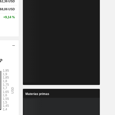
62,36
USD
68,06
USD
+9,14 %
Materias primas