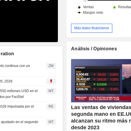
Más datos financieros
Análisis / Opiniones
ration
ZM
05, 2026
1.550 millones USD en el
MT
tos por FactSet
Las ventas de vivienda
2026 impulsada por el
RE
segunda mano en EE.U
alcanzan su ritmo más 
o ajustado en el segundo
MT
desde 2023