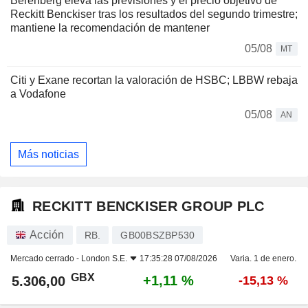
Berenberg eleva las previsiones y el precio objetivo de
Reckitt Benckiser tras los resultados del segundo trimestre;
mantiene la recomendación de mantener
05/08
MT
Citi y Exane recortan la valoración de HSBC; LBBW rebaja
a Vodafone
05/08
AN
Más noticias
RECKITT BENCKISER GROUP PLC
Acción
RB.
GB00BSZBP530
Mercado cerrado -
London S.E.
17:35:28 07/08/2026
Varia. 1 de enero.
GBX
+1,11 %
5.306,00
-15,13 %