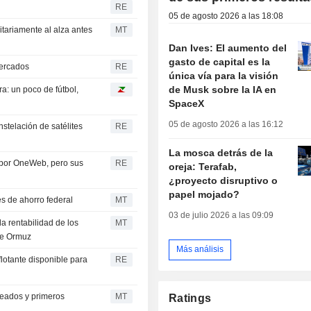
RE
05 de agosto 2026 a las 18:08
itariamente al alza antes
MT
Dan Ives: El aumento del
gasto de capital es la
ercados
RE
única vía para la visión
de Musk sobre la IA en
a: un poco de fútbol,
SpaceX
05 de agosto 2026 a las 16:12
stelación de satélites
RE
La mosca detrás de la
o por OneWeb, pero sus
RE
oreja: Terafab,
¿proyecto disruptivo o
papel mojado?
s de ahorro federal
MT
03 de julio 2026 a las 09:09
a rentabilidad de los
MT
de Ormuz
Más análisis
flotante disponible para
RE
leados y primeros
MT
Ratings