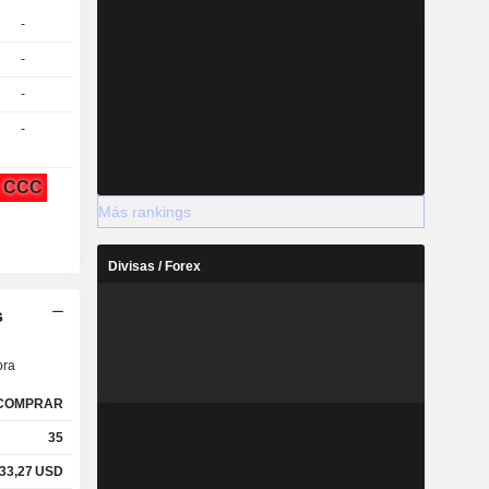
-
-
-
-
CCC
Más rankings
Divisas / Forex
s
ra
COMPRAR
35
33,27
USD