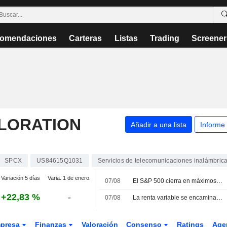
omendaciones
Carteras
Listas
Trading
Screener
PLORATION
Añadir a una lista
Informe
SPCX
US84615Q1031
Servicios de telecomunicaciones inalámbric
Variación 5 días
Varia. 1 de enero.
07/08
El S&P 500 cierra en máximos históricos tras un débil dato de empleo que aleja el temor a nuevas subidas de tipos
+22,83 %
-
07/08
La renta variable se encamina a su mejor semana desde abril tras unos datos de empleo que alejan el temor a nuevas subidas de tipos
presa
Finanzas
Valoración
Consenso
Ratings
Age