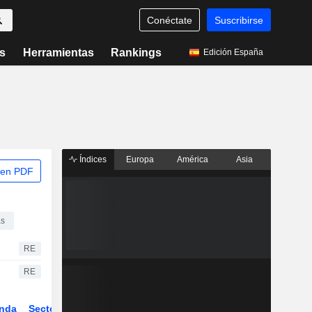
Conéctate
Suscribirse
s
Herramientas
Rankings
Edición España
Índices
Europa
América
Asia
 en PDF
as
RE
RE
nda
Sector
Derivados