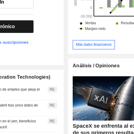
In
trónico
s suscripciones
Más datos financieros
Análisis / Opiniones
oration Technologies)
to de empleo que aleja el
RE
bril tras unos datos de
RE
n en el yen, beneficios
RE
SpaceX se enfrenta al 
paceX
de sus primeros result