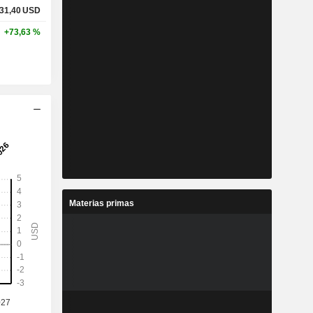
31,40
USD
+73,63 %
Materias primas