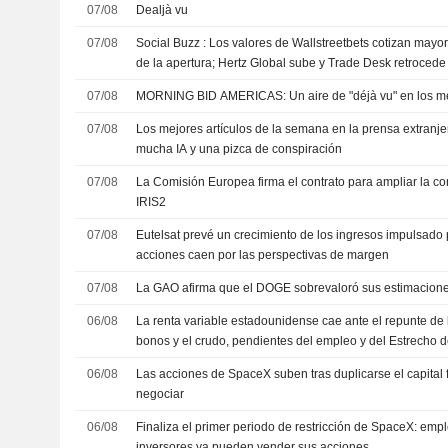
07/08
Dealjà vu
07/08
Social Buzz : Los valores de Wallstreetbets cotizan mayor
de la apertura; Hertz Global sube y Trade Desk retrocede
07/08
MORNING BID AMERICAS: Un aire de "déjà vu" en los m
07/08
Los mejores artículos de la semana en la prensa extranjer
mucha IA y una pizca de conspiración
07/08
La Comisión Europea firma el contrato para ampliar la con
IRIS2
07/08
Eutelsat prevé un crecimiento de los ingresos impulsad
acciones caen por las perspectivas de margen
07/08
La GAO afirma que el DOGE sobrevaloró sus estimacione
06/08
La renta variable estadounidense cae ante el repunte de l
bonos y el crudo, pendientes del empleo y del Estrecho 
06/08
Las acciones de SpaceX suben tras duplicarse el capital 
negociar
06/08
Finaliza el primer periodo de restricción de SpaceX: emp
inversores ya pueden vender sus acciones