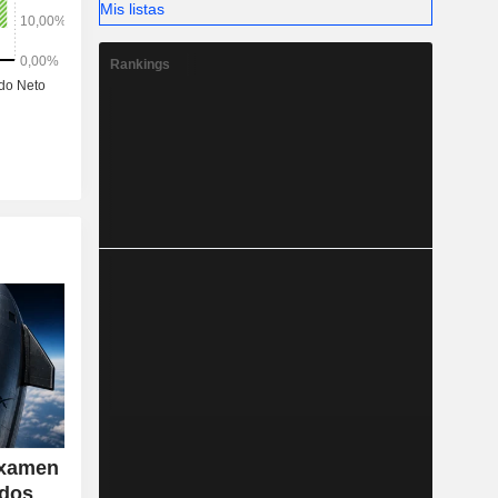
Mis listas
Rankings
examen
ados