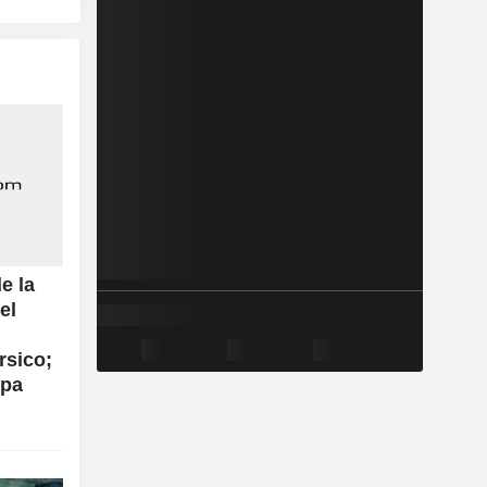
e la
el
rsico;
opa