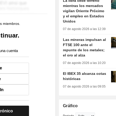
La libra cede terreno
mientras los mercados
vigilan Oriente Próximo
y el empleo en Estados
Unidos
os miembros.
07 de agosto 2026 a las 12:39
tinuar.
Las mineras impulsan al
FTSE 100 ante el
repunte de los metales;
una cuenta
el oro al alza
07 de agosto 2026 a las 10:20
e
El IBEX 35 alcanza cotas
e
históricas
07 de agosto 2026 a las 09:05
In
Gráfico
trónico