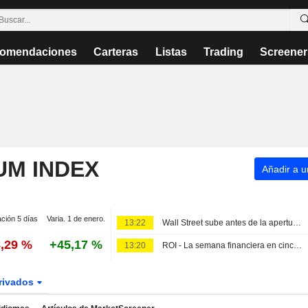
omendaciones
Carteras
Listas
Trading
Screener
UM INDEX
Añadir a un
ación 5 días
Varia. 1 de enero.
13:22
Wall Street sube antes de la apertura impulsada por el informe de empleo y la situacion en el Golfo Persico; Asia cierra mixta y Europa avanza
8,29 %
+45,17 %
13:20
ROI - La semana financiera en cinco graficos: intervencion en el yen, beneficios extraordinarios en refinerias y el gran desembolso de SpaceX
rivados