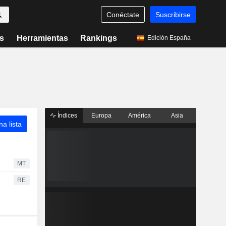
Conéctate
Suscribirse
s
Herramientas
Rankings
Edición España
Índices
Europa
América
Asia
a lista
MT
RE