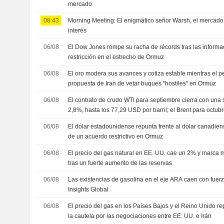
mercado
08:43
Morning Meeting: El enigmático señor Warsh, el mercado l
interés
06/08
El Dow Jones rompe su racha de récords tras las informa
restricción en el estrecho de Ormuz
06/08
El oro modera sus avances y cotiza estable mientras el p
propuesta de Iran de vetar buques "hostiles" en Ormuz
06/08
El contrato de crudo WTI para septiembre cierra con una
2,8%, hasta los 77,29 USD por barril; el Brent para octu
los 82,44 USD
06/08
El dólar estadounidense repunta frente al dólar canadiens
de un acuerdo restrictivo en Ormuz
06/08
El precio del gas natural en EE. UU. cae un 2% y marca
tras un fuerte aumento de las reservas
06/08
Las existencias de gasolina en el eje ARA caen con fuerz
Insights Global
06/08
El precio del gas en los Países Bajos y el Reino Unido 
la cautela por las negociaciones entre EE. UU. e Irán