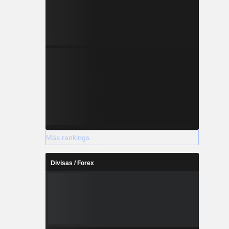
Más rankings
Divisas / Forex