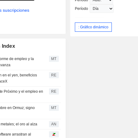
Periodo
Período
s suscripciones
: Gráfico dinámico
 Index
nforme de empleo y la
MT
 avanza
n en el yen, beneficios
RE
paceX
nte Próximo y el empleo en
RE
mbre en Ormuz; signo
MT
metales; el oro al alza
AN
oftware arrastran al