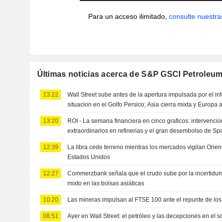
Para un acceso ilimitado,
consulte nuestra
Últimas noticias acerca de S&P GSCI Petroleum
13:22
Wall Street sube antes de la apertura impulsada por el i
situacion en el Golfo Persico; Asia cierra mixta y Europa
13:20
ROI - La semana financiera en cinco graficos: intervencio
extraordinarios en refinerias y el gran desembolso de S
12:39
La libra cede terreno mientras los mercados vigilan Orie
Estados Unidos
12:27
Commerzbank señala que el crudo sube por la incertidu
mixto en las bolsas asiáticas
10:20
Las mineras impulsan al FTSE 100 ante el repunte de los 
08:51
Ayer en Wall Street: el petróleo y las decepciones en el s