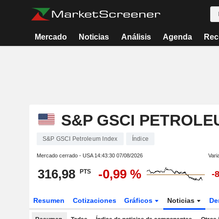
Mercado
Noticias
Análisis
Agenda
Rec
S&P GSCI PETROLE
S&P GSCI Petroleum Index
Índice
Mercado cerrado - USA
14:43:30 07/08/2026
Vari
316,98
-0,99 %
PTS
-
Resumen
Cotizaciones
Gráficos
Noticias
De