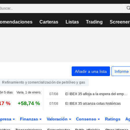
omendaciones
Carteras
Listas
Trading
Screener
Añadir a una lista
Informe
Refinamiento y comercialización de petróleo y gas
ión 5 días
Varia. 1 de enero.
07/08
El IBEX 35 afloja a la espera del empleo de EEUU con el cómputo semanal en positivo
,17 %
+58,74 %
07/08
El IBEX 35 alcanza cotas históricas
presa
Finanzas
Valoración
Consenso
Ratings
A