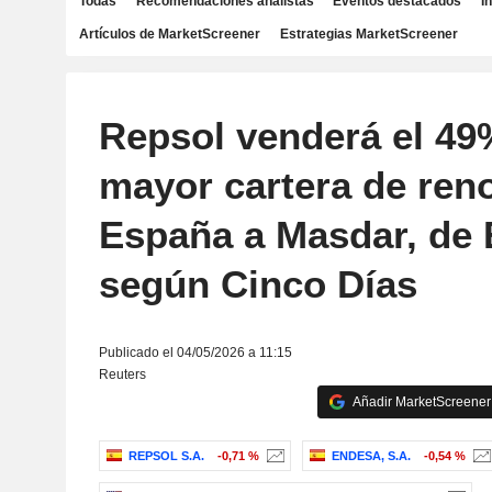
Todas
Recomendaciones analistas
Eventos destacados
I
Artículos de MarketScreener
Estrategias MarketScreener
Repsol venderá el 49
mayor cartera de ren
España a Masdar, de
según Cinco Días
Publicado el 04/05/2026 a 11:15
Reuters
Añadir MarketScreener 
REPSOL S.A.
-0,71 %
ENDESA, S.A.
-0,54 %