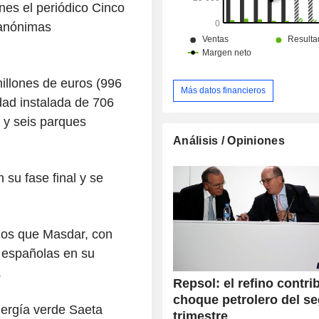
electricidad producidos. La cifra de negocio por
nes el periódico Cinco
actividad se distribuye de la siguie
 anónimas
España (59,4%), Portugal (5,6%
(9,8%), Perú (7%), Estados Unido
otros (11,7%).
illones de euros (996
Más datos financieros
dad instalada de 706
 y seis parques
Análisis / Opiniones
 su fase final y se
dos que Masdar, con
 españolas en su
.
Repsol: el refino contri
choque petrolero del s
ergía verde Saeta
trimestre