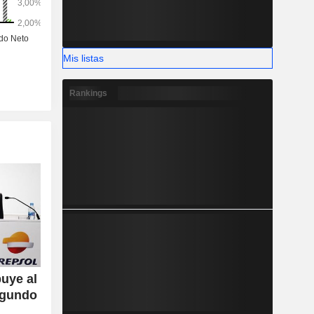
nte manera:
), Europa
s (6,5%) y
Mis listas
Rankings
buye al
egundo