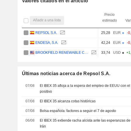
Valores citados en el artículo
Precio
Añadir a una lista
estimado
Var
REPSOL S.A.
25,28
EUR
-0
ENDESA, S.A.
42,24
EUR
-0
BROOKFIELD RENEWABLE CORPORATION
33,74
USD
+1
Últimas noticias acerca de Repsol S.A.
07/08
El IBEX 35 afloja a la espera del empleo de EEUU con e
positivo
07/08
El IBEX 35 alcanza cotas históricas
07/08
Bolsa española: factores a seguir el 7 de agosto
06/08
El IBEX 35 extiende racha alcista ante las esperanzas d
Irán