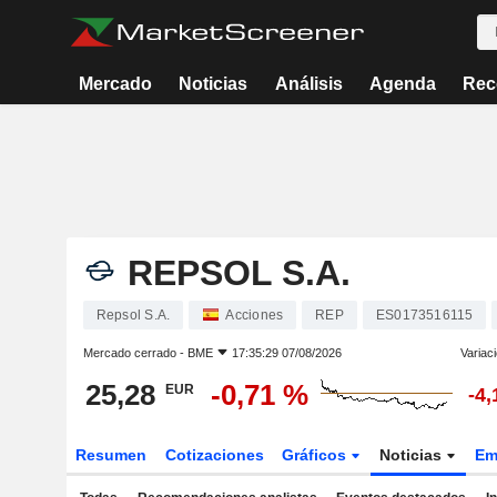
Mercado
Noticias
Análisis
Agenda
Rec
REPSOL S.A.
Repsol S.A.
Acciones
REP
ES0173516115
Mercado cerrado -
BME
17:35:29 07/08/2026
Variac
25,28
-0,71 %
EUR
-4
Resumen
Cotizaciones
Gráficos
Noticias
Em