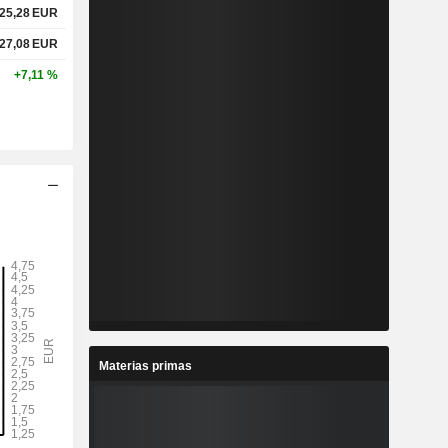
25,28
EUR
27,08
EUR
+7,11 %
Materias primas