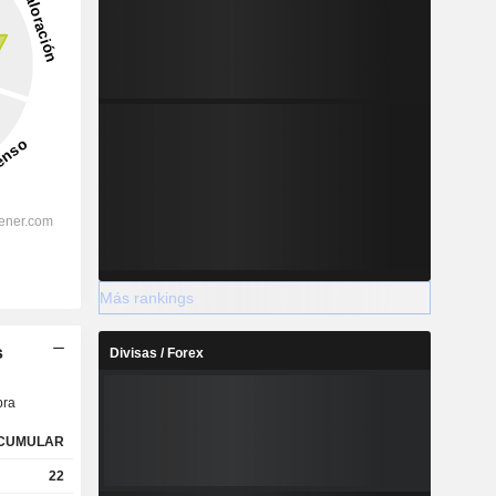
Más rankings
s
Divisas / Forex
ra
CUMULAR
22