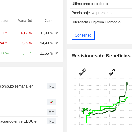
Último precio de cierre
Precio objetivo promedio
iación
Varia. 5d.
Capi.
Diferencia / Objetivo Promedio
-4,17 %
,71 %
31,88 mil M
Consenso
-0,28 %
,54 %
49,98 mil M
+1,17 %
,17 %
11,65 mil M
Revisiones de Beneficios
l cómputo semanal en
RE
RE
e acuerdo entre EEUU e
RE