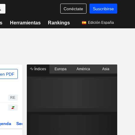
Conéctate
Suscribirse
s
Herramientas
Rankings
Edición España
Índices
Europa
América
Asia
 en PDF
RE
genda
Sector
Derivados
ETFs