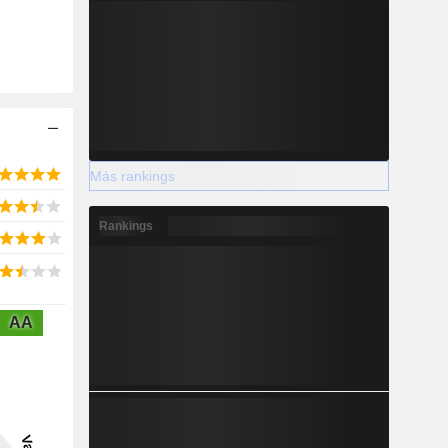
Más rankings
Rankings
AA