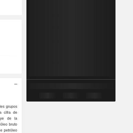
ales grupos
a cifra de
buye de la
e petróleo