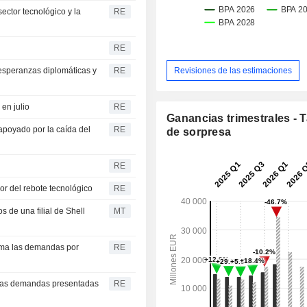
ector tecnológico y la
RE
RE
esperanzas diplomáticas y
RE
Revisiones de las estimaciones
en julio
RE
Ganancias trimestrales - 
 apoyado por la caída del
RE
de sorpresa
RE
lor del rebote tecnológico
RE
 de una filial de Shell
MT
ima las demandas por
RE
 las demandas presentadas
RE