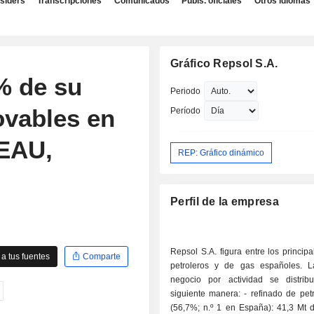
nsiders
Transcripciones
Comunicados
Publs. oficiales
Otros idiomas
Gráfico Repsol S.A.
% de su
Periodo
ovables en
Período
 EAU,
REP: Gráfico dinámico
Perfil de la empresa
Repsol S.A. figura entre los princip
a tus fuentes
Comparte
petroleros y de gas españoles. L
negocio por actividad se distri
siguiente manera: - refinado de petróleo bruto
(56,7%; n.º 1 en España): 41,3 Mt d