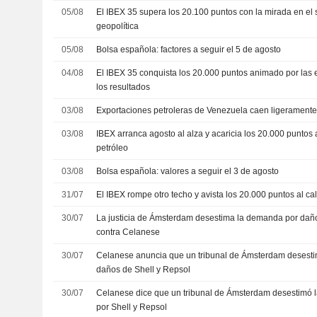
05/08
El IBEX 35 supera los 20.100 puntos con la mirada en el s
geopolítica
05/08
Bolsa española: factores a seguir el 5 de agosto
04/08
El IBEX 35 conquista los 20.000 puntos animado por las 
los resultados
03/08
Exportaciones petroleras de Venezuela caen ligeramente 
03/08
IBEX arranca agosto al alza y acaricia los 20.000 puntos
petróleo
03/08
Bolsa española: valores a seguir el 3 de agosto
31/07
El IBEX rompe otro techo y avista los 20.000 puntos al ca
30/07
La justicia de Ámsterdam desestima la demanda por daños
contra Celanese
30/07
Celanese anuncia que un tribunal de Ámsterdam desest
daños de Shell y Repsol
30/07
Celanese dice que un tribunal de Ámsterdam desestimó
por Shell y Repsol