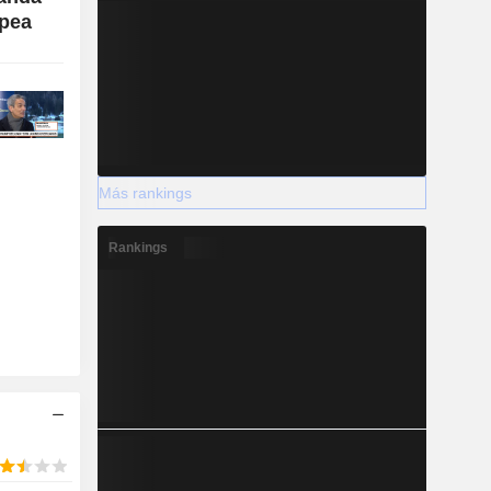
opea
Más rankings
Rankings