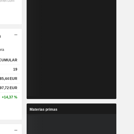
s
ra
CUMULAR
19
85,44
EUR
97,72
EUR
+14,37 %
Materias primas