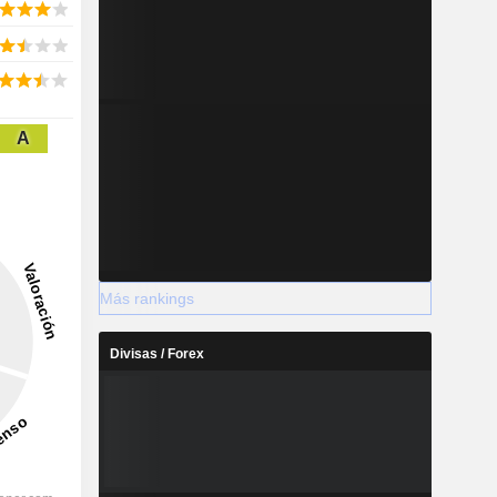
A
Más rankings
Divisas / Forex