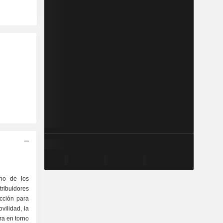
no de los
ibuidores
cción para
vilidad, la
ira en torno