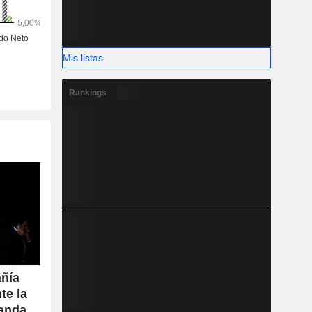
 siguiente:
a (33,4%),
ca (27%) y
Mis listas
Rankings
añía
te la
manda