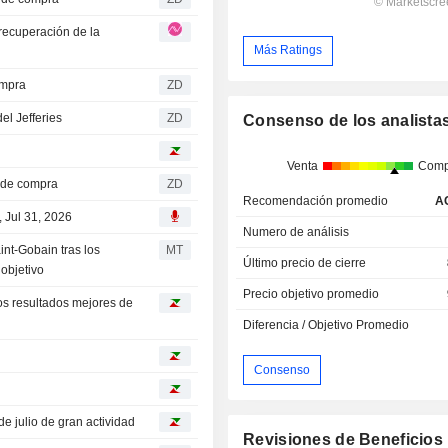
recuperación de la
Más Ratings
compra
ZD
 del Jefferies
ZD
Consenso de los analista
Venta
Comp
ión de compra
ZD
Recomendación promedio
A
 Jul 31, 2026
Numero de análisis
nt-Gobain tras los
MT
Último precio de cierre
 objetivo
Precio objetivo promedio
os resultados mejores de
Diferencia / Objetivo Promedio
Consenso
e julio de gran actividad
Revisiones de Beneficios