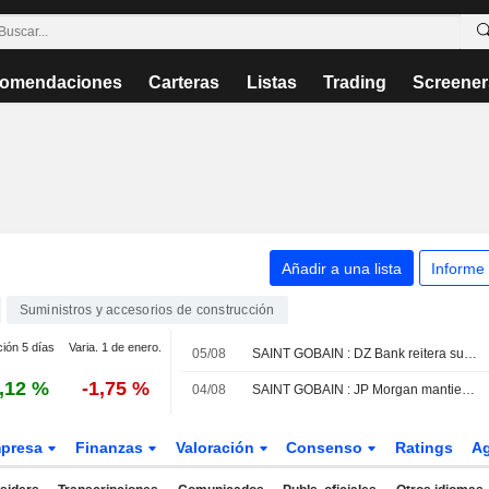
omendaciones
Carteras
Listas
Trading
Screener
Añadir a una lista
Informe
Suministros y accesorios de construcción
ción 5 días
Varia. 1 de enero.
05/08
SAINT GOBAIN : DZ Bank reitera su recomendación de compra
,12 %
-1,75 %
04/08
SAINT GOBAIN : JP Morgan mantiene su recomendación de compra
presa
Finanzas
Valoración
Consenso
Ratings
A