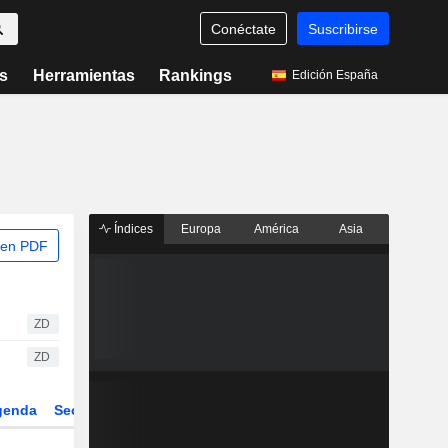
Conéctate
Suscribirse
s
Herramientas
Rankings
Edición España
Índices
Europa
América
Asia
 en PDF
ZD
ZD
genda
Sector
Derivados
ETFs