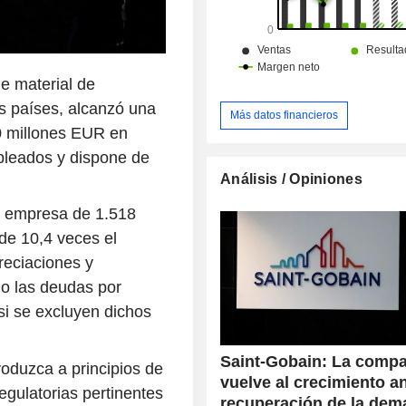
de las eliminaciones intragrupo) es la
Europa del Sur-Oriente Medio-Áfric
Europa del Norte (28,7%), Améri
Asia-Pacífico (10,9%).
de material de
res países, alcanzó una
Más datos financieros
0 millones EUR en
mpleados y dispone de
Análisis / Opiniones
de empresa de 1.518
de 10,4 veces el
reciaciones y
o las deudas por
i se excluyen dichos
Saint-Gobain: La comp
roduzca a principios de
vuelve al crecimiento an
egulatorias pertinentes
recuperación de la de