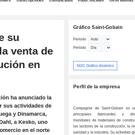
nsiders
Transcripciones
Comunicados
Publs. oficiales
Otros idiomas
Gráfico Saint-Gobain
e su
Periodo
la venta de
Período
ución en
SGO: Gráfico dinámico
Perfil de la empresa
ción ha anunciado la
r sus actividades de
Compagnie de Saint-Gobain es u
ruega y Dinamarca,
principales fabricantes y distr
mundiales de materiales de constru
Dahl, a Kesko, uno
los sectores de la construcción, la mo
comercio en el norte
sanidad y la industria. Su actividad g