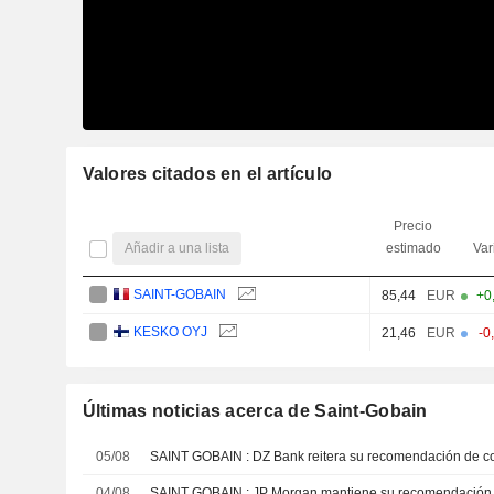
Valores citados en el artículo
Precio
Añadir a una lista
estimado
Var
SAINT-GOBAIN
85,44
EUR
+0
KESKO OYJ
21,46
EUR
-0
Últimas noticias acerca de Saint-Gobain
05/08
SAINT GOBAIN : DZ Bank reitera su recomendación d
04/08
SAINT GOBAIN : JP Morgan mantiene su recomendac