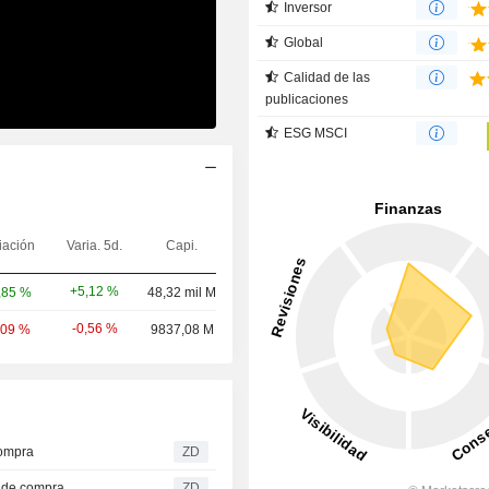
Inversor
Global
Calidad de las
publicaciones
ESG MSCI
iación
Varia. 5d.
Capi.
+5,12 %
,85 %
48,32 mil M
-0,56 %
,09 %
9837,08 M
e compra
ZD
ión de compra
ZD