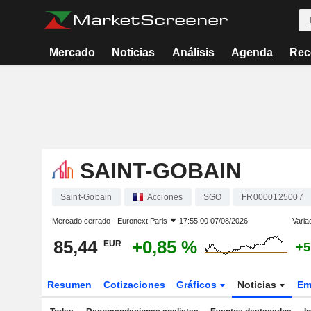
Mercado
Noticias
Análisis
Agenda
Rec
SAINT-GOBAIN
Saint-Gobain
Acciones
SGO
FR0000125007
Mercado cerrado -
Euronext Paris
17:55:00 07/08/2026
Varia
85,44
+0,85 %
EUR
+5
Resumen
Cotizaciones
Gráficos
Noticias
Em