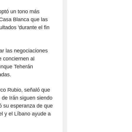
optó un tono más
a Casa Blanca que las
tados 'durante el fin
r las negociaciones
e conciernen al
aunque Teherán
adas.
rco Rubio, señaló que
 de Irán siguen siendo
só su esperanza de que
el y el Líbano ayude a