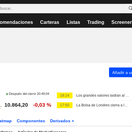
omendaciones
Carteras
Listas
Trading
Screener
Añadir a un
Después del cierre
20:49:04
18:14
Los grandes valores lastran al FTSE 100, pero el FTSE 250 prolonga su racha ganadora
10.864,20
-0,03 %
17:50
La Bolsa de Londres cierra a la baja; EasyJet sube tras la oferta de compra de Apollo
atmap
Componentes
Derivados