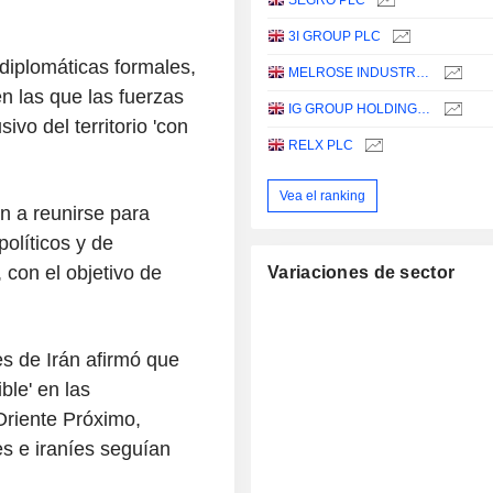
SEGRO PLC
3I GROUP PLC
diplomáticas formales,
MELROSE INDUSTRIES PLC
n las que las fuerzas
IG GROUP HOLDINGS PLC
vo del territorio 'con
RELX PLC
Vea el ranking
n a reunirse para
olíticos y de
 con el objetivo de
Variaciones de sector
es de Irán afirmó que
ble' en las
 Oriente Próximo,
s e iraníes seguían