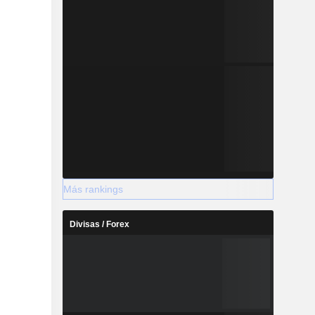
Más rankings
Divisas / Forex