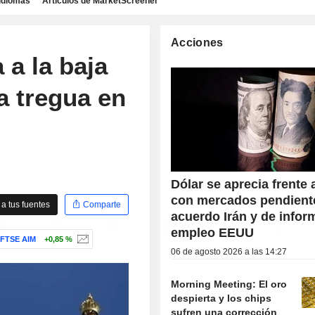
idiomas
Artículos de MarketScreener
Acciones
 a la baja
a tregua en
Dólar se aprecia frente 
con mercados pendient
a tus fuentes
Comparte
acuerdo Irán y de infor
empleo EEUU
FTSE AIM
+0,85 %
06 de agosto 2026 a las 14:27
Morning Meeting: El oro
despierta y los chips
sufren una corrección