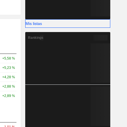
Mis listas
Rankings
+5,58 %
+5,23 %
+4,28 %
+2,88 %
+2,89 %