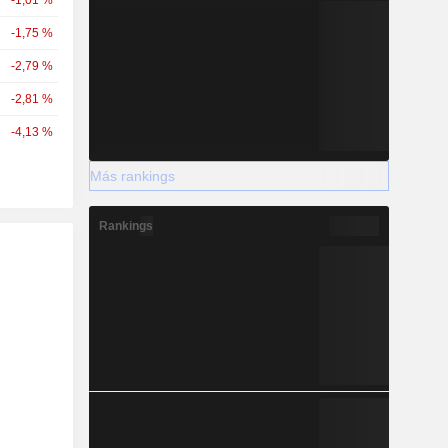
-1,01 %
-1,75 %
-2,79 %
-2,81 %
-4,13 %
Más rankings
Rankings