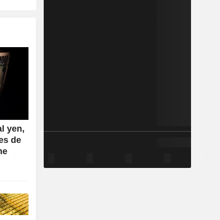
al yen,
es de
me