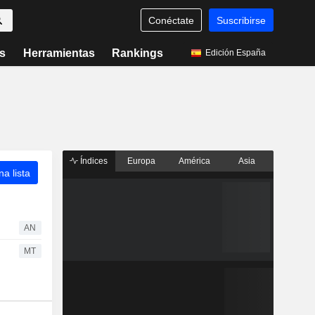
Conéctate
Suscribirse
s
Herramientas
Rankings
Edición España
Índices
Europa
América
Asia
a lista
AN
MT