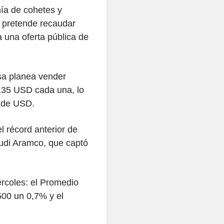
ía de cohetes y
e pretende recaudar
 una oferta pública de
esa planea vender
 135 USD cada una, lo
s de USD.
l récord anterior de
udi Aramco, que captó
ércoles: el Promedio
500 un 0,7% y el