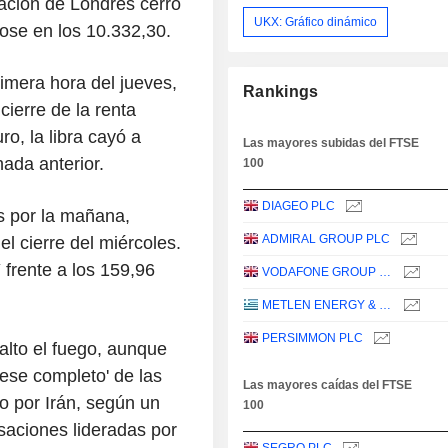
zación de Londres cerró
UKX: Gráfico dinámico
ose en los 10.332,30.
rimera hora del jueves,
Rankings
cierre de la renta
ro, la libra cayó a
Las mayores subidas del FTSE
ada anterior.
100
DIAGEO PLC
s por la mañana,
ADMIRAL GROUP PLC
l cierre del miércoles.
 frente a los 159,96
VODAFONE GROUP PLC
METLEN ENERGY & METALS PLC
PERSIMMON PLC
alto el fuego, aunque
ese completo' de las
Las mayores caídas del FTSE
o por Irán, según un
100
saciones lideradas por