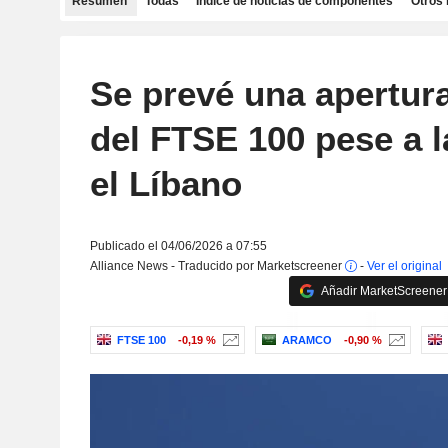
Resumen
Todas
Índice de noticias de componentes
Otros 
Se prevé una apertura
del FTSE 100 pese a l
el Líbano
Publicado el 04/06/2026 a 07:55
Alliance News - Traducido por Marketscreener
-
Ver el original
Añadir MarketScreener 
FTSE 100
-0,19 %
ARAMCO
-0,90 %