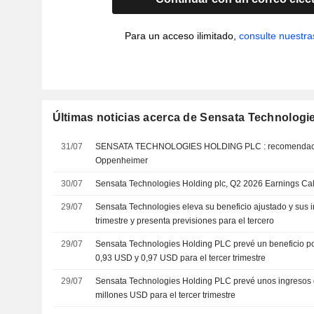
Para un acceso ilimitado,
consulte nuestra
Últimas noticias acerca de Sensata Technologi
31/07
SENSATA TECHNOLOGIES HOLDING PLC : recomendación de compra de
Oppenheimer
30/07
Sensata Technologies Holding plc, Q2 2026 Earnings Call
29/07
Sensata Technologies eleva su beneficio ajustado y sus 
trimestre y presenta previsiones para el tercero
29/07
Sensata Technologies Holding PLC prevé un beneficio po
0,93 USD y 0,97 USD para el tercer trimestre
29/07
Sensata Technologies Holding PLC prevé unos ingresos d
millones USD para el tercer trimestre