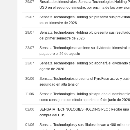
29/07
Resultados trimestrales: Sensata Technologies Holding P
USD en el segundo trimestre, por encima de las previsio
29/07
Sensata Technologies Holding plc presenta sus prevision
tercer trimestre de 2026
29/07
Sensata Technologies Holding plc presenta sus resultado
del primer semestre de 2026
23/07
Sensata Technologies mantiene su dividendo trimestral 
pagadero el 26 de agosto
23/07
Sensata Technologies Holding plc abonará el dividendo de
agosto de 2026
30/06
Sensata Technologies presenta el PyroFuse activo y pasi
seguridad en alta tensión
11/06
Sensata Technologies Holding plc aprueba el nombrami
como consejera con efecto a partir del 9 de junio de 202
02/06
SENSATA TECHNOLOGIES HOLDING PLC : Recibe una recomendación de
compra del UBS
01/06
Sensata Technologies y sus filiales elevan a 400 millones