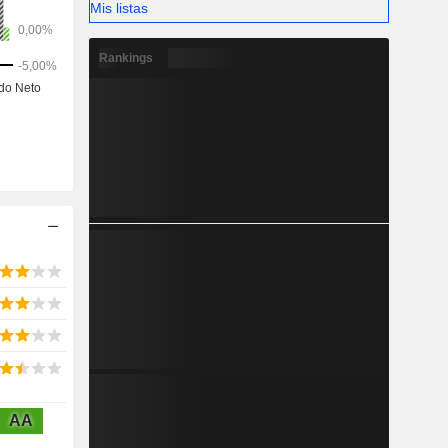
Mis listas
roespacial,
 aviones
Rankings
AA