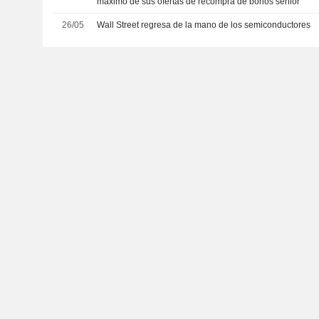
máximo de sus ofertas de recompra de bonos senior
26/05
Wall Street regresa de la mano de los semiconductores