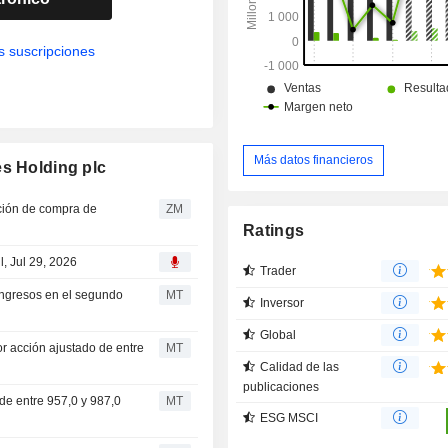
microrredes, así como el mercado ae
que abarca los mercados de
s suscripciones
comerciales, defensa y posventa.
Más datos financieros
es Holding plc
ZM
Ratings
, Jul 29, 2026
Trader
ingresos en el segundo
MT
Inversor
Global
r acción ajustado de entre
MT
Calidad de las
publicaciones
e entre 957,0 y 987,0
MT
ESG MSCI