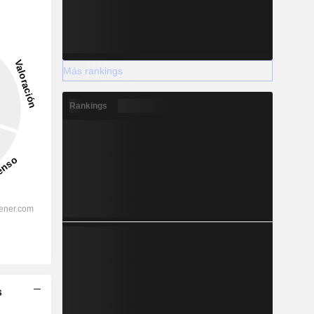
Más rankings
Rankings
s