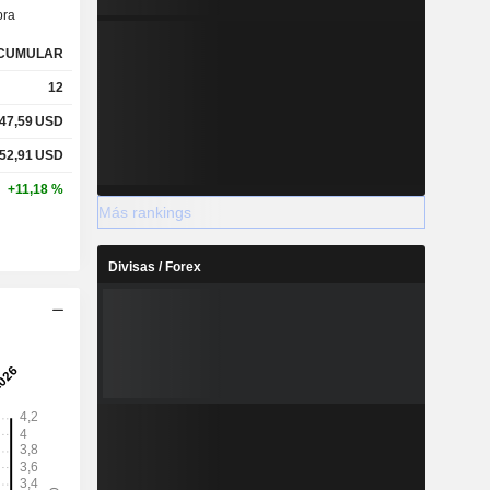
ra
CUMULAR
12
47,59
USD
52,91
USD
+11,18 %
Más rankings
Divisas / Forex