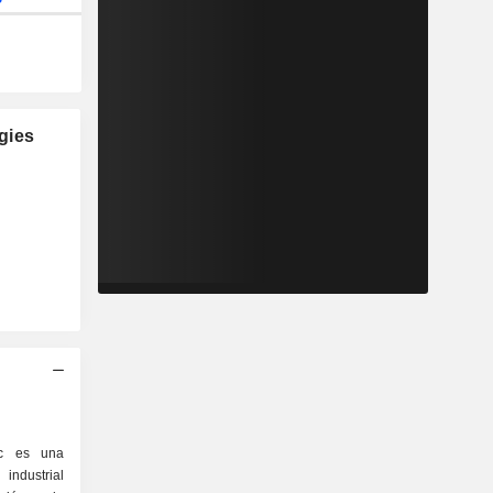
gies
lc es una
ndustrial