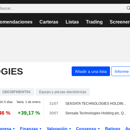
omendaciones
Carteras
Listas
Trading
Screener
GIES
Añadir a una lista
Informe
GB00BFMBMT84
Equipo y piezas electrónicas
ión 5 días
Varia. 1 de enero.
31/07
SENSATA TECHNOLOGIES HOLDING PLC : recomendación de compra de Oppenheimer
,46 %
+39,17 %
30/07
Sensata Technologies Holding plc, Q2 2026 Earnings Call, Jul 29, 2026
presa
Finanzas
Valoración
Consenso
Ratings
A