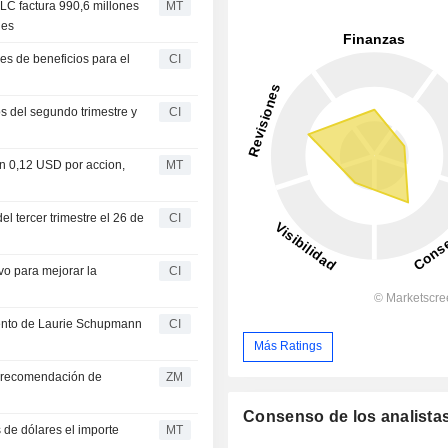
LC factura 990,6 millones
MT
nes
es de beneficios para el
CI
s del segundo trimestre y
CI
en 0,12 USD por accion,
MT
l tercer trimestre el 26 de
CI
vo para mejorar la
CI
ento de Laurie Schupmann
CI
6
Más Ratings
ZM
Consenso de los analista
 de dólares el importe
MT