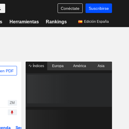
Conéctate
Suscribirse
s
Herramientas
Rankings
Edición España
Índices
Europa
América
Asia
 en PDF
ZM
genda
Sector
Derivados
ETFs