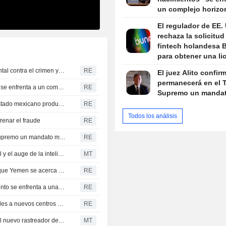
un complejo horizo
judicial tras el fallo
El regulador de EE.
Supremo
rechaza la solicitud
fintech holandesa 
para obtener una li
bancaria nacional
El nuevo presidente de Colombia promete una lucha frontal contra el crimen y austeridad fiscal en su discurso de investidura
RE
El juez Alito confir
permanecerá en el T
La ofensiva de Trump contra el "turismo de nacimientos" se enfrenta a un complejo horizonte judicial tras el fallo del Supremo
RE
Supremo un manda
Estados Unidos reanudará parte de su actividad en el estado mexicano productor de aguacate
RE
Todos los análisis
frenar el fraude
RE
El juez Alito confirma que permanecerá en el Tribunal Supremo un mandato más
RE
La presidenta de Spelman analiza la financiación federal y el auge de la inteligencia artificial
MT
Los hutíes vuelven a atacar Marib y la ONU advierte de que Yemen se acerca a un conflicto mayor
RE
El nuevo ataque de Trump a la nacionalidad por nacimiento se enfrenta a una difícil batalla legal
RE
La gobernadora de Oregón respalda las moratorias locales a nuevos centros de datos a la espera de una revisión normativa
RE
El consejero delegado de Gen analiza los resultados y el nuevo rastreador de ciberataques
MT