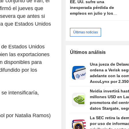
ar conjunto de Irán, el
EE. UU. sufre una
subidas de tipos
inesperada pérdida de
firmó el jueves que
empleos en julio y los
severa que antes si
mercados enfrían las
ra que Estados Unidos
expectativas de subida de
tipos
Últimas noticias
s de Estados Unidos
Últimos análisis
 bien las exportaciones
n disponibles para
Una jueza de Delaw
ifundido por los
ordena a Verisk seg
adelante con la co
AccuLynx por 2.350
millones USD
Nvidia invertirá has
se intensificaría,
millones USD en La
promotora del cent
datos Stargate, se
Information
ñol por Natalia Ramos)
La SEC retira la de
por uso de informa