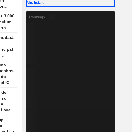
 un
Mis listas
or
 por
ta 3.000
Rankings
ncium,
ion
anudará
incipal
e
o
una
erechos
 de
el ICE
e de
una
 el
fiscal
mp
de
renta a