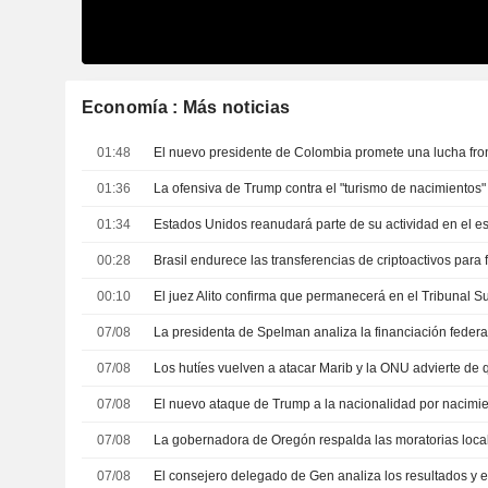
Economía : Más noticias
01:48
01:36
01:34
00:28
Brasil endurece las transferencias de criptoactivos para 
00:10
07/08
07/08
07/08
07/08
07/08