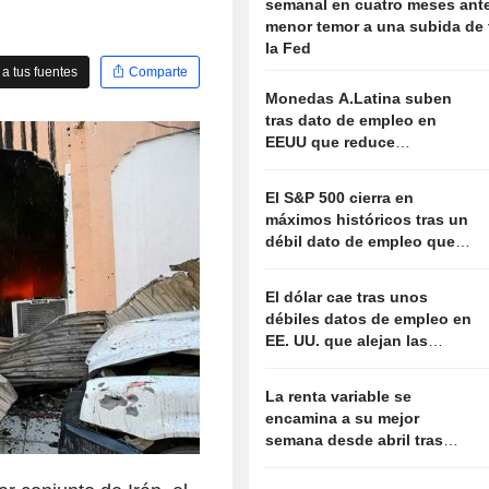
semanal en cuatro meses ante
menor temor a una subida de 
la Fed
a tus fuentes
Comparte
Monedas A.Latina suben
tras dato de empleo en
EEUU que reduce
probabilidad de alza de
tasas Fed
El S&P 500 cierra en
máximos históricos tras un
débil dato de empleo que
aleja el temor a nuevas
subidas de tipos
El dólar cae tras unos
débiles datos de empleo en
EE. UU. que alejan las
expectativas de subida de
tipos de la Fed
La renta variable se
encamina a su mejor
semana desde abril tras
unos datos de empleo que
alejan el temor a nuevas