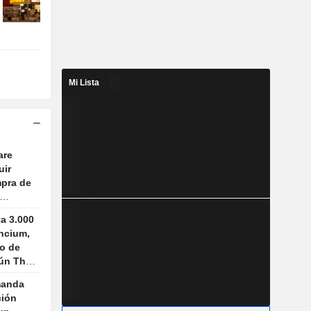
Mi Lista
are
uir
mpra de
ta 3.000
ncium,
ro de
gún The
manda
ción