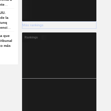
nte
 del
 UU.
 de la
Bunq
Más rankings
cencia
ma que
Rankings
ribunal
to más