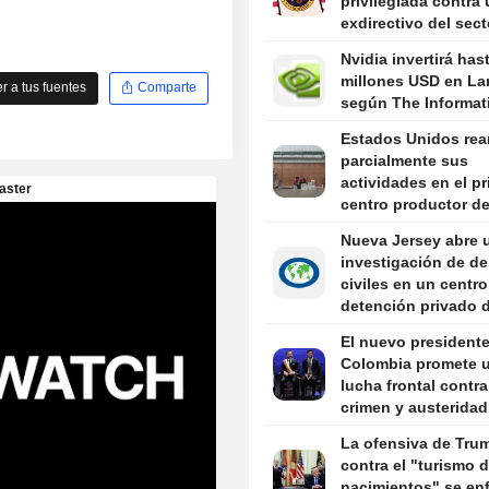
privilegiada contra
exdirectivo del sect
sanitario indultado
Nvidia invertirá has
Trump
millones USD en La
 a tus fuentes
Comparte
según The Informat
Estados Unidos re
parcialmente sus
actividades en el pr
centro productor d
aguacate de Méxic
Nueva Jersey abre 
investigación de d
civiles en un centro
detención privado d
en Newark
El nuevo president
Colombia promete 
lucha frontal contra
crimen y austeridad 
en su discurso de
La ofensiva de Tru
investidura
contra el "turismo 
nacimientos" se enf