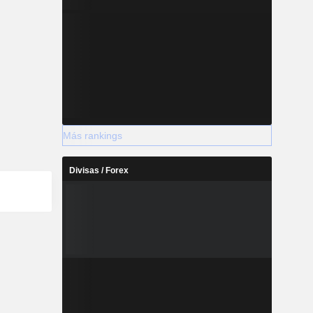
Más rankings
Divisas / Forex