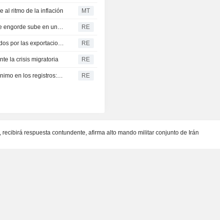
 al ritmo de la inflación
MT
GANADERÍA-El ganado vivo del CME cierra mixto y el de engorde sube en una sesión volátil
RE
Los futuros del gas natural en EE. UU. repuntan impulsados por las exportaciones de GNL
RE
te la crisis migratoria
RE
Deforestación en la Amazonía brasileña cae 36,9%, a mínimo en los registros: Gobierno
RE
 recibirá respuesta contundente, afirma alto mando militar conjunto de Irán