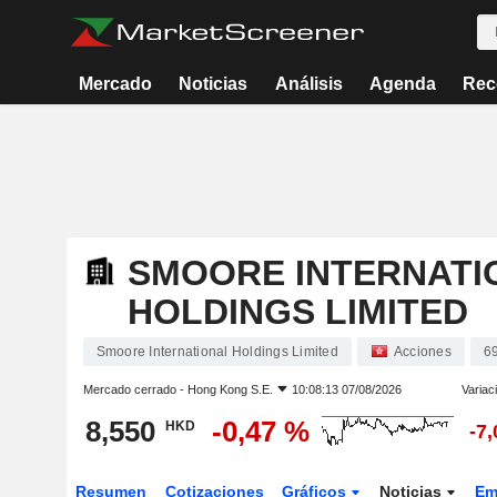
Mercado
Noticias
Análisis
Agenda
Rec
SMOORE INTERNATI
HOLDINGS LIMITED
Smoore International Holdings Limited
Acciones
6
Mercado cerrado -
Hong Kong S.E.
10:08:13 07/08/2026
Variac
8,550
-0,47 %
HKD
-7
Resumen
Cotizaciones
Gráficos
Noticias
Em