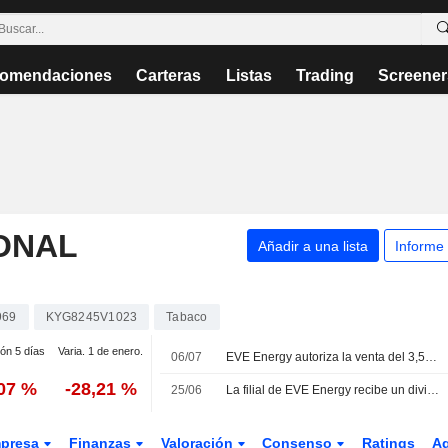
omendaciones
Carteras
Listas
Trading
Screener
ONAL
Añadir a una lista
Informe
969
KYG8245V1023
Tabaco
ión 5 días
Varia. 1 de enero.
06/07
EVE Energy autoriza la venta del 3,5% de su participación en Smoore International
,07 %
-28,21 %
25/06
La filial de EVE Energy recibe un dividendo de 375 millones HKD de Smoore
presa
Finanzas
Valoración
Consenso
Ratings
A