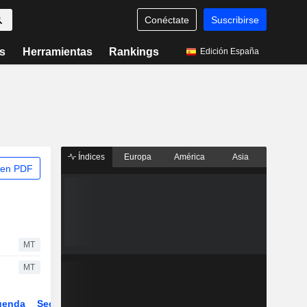
Conéctate
Suscribirse
s
Herramientas
Rankings
Edición España
Índices
Europa
América
Asia
 en PDF
MT
MT
genda
Sector
Derivados
ETFs