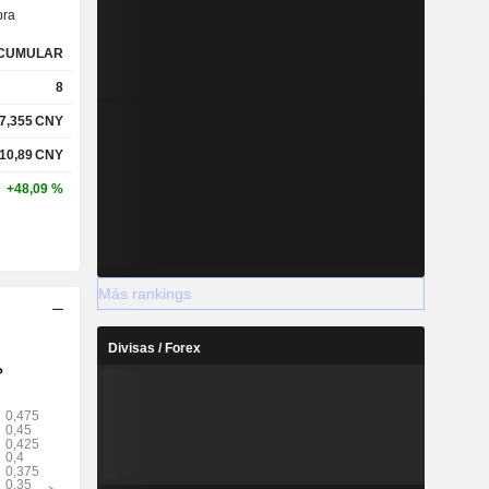
ra
CUMULAR
8
7,355
CNY
10,89
CNY
+48,09 %
Más rankings
Divisas / Forex