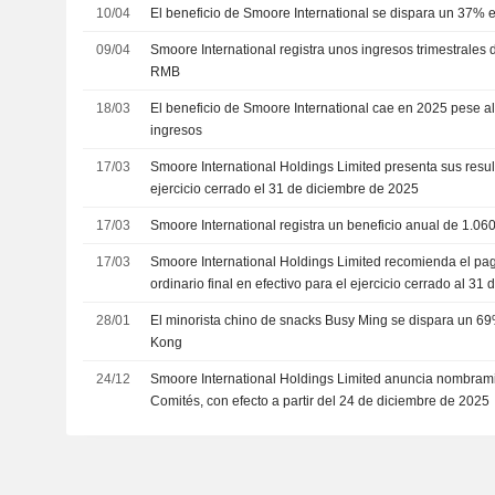
10/04
El beneficio de Smoore International se dispara un 37% en
09/04
Smoore International registra unos ingresos trimestrales 
RMB
18/03
El beneficio de Smoore International cae en 2025 pese a
ingresos
17/03
Smoore International Holdings Limited presenta sus resul
ejercicio cerrado el 31 de diciembre de 2025
17/03
Smoore International registra un beneficio anual de 1.0
17/03
Smoore International Holdings Limited recomienda el pa
ordinario final en efectivo para el ejercicio cerrado al 31
pagadero hacia el 18 de junio de 2026
28/01
El minorista chino de snacks Busy Ming se dispara un 6
Kong
24/12
Smoore International Holdings Limited anuncia nombrami
Comités, con efecto a partir del 24 de diciembre de 2025