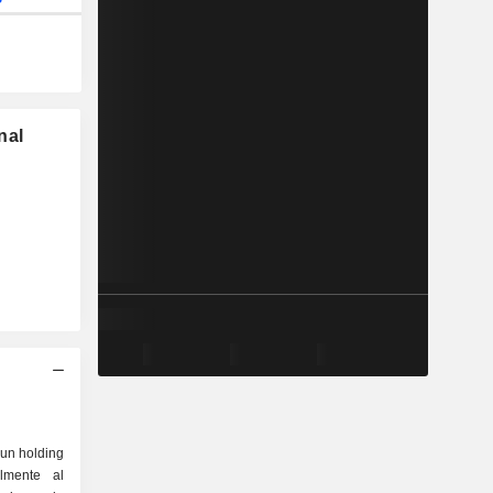
nal
 un holding
almente al