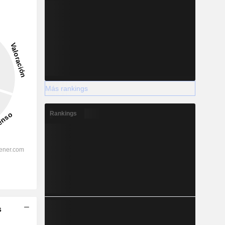
Más rankings
Rankings
s