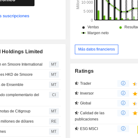
s suscripciones
Más datos financieros
l Holdings Limited
n en Smoore International
MT
Ratings
lones HKD de Smoore
MT
Trader
os de Ensemble
MT
Inversor
endo complementario del
CI
Global
 notas de Citigroup
MT
Calidad de las
publicaciones
 millones de dólares
RE
ESG MSCI
ones
MT