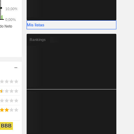
Mis listas
Rankings
BBB