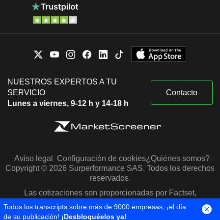
NUESTROS EXPERTOS A TU
SERVICIO
Contacto
Lunes a viernes, 9-12 h y 14-18 h
Aviso legal
Configuración de cookies
¿Quiénes somos?
Copyright © 2026 Surperformance SAS. Todos los derechos
reservados.
Las cotizaciones son proporcionadas por Factset,
Morningstar y S&P Capital IQ
Todos los transcripts sobre más de 9000 empresas, ¡el día
de su publicación!
¡Desbloquéelos ya!