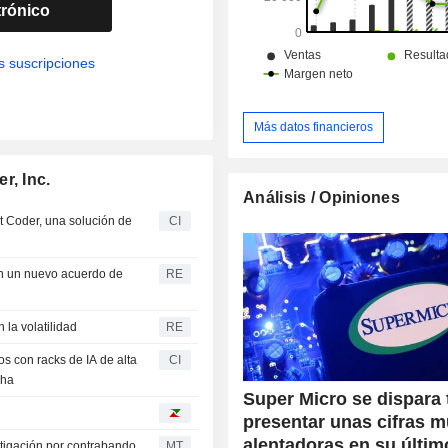
líquida).
trónico
s suscripciones
Más datos financieros
r, Inc.
Análisis / Opiniones
 Coder, una solución de
CI
on un nuevo acuerdo de
RE
la volatilidad
RE
s con racks de IA de alta
CI
cha
Super Micro se dispara 
presentar unas cifras 
alentadoras en su últim
tigación por contrabando
MT