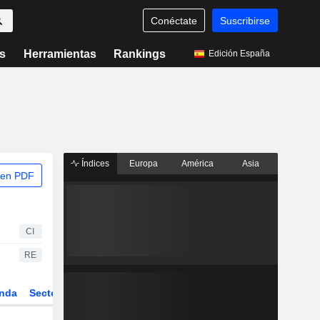
Conéctate
Suscribirse
s
Herramientas
Rankings
Edición España
Índices
Europa
América
Asia
 en PDF
CI
RE
nda
Sector
Derivados
ETFs