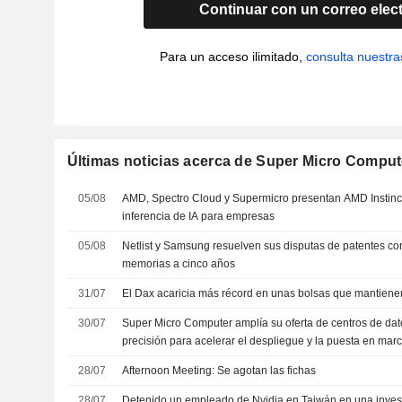
Continuar con un correo elec
Para un acceso ilimitado,
consulta nuestra
Últimas noticias acerca de Super Micro Compute
05/08
AMD, Spectro Cloud y Supermicro presentan AMD Instinct
inferencia de IA para empresas
05/08
Netlist y Samsung resuelven sus disputas de patentes c
memorias a cinco años
31/07
El Dax acaricia más récord en unas bolsas que mantienen 
30/07
Super Micro Computer amplía su oferta de centros de dato
precisión para acelerar el despliegue y la puesta en mar
28/07
Afternoon Meeting: Se agotan las fichas
28/07
Detenido un empleado de Nvidia en Taiwán en una inves