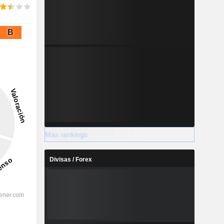
B
Más rankings
Divisas / Forex