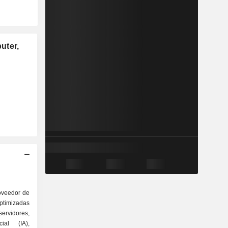
uter,
oveedor de
optimizadas
ervidores,
cial (IA),