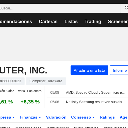
omendaciones
Carteras
Listas
Trading
Screener
TER, INC.
Añadir a una lista
Informe
86800U3023
Computer Hardware
ción 5 días
Varia. 1 de enero.
05/08
AMD, Spectro Cloud y Supermicro presentan AMD Instinct Coder, una solución de inferencia de IA para empresas
,61 %
+6,35 %
05/08
Netlist y Samsung resuelven sus disputas de patentes con un nuevo acuerdo de memorias a cinco años
presa
Finanzas
Valoración
Consenso
Ratings
Age