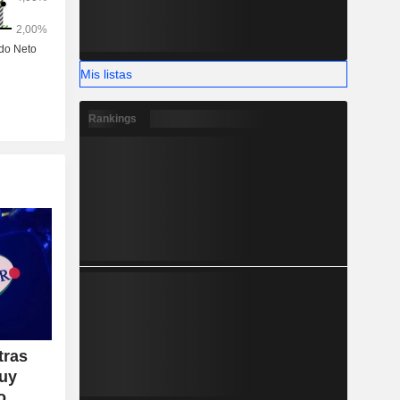
Mis listas
Rankings
tras
muy
o