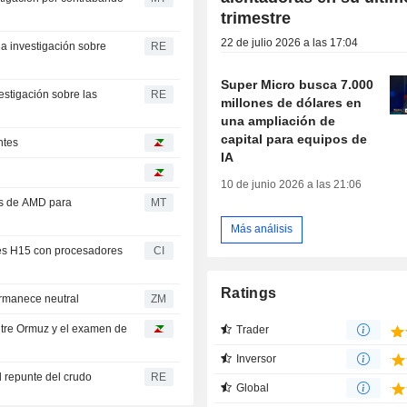
trimestre
22 de julio 2026 a las 17:04
a investigación sobre
RE
Super Micro busca 7.000
estigación sobre las
RE
millones de dólares en
una ampliación de
capital para equipos de
ntes
IA
10 de junio 2026 a las 21:06
ps de AMD para
MT
Más análisis
es H15 con procesadores
CI
Ratings
Securities permanece neutral
ZM
entre Ormuz y el examen de
Trader
Inversor
l repunte del crudo
RE
Global