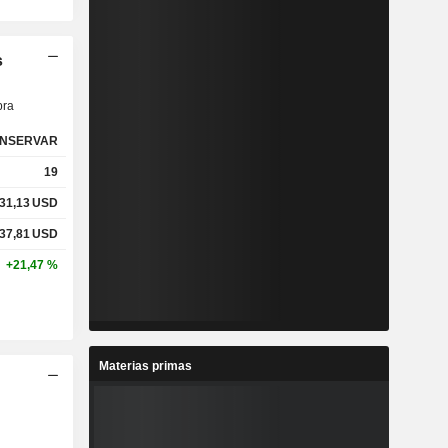
s
ra
NSERVAR
19
31,13
USD
37,81
USD
+21,47 %
Materias primas