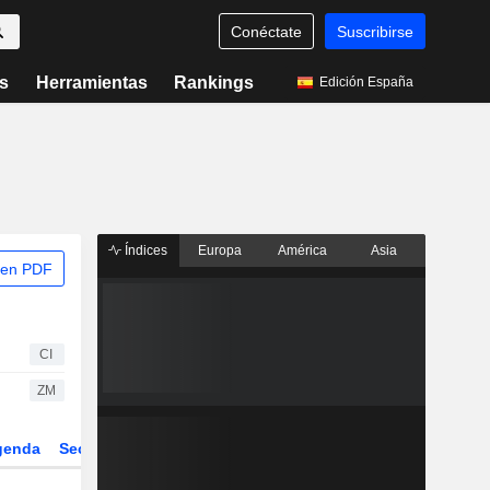
Conéctate
Suscribirse
s
Herramientas
Rankings
Edición España
Índices
Europa
América
Asia
 en PDF
CI
ZM
genda
Sector
Derivados
ETFs