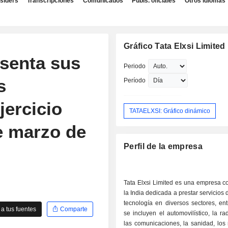
nsiders
Transcripciones
Comunicados
Publs. oficiales
Otros idiomas
Gráfico Tata Elxsi Limited
esenta sus
Periodo
s
Período
jercicio
TATAELXSI: Gráfico dinámico
e marzo de
Perfil de la empresa
Tata Elxsi Limited es una empresa c
la India dedicada a prestar servicios 
tecnología en diversos sectores, en
a tus fuentes
Comparte
se incluyen el automovilístico, la rad
las comunicaciones, la sanidad, los