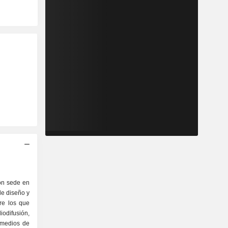
on sede en
de diseño y
tre los que
iodifusión,
 medios de