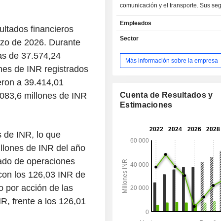
comunicación y el transporte. Sus s
negocio abarcan el desarrollo y los s
Empleados
software (SDS) y la integración y el
ultados financieros
sistemas (SIS). El segmento S
Sector
arzo de 2026. Durante
servicios integrales, desde la conce
as de 37.574,24
el lanzamiento al mercado, en los s
Más información sobre la empresa
transporte, la sanidad y las ciencias 
ones de INR registrados
así como en los medios de comunica
ieron a 39.414,01
comunicaciones. Se especializa en 
.083,6 millones de INR
de ingeniería que abarcan los sect
Cuenta de Resultados y
automoción, el aeroespacial, los
Estimaciones
todoterreno y el ferroviario, con espe
en plataformas definidas por s
s de INR, lo que
electrificación. Los segmentos de S
sistemas completos para apli
llones de INR del año
especializadas. Esto incluye c
ivado de operaciones
experiencia, módulos de formación y
con los 126,03 INR de
y visualización de diseños. Sus
también abarcan la seguridad de D
o por acción de las
gestión de la nube. Entre sus p
R, frente a los 126,01
plataformas se incluyen QoEtient, 
uLike, TEPlay, NEURON y DevStudio.