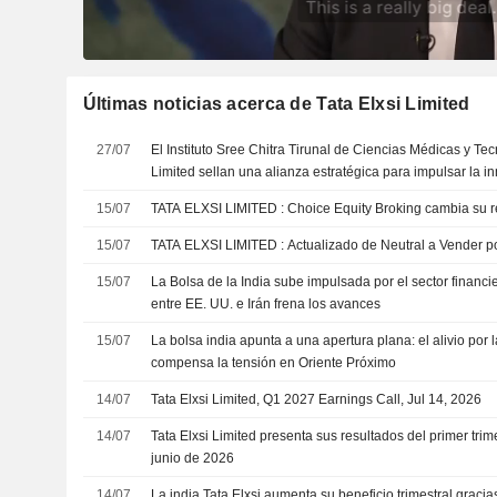
Últimas noticias acerca de Tata Elxsi Limited
27/07
El Instituto Sree Chitra Tirunal de Ciencias Médicas y Tec
Limited sellan una alianza estratégica para impulsar la in
desarrollo de tecnología médica
15/07
TATA ELXSI LIMITED : Choice Equity Broking c
15/07
TATA ELXSI LIMITED : Actualizado de Neutral a 
15/07
La Bolsa de la India sube impulsada por el sector financi
entre EE. UU. e Irán frena los avances
15/07
La bolsa india apunta a una apertura plana: el alivio por 
compensa la tensión en Oriente Próximo
14/07
Tata Elxsi Limited, Q1 2027 Earnings Call, Jul 14, 2026
14/07
Tata Elxsi Limited presenta sus resultados del primer trim
junio de 2026
14/07
La india Tata Elxsi aumenta su beneficio trimestral graci