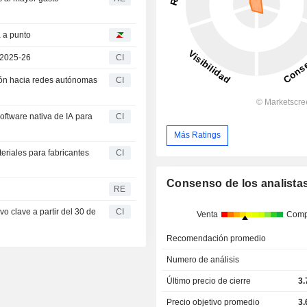
a a punto
o 2025-26
CI
ción hacia redes autónomas
CI
software nativa de IA para
CI
Más Ratings
teriales para fabricantes
CI
Consenso de los analista
RE
o clave a partir del 30 de
CI
Venta
Comp
Recomendación promedio
Numero de análisis
Último precio de cierre
3.
Precio objetivo promedio
3.