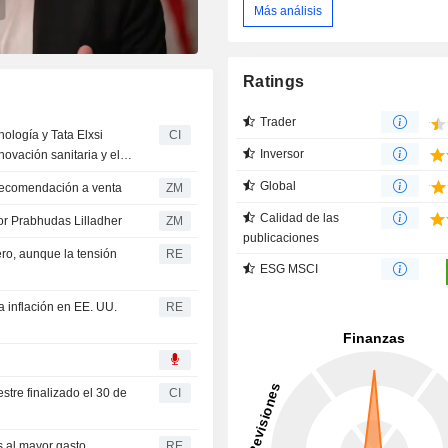
Más análisis
Ratings
Trader
nología y Tata Elxsi
CI
Inversor
novación sanitaria y el
Global
ambia su recomendación a venta
ZM
Calidad de las
Vender por Prabhudas Lilladher
ZM
publicaciones
ero, aunque la tensión
RE
ESG MSCI
la inflación en EE. UU.
RE
estre finalizado el 30 de
CI
as al mayor gasto
RE