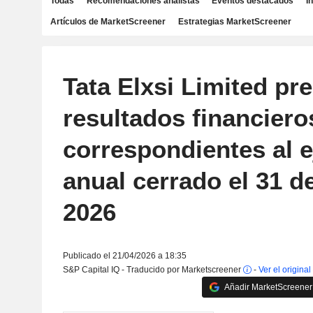
Todas
Recomendaciones analistas
Eventos destacados
I
Artículos de MarketScreener
Estrategias MarketScreener
Tata Elxsi Limited pr
resultados financiero
correspondientes al e
anual cerrado el 31 d
2026
Publicado el 21/04/2026 a 18:35
S&P Capital IQ - Traducido por Marketscreener
-
Ver el original
Añadir MarketScreener 