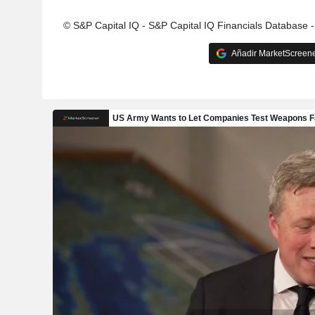
© S&P Capital IQ - S&P Capital IQ Financials Database 
Añadir MarketScreener