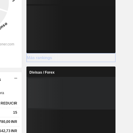
Más rankings
Divisas / Forex
s
ra
REDUCIR
15
780,00
INR
642,73
INR