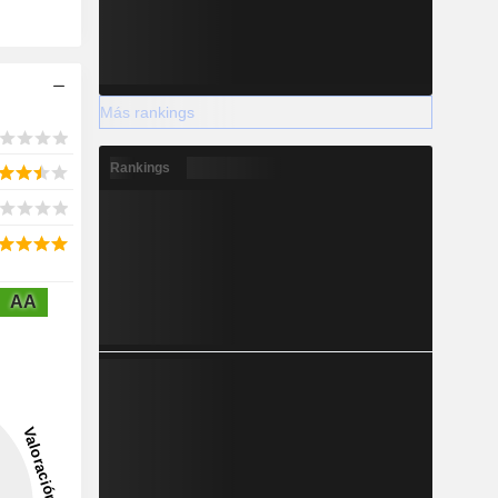
Más rankings
Rankings
AA