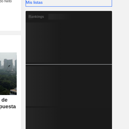
Mis listas
Rankings
 de
 puesta