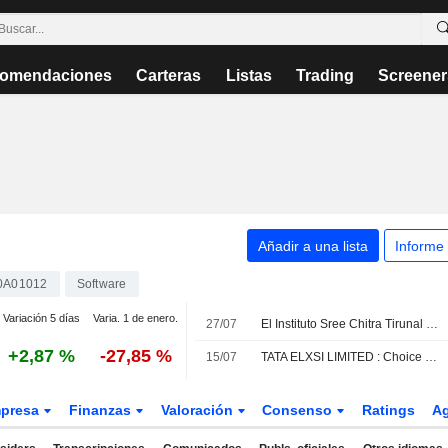
omendaciones
Carteras
Listas
Trading
Screener
Añadir a una lista
Informe
0A01012
Software
Variación 5 días
Varia. 1 de enero.
27/07
El Instituto Sree Chitra Tirunal de Ciencias Médicas y Tecnología y Tata Elxsi Limited sellan una alianza estratégica para impulsar la innovación sanitaria y el desarrollo de tecnología médica
+2,87 %
-27,85 %
15/07
TATA ELXSI LIMITED : Choice Equity Broking cambia su recomendación a venta
presa
Finanzas
Valoración
Consenso
Ratings
A