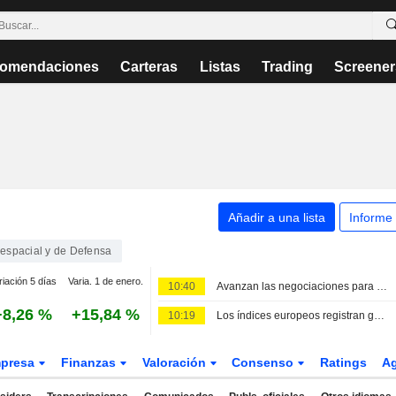
omendaciones
Carteras
Listas
Trading
Screener
Añadir a una lista
Informe
espacial y de Defensa
riación 5 días
Varia. 1 de enero.
10:40
Avanzan las negociaciones para la venta de 114 cazas Rafale a la India
+8,26 %
+15,84 %
10:19
Los índices europeos registran ganancias en un arranque de sesión moderado -- Market Talk
presa
Finanzas
Valoración
Consenso
Ratings
A