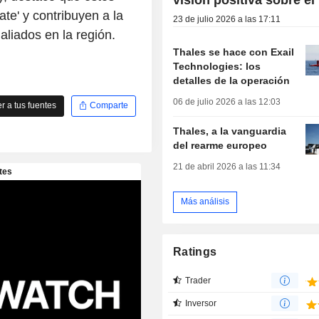
te' y contribuyen a la
23 de julio 2026 a las 17:11
aliados en la región.
Thales se hace con Exail
Technologies: los
detalles de la operación
06 de julio 2026 a las 12:03
 a tus fuentes
Comparte
Thales, a la vanguardia
del rearme europeo
21 de abril 2026 a las 11:34
Más análisis
Ratings
Trader
Inversor