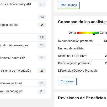
ón de aplicaciones y API
CI
Más Ratings
ZM
Consenso de los analista
e de la marina
Venta
Comp
RE
Recomendación promedio
A
r Idv mientras surgen
RE
Numero de análisis
Último precio de cierre
2
inmetall sobre IDV
RE
Precio objetivo promedio
2
un sistema de navegación
Diferencia / Objetivo Promedio
Consenso
e de drones Exail
RE
Exail Technologies
MT
Revisiones de Beneficios