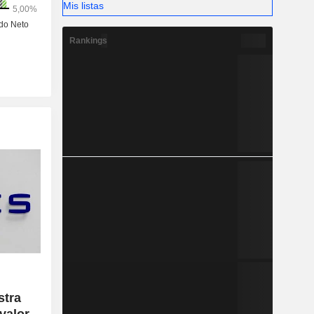
%) y otros
Mis listas
Rankings
stra
 valor