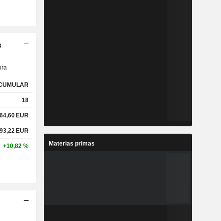
s
ra
CUMULAR
18
64,60
EUR
93,22
EUR
Materias primas
+10,82 %