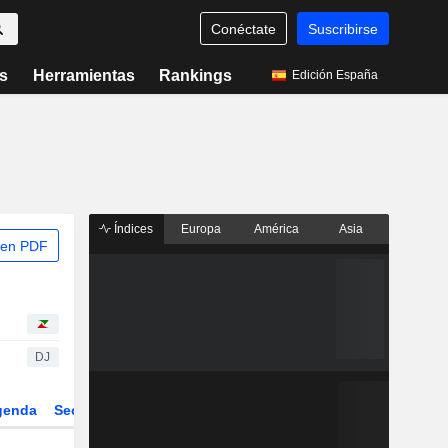
Conéctate
Suscribirse
s
Herramientas
Rankings
Edición España
Índices
Europa
América
Asia
 en PDF
DJ
genda
Sector
Derivados
ETFs