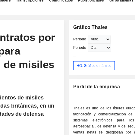
nsiders
Transcripciones
Comunicados
Publs. oficiales
Otros idiomas
Gráfico Thales
ntratos por
Periodo
 para
Período
s de misiles
HO: Gráfico dinámico
Perfil de la empresa
ientos de misiles
das británicas, en un
Thales es uno de los líderes euro
idades de defensa
fabricación y comercialización de
sistemas electrónicos para los
aeroespacial, de defensa y de segu
ventas netas se desglosan por 