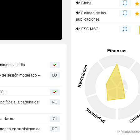
Global
Calidad de las
publicaciones
ESG MSCI
fale a la India
e de sesión moderado --
DJ
ción
política a la cadena de
RE
hardware
CI
europea en su sistema de
RE