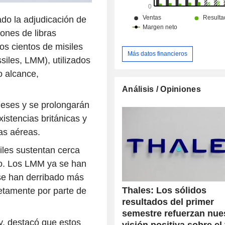
%), Australia y Nueva Zelanda (4,1 
(11,3 %).
ado la adjudicación de
lones de libras
ios cientos de misiles
Más datos financieros
ssiles, LMM), utilizados
o alcance,
Análisis / Opiniones
eses y se prolongarán
xistencias británicas y
as aéreas.
iles sustentan cerca
po. Los LMM ya se han
 se han derribado más
Thales: Los sólidos
etamente por parte de
resultados del primer
semestre refuerzan nue
y, destacó que estos
visión positiva sobre el