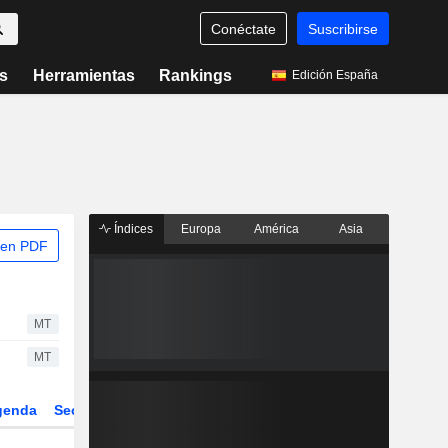
Conéctate
Suscribirse
s
Herramientas
Rankings
Edición España
Índices
Europa
América
Asia
 en PDF
MT
MT
genda
Sector
Derivados
ETFs