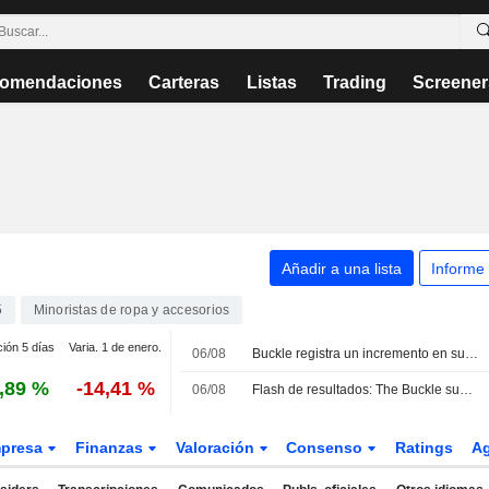
omendaciones
Carteras
Listas
Trading
Screener
Añadir a una lista
Informe
5
Minoristas de ropa y accesorios
ción 5 días
Varia. 1 de enero.
06/08
Buckle registra un incremento en sus ventas netas de julio
,89 %
-14,41 %
06/08
Flash de resultados: The Buckle supera las previsiones con unos ingresos de 319,8 millones USD en el segundo trimestre
presa
Finanzas
Valoración
Consenso
Ratings
A