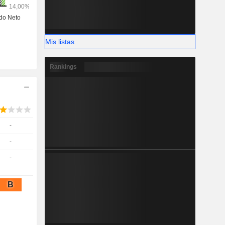
Mis listas
Rankings
-
-
-
B