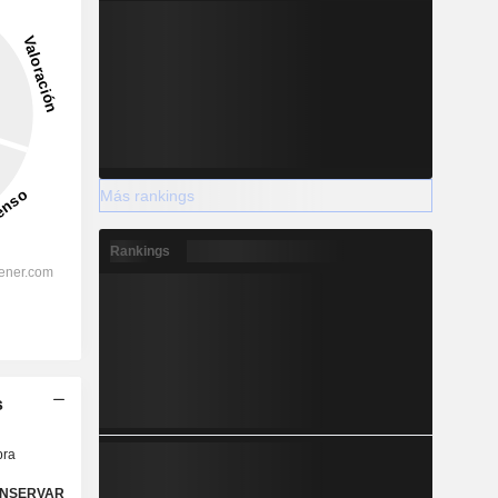
Más rankings
Rankings
s
ra
NSERVAR