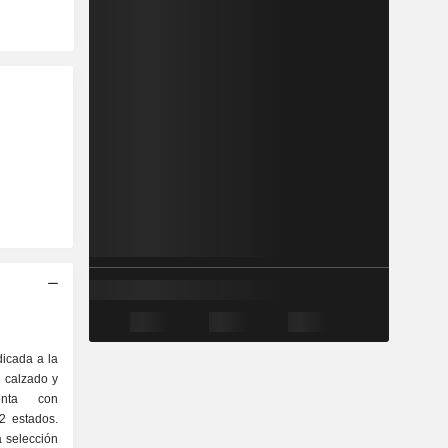
icada a la
, calzado y
enta con
2 estados.
 selección