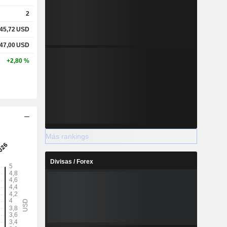
2
45,72
USD
47,00
USD
+2,80 %
Más rankings
Divisas / Forex