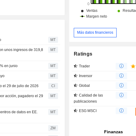
Más datos financieros
o
MT
con unos ingresos de 319,8
MT
Ratings
2% en junio
MT
Trader
Inversor
ayo
MT
Global
o el 29 de julio de 2026
CI
Calidad de las
por acción, pagadero el 29
MT
publicaciones
ESG MSCI
centros de datos en EE.
MT
ZM