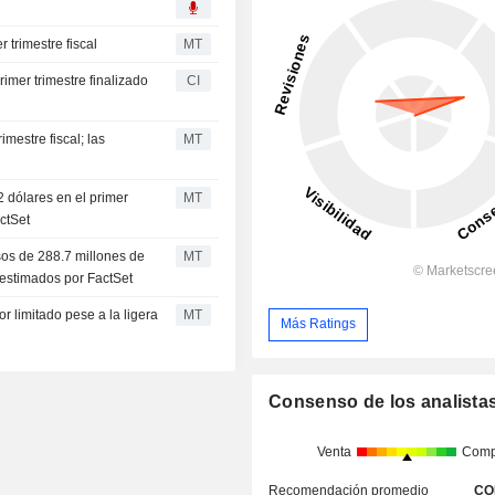
 trimestre fiscal
MT
rimer trimestre finalizado
CI
imestre fiscal; las
MT
2 dólares en el primer
MT
actSet
sos de 288.7 millones de
MT
s estimados por FactSet
or limitado pese a la ligera
MT
Más Ratings
Consenso de los analista
Venta
Comp
Recomendación promedio
CO