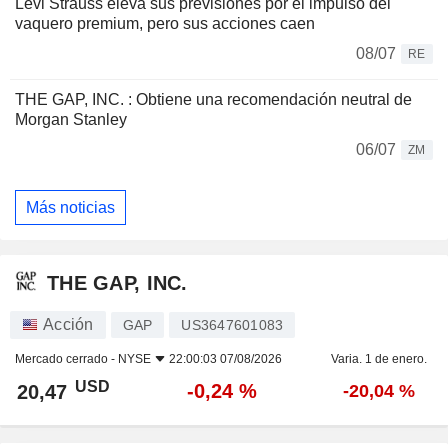
Levi Strauss eleva sus previsiones por el impulso del
vaquero premium, pero sus acciones caen
08/07
RE
THE GAP, INC. : Obtiene una recomendación neutral de
Morgan Stanley
06/07
ZM
Más noticias
THE GAP, INC.
Acción
GAP
US3647601083
Mercado cerrado -
NYSE
22:00:03 07/08/2026
Varia. 1 de enero.
USD
-0,24 %
20,47
-20,04 %