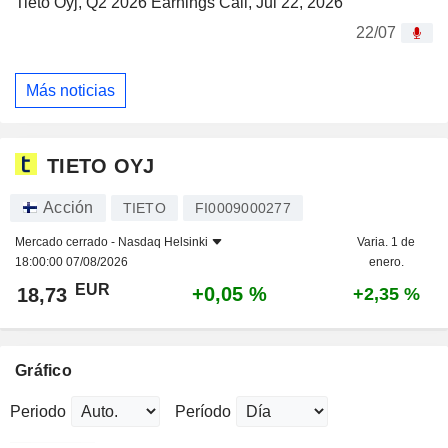
Tieto Oyj, Q2 2026 Earnings Call, Jul 22, 2026
22/07
Más noticias
TIETO OYJ
Acción
TIETO
FI0009000277
Mercado cerrado -
Nasdaq Helsinki
Varia. 1 de
18:00:00 07/08/2026
enero.
EUR
+0,05 %
18,73
+2,35 %
Gráfico
Periodo
Período