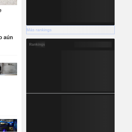
e
Más rankings
o aún
Rankings