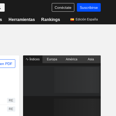
Conéctate
Suscribirse
s
Herramientas
Rankings
Edición España
Índices
Europa
América
Asia
 en PDF
RE
RE