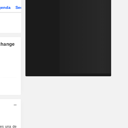
genda
Sector
Derivados
ETFs
change
 es una de