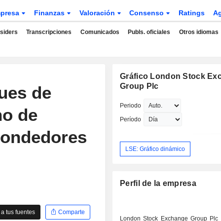
presa
Finanzas
Valoración
Consenso
Ratings
A
nsiders
Transcripciones
Comunicados
Publs. oficiales
Otros idiomas
Gráfico London Stock Ex
Group Plc
ques de
Periodo
ho de
Período
pondedores
LSE: Gráfico dinámico
Perfil de la empresa
a tus fuentes
Comparte
London Stock Exchange Group Plc