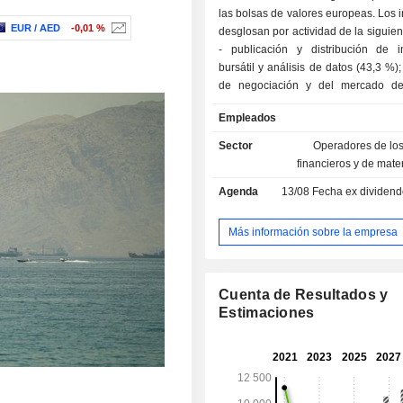
las bolsas de valores europeas. Los 
EUR / AED
-0,01 %
desglosan por actividad de la siguie
- publicación y distribución de i
bursátil y análisis de datos (43,3 %); - servicio
de negociación y del mercado de
(37,1 %): ejecución y gestión de o
Empleados
con productos derivados y en efectiv
también presta servicios de cot
Sector
Operadores de lo
servicios tecnológicos, así como
financieros y de mate
postnegociación (principalmente se
Agenda
13/08
Fecha ex dividendo -
compensación y liquidación de va
desarrollo de soluciones y servicios
de riesgos (6,2 %). Los ingresos se distribuyen
Más información sobre la empresa
geográficamente de la siguiente man
Unido (32,1 %), Europa (13,8 %)
Unidos (37,6 %), Asia (11,4 %) y otros
Cuenta de Resultados y
Estimaciones