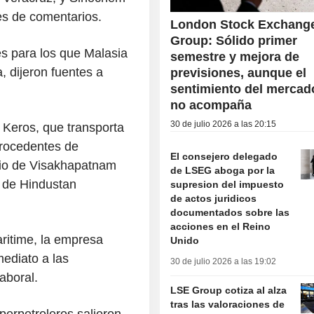
es de comentarios.
London Stock Exchang
Group: Sólido primer
es para los que Malasia
semestre y mejora de
, dijeron fuentes a
previsiones, aunque el
sentimiento del mercad
no acompaña
30 de julio 2026 a las 20:15
 Keros, que transporta
procedentes de
El consejero delegado
dio de Visakhapatnam
de LSEG aboga por la
a de Hindustan
supresion del impuesto
de actos juridicos
documentados sobre las
acciones en el Reino
aritime, la empresa
Unido
mediato a las
30 de julio 2026 a las 19:02
aboral.
LSE Group cotiza al alza
tras las valoraciones de
perpetroleros salieron