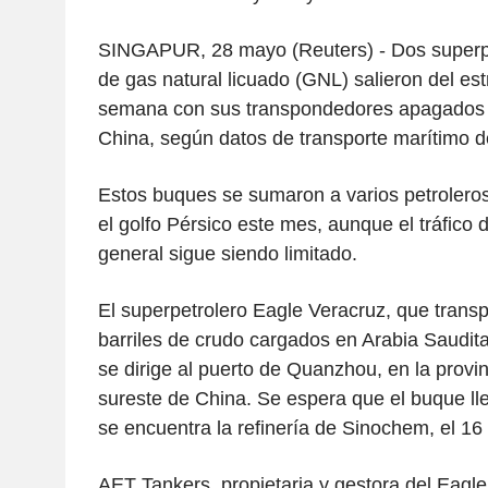
SINGAPUR, 28 mayo (Reuters) - Dos superp
de gas natural licuado (GNL) salieron del e
semana con sus transpondedores apagados y 
China, según datos de transporte marítimo 
Estos buques se sumaron a varios petroler
el golfo Pérsico este mes, aunque el tráfico
general sigue siendo limitado.
El superpetrolero Eagle Veracruz, que transp
barriles de crudo cargados en Arabia Saudita 
se dirige al puerto de Quanzhou, en la provin
sureste de China. Se espera que el buque ll
se encuentra la refinería de Sinochem, el 16 
AET Tankers, propietaria y gestora del Eagl