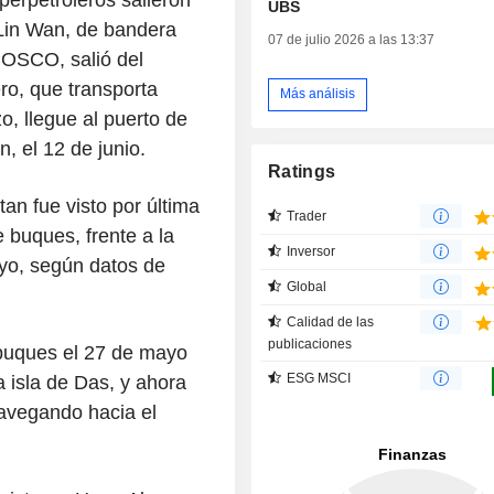
UBS
 Lin Wan, de bandera
07 de julio 2026 a las 13:37
COSCO, salió del
ro, que transporta
Más análisis
o, llegue al puerto de
, el 12 de junio.
Ratings
an fue visto por última
Trader
 buques, frente a la
Inversor
yo, según datos de
Global
Calidad de las
publicaciones
buques el 27 de mayo
ESG MSCI
 isla de Das, y ahora
avegando hacia el