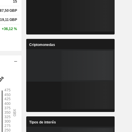
15
87,50
GBP
119,11
GBP
+36,12 %
Criptomonedas
Tipos de interés