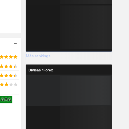
Más rankings
Divisas / Forex
AAA