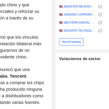
do chino y que
MONSTER BEVERAGE CORPORATION
ciales y reforzar su
SANDISK CORPORATION
ín a través de su
WESTERN DIGITAL CORPORATION
SEAGATE TECHNOLOGY HOLDINGS PLC
rmó que los vínculos
Vea el ranking
relación bilateral más
gurarnos de no
esidente chino.
Variaciones de sector
omunicó que una
baba
,
Tencent
,
das a comprar los chips
 ha producido ninguna
 a distribuidores como
ando varias fuentes.