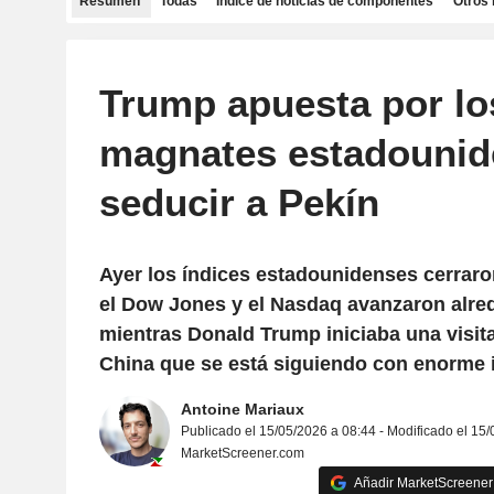
Resumen
Todas
Índice de noticias de componentes
Otros 
Trump apuesta por lo
magnates estadounid
seducir a Pekín
Ayer los índices estadounidenses cerraron
el Dow Jones y el Nasdaq avanzaron alred
mientras Donald Trump iniciaba una visit
China que se está siguiendo con enorme 
Antoine Mariaux
Publicado el 15/05/2026 a 08:44 - Modificado el 15
MarketScreener.com
Añadir MarketScreener 