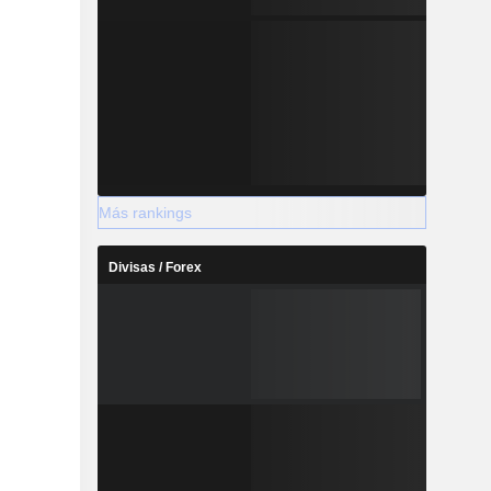
Más rankings
Divisas / Forex