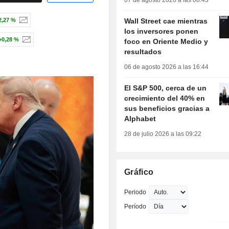
07 de agosto 2026 a las 08:43
Wall Street cae mientras
2,27 %
los inversores ponen
+0,28 %
foco en Oriente Medio y
resultados
06 de agosto 2026 a las 16:44
El S&P 500, cerca de un
crecimiento del 40% en
sus beneficios gracias a
Alphabet
28 de julio 2026 a las 09:22
Gráfico
Periodo
Período