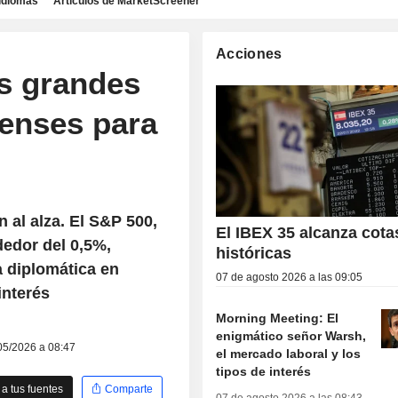
idiomas
Artículos de MarketScreener
Acciones
s grandes
enses para
 al alza. El S&P 500,
El IBEX 35 alcanza cota
edor del 0,5%,
históricas
a diplomática en
07 de agosto 2026 a las 09:05
interés
Morning Meeting: El
enigmático señor Warsh,
/05/2026 a 08:47
el mercado laboral y los
tipos de interés
a tus fuentes
Comparte