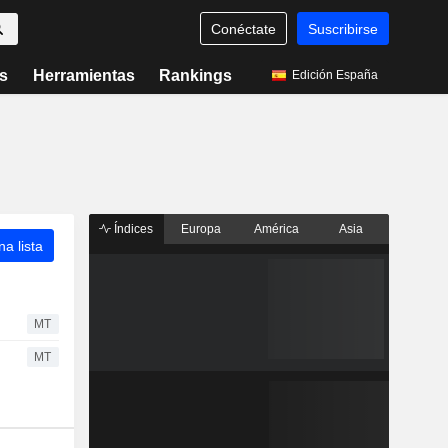
Conéctate
Suscribirse
s
Herramientas
Rankings
Edición España
Índices
Europa
América
Asia
a lista
MT
MT