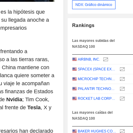
NDX: Gráfico dinámico
es la hipótesis que
 su llegada anoche a
Rankings
empresarios
Las mayores subidas del
NASDAQ 100
frentando a
 a las tierras raras,
AIRBNB, INC.
e China mantiene con
SPACEX (SPACE EXPLORATION TECHNOLOGIES)
lanca quiere someter a
MICROCHIP TECHNOLOGY INCORPORATED
u viaje le acompañan
PALANTIR TECHNOLOGIES INC.
las finanzas de Estados
 de
Nvidia
; Tim Cook,
ROCKET LAB CORPORATION
al frente de
Tesla
, X y
Las mayores caídas del
NASDAQ 100
esarios han declarado
BAKER HUGHES COMPANY