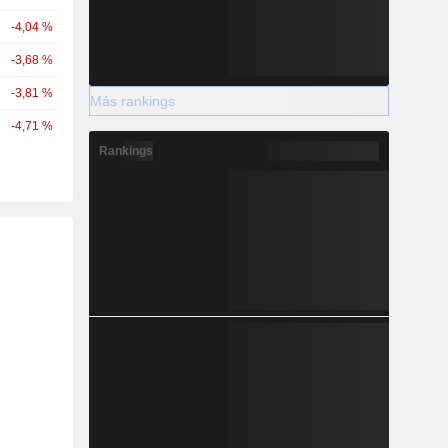
-4,04 %
-3,68 %
-3,81 %
Más rankings
-4,71 %
Rankings