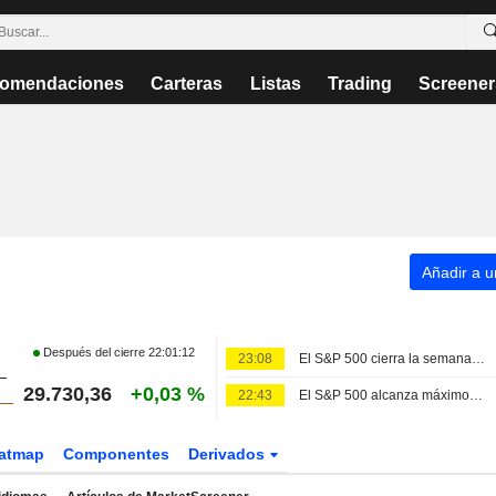
omendaciones
Carteras
Listas
Trading
Screener
Añadir a un
Después del cierre
22:01:12
23:08
El S&P 500 cierra la semana al alza impulsado por el avance de los gigantes tecnológicos
29.730,36
+0,03 %
22:43
El S&P 500 alcanza máximos históricos tras un informe de empleo que aleja las subidas de tipos
atmap
Componentes
Derivados