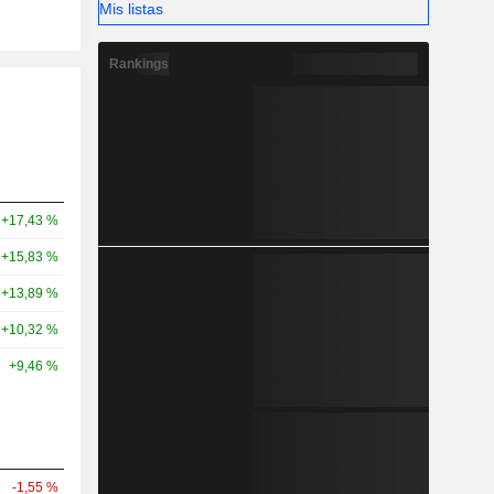
Mis listas
Rankings
+17,43 %
+15,83 %
+13,89 %
+10,32 %
+9,46 %
-1,55 %