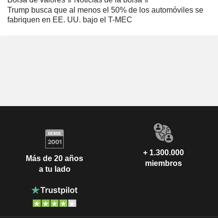
Trump busca que al menos el 50% de los automóviles se
fabriquen en EE. UU. bajo el T-MEC
+ 1.300.000
Más de 20 años
miembros
a tu lado