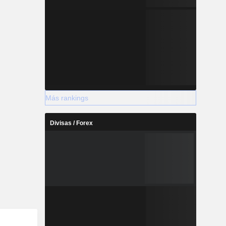
Más rankings
Divisas / Forex