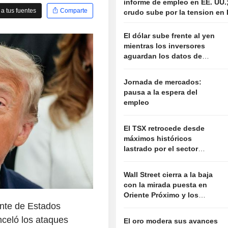
informe de empleo en EE. UU.;
a tus fuentes
Comparte
crudo sube por la tension en 
El dólar sube frente al yen
mientras los inversores
aguardan los datos de
empleo en Estados Unidos
Jornada de mercados:
pausa a la espera del
empleo
El TSX retrocede desde
máximos históricos
lastrado por el sector
tecnológico
Wall Street cierra a la baja
con la mirada puesta en
Oriente Próximo y los
nte de Estados
resultados empresariales
nceló los ataques
El oro modera sus avances