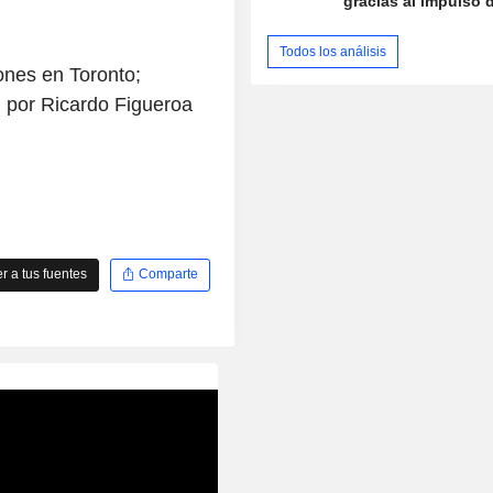
gracias al impulso d
Todos los análisis
nes en Toronto;
 por Ricardo Figueroa
 a tus fuentes
Comparte