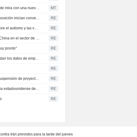
Los piratas informáticos ponen a Wall Street en el punto de mira con una nueva oleada de ataques
MT
Gobierno encargado de Venezuela y delegación de la oposición inician conversaciones
RE
La administración Trump sopesa una orden ejecutiva sobre el autismo y las vacunas, según Bloomberg News
RE
Trump anuncia medidas comerciales para competir con China en el sector de los chips y la energía solar
RE
uy pronto"
RE
El dólar sube frente al yen mientras los inversores aguardan los datos de empleo en Estados Unidos
RE
RE
Una jueza de EE. UU. ordena al Pentágono levantar la suspensión de proyectos eólicos
RE
Trump firma una orden ejecutiva para proteger la industria estadounidense del polisilicio
RE
to
RE
ntra Irán previstos para la tarde del jueves