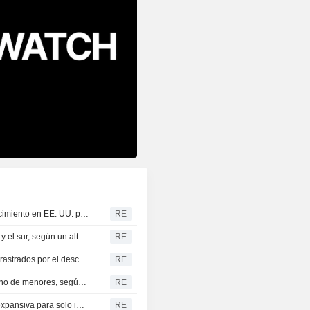
Trump firma decretos para limitar la nacionalidad por nacimiento en EE. UU. pese al fallo del Tribunal Supremo
RE
Arabia Saudita prevé ataques inminentes desde el norte y el sur, según un alto cargo
RE
GANADERÍA-Los futuros de ganado en Chicago caen arrastrados por el descenso de Wall Street
RE
Marruecos, dispuesto a cooperar con España en el retorno de menores, según los medios estatales
RE
Musalem, de la Fed, se opone a una política monetaria expansiva para solo impulsar la productividad
RE