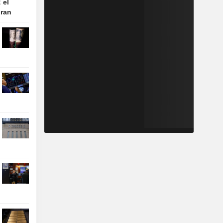
 el
Iran