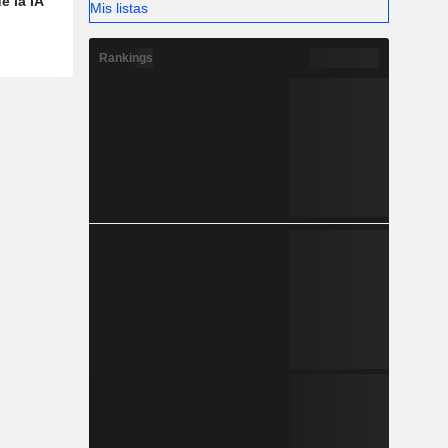
e la IA
Mis listas
Rankings