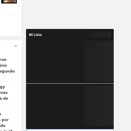
Mi Lista
nse
icio
segundo
ogy
ivas
os de
s
s por
ado