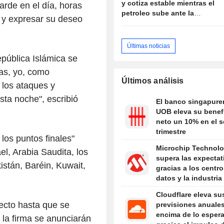
y cotiza estable mientras el
arde en el día, horas
petroleo sube ante la
y expresar su deseo
propuesta de Iran de vetar
buques "hostiles" en
Ormuz
Últimas noticias
pública Islámica se
das, yo, como
Últimos análisis
 los ataques y
ta noche", escribió
El banco singapure
UOB eleva su benef
neto un 10% en el 
trimestre
los puntos finales"
Microchip Technol
l, Arabia Saudita, los
supera las expectat
stán, Baréin, Kuwait,
gracias a los centr
datos y la industria
Cloudflare eleva su
fecto hasta que se
previsiones anuale
encima de lo esper
e la firma se anunciarán