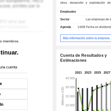
otros: desarrollo y explotación de
eléctricas, desarrollo de proyectos in
Empleados
comerciales y residenciales, etc.
Sector
Las empresas de e
Agenda
14/08
Fecha ex dividendo - 
Más información sobre la empresa
os miembros.
tinuar.
Cuenta de Resultados y
Estimaciones
una cuenta
e
e
In