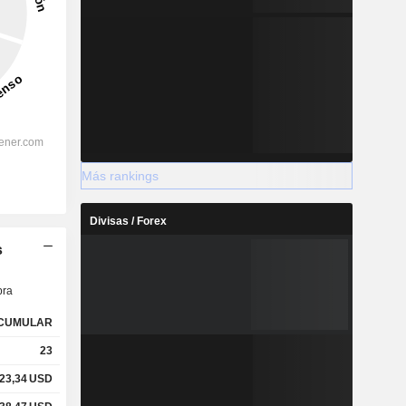
Más rankings
Divisas / Forex
s
ra
CUMULAR
23
23,34
USD