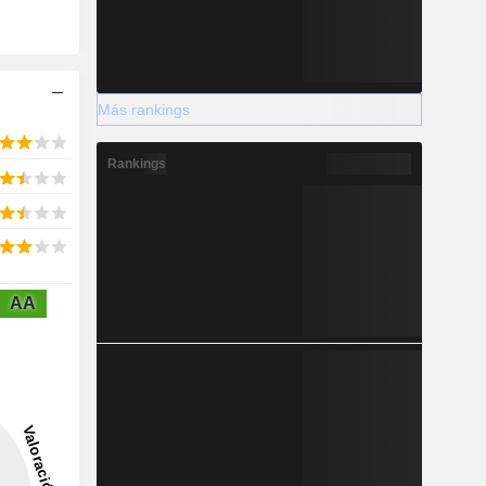
Más rankings
Rankings
AA