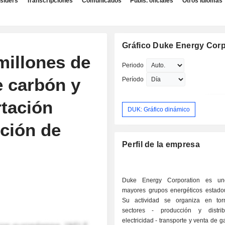
nsiders
Transcripciones
Comunicados
Publs. oficiales
Otros idiomas
Gráfico Duke Energy Corp
millones de
Periodo
e carbón y
Período
rtación
DUK: Gráfico dinámico
cción de
Perfil de la empresa
Duke Energy Corporation es u
mayores grupos energéticos estado
Su actividad se organiza en tor
sectores - producción y distribución de
electricidad - transporte y venta de gas natural -