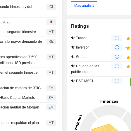
Más análisis
undo trimestre y del
CI
4, 2026
Ratings
en el segundo trimestre
MT
Trader
cias a la mayor demanda de
RE
Inversor
Global
sos operativos de 7.590
MT
 millones USD previstos
Calidad de las
publicaciones
 en el segundo trimestre
MT
ESG MSCI
e una recomendación de compra de BTIG
ZM
ompra por KeyBanc Capital Markets
ZM
ZM
 datos respaldan el plan
MT
A