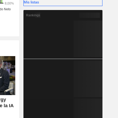
Mis listas
Rankings
rgy
e la IA