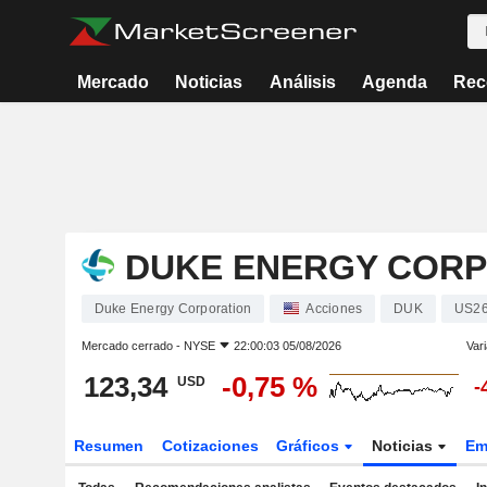
Mercado
Noticias
Análisis
Agenda
Rec
DUKE ENERGY CORP
Duke Energy Corporation
Acciones
DUK
US2
Mercado cerrado -
NYSE
22:00:03 05/08/2026
Vari
123,34
-0,75 %
USD
-
Resumen
Cotizaciones
Gráficos
Noticias
Em