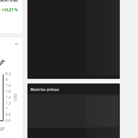
38,47
USD
+12,27 %
Materias primas