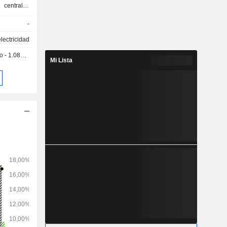
 centrales
mobiliarios
-
lectricidad
1.085 USD
Mi Lista