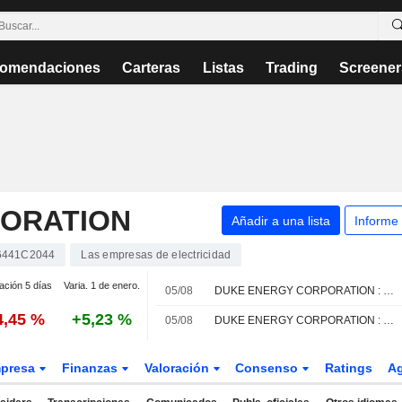
omendaciones
Carteras
Listas
Trading
Screener
ORATION
Añadir a una lista
Informe
6441C2044
Las empresas de electricidad
ación 5 días
Varia. 1 de enero.
05/08
DUKE ENERGY CORPORATION : Goldman Sachs permanece neutral
4,45 %
+5,23 %
05/08
DUKE ENERGY CORPORATION : Recibe una recomendación de compra del DA Davidson
presa
Finanzas
Valoración
Consenso
Ratings
A