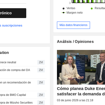
trónico
Más datos financieros
s suscripciones
Análisis / Opiniones
ation
chs permanece neutral
ZM
ZM
ZM
Cómo planea Duke Ene
satisfacer la demanda d
dación de compra de BMO Capital
ZM
03 de junio 2026 a las 21:18
ndación de compra de Mizuho Securities
ZM