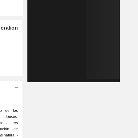
oration
no de los
unidenses.
no a tres