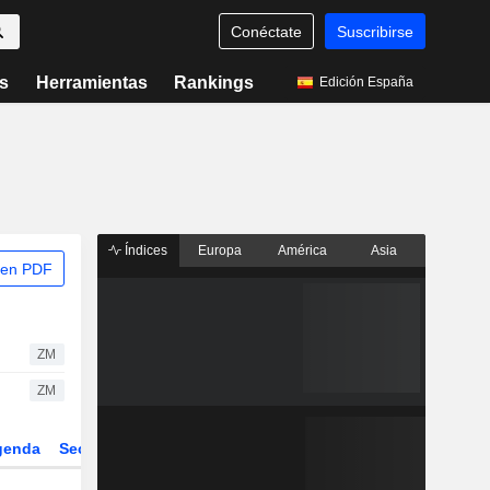
Conéctate
Suscribirse
s
Herramientas
Rankings
Edición España
Índices
Europa
América
Asia
 en PDF
ZM
ZM
genda
Sector
Derivados
ETFs