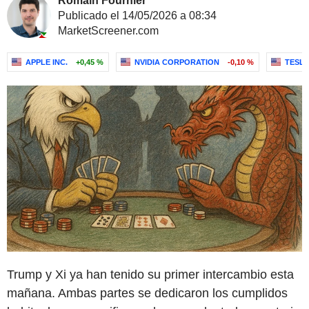
Romain Fournier
Publicado el 14/05/2026 a 08:34
MarketScreener.com
APPLE INC.
+0,45 %
NVIDIA CORPORATION
-0,10 %
TESLA,
Trump y Xi ya han tenido su primer intercambio esta
mañana. Ambas partes se dedicaron los cumplidos